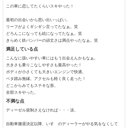
この車に恋してたくらいスキやった！
最初の出会いから思い出いっぱい。
リーフがよくギシギシ言ってたなぁ。笑
どろんこになっても絵になってたなぁ。笑
きらめく鉄バンパーの頑丈さは満点やったなぁ。笑
満足している点
こんなに扱いやすい車にはもう出会えんかもなぁ。
大きさも乗りこなしやすさも最高やった！
ボディが小さくても大きいエンジンで快適。
ベタ踏み無縁。アクセルも軽く良く走った！
どこからみてもステキな形。
全部スキやった。
不満な点
ディーゼル規制さえなければ・・・涙。
自動車撤退決定以降、いすゞのディーラーがやる気をなくして