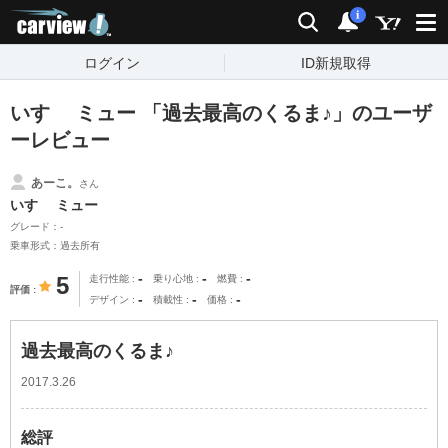
carview!
検索
通知
i
ログイン
ID新規取得
いすゞ ミュー 「過去最高のくるま♪」のユーザ
ーレビュー
あーこ。
さん
いすゞ ミュー
グレード：-
乗車形式：過去所有
-
-
-
5
走行性能
乗り心地
燃費
評価
-
-
-
デザイン
積載性
価格
過去最高のくるま♪
2017.3.26
総評