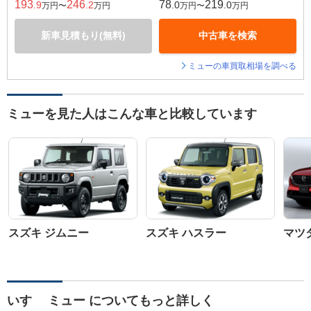
193
246
78
219
.9
.2
.0
.0
万円〜
万円
万円〜
万円
新車見積もり(無料)
中古車を検索
ミューの車買取相場を調べる
ミューを見た人はこんな車と比較しています
スズキ ジムニー
スズキ ハスラー
マツダ
いすゞ ミュー についてもっと詳しく