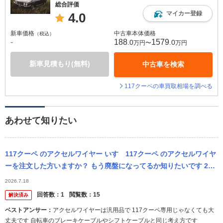
総合評価
マイカー登録
4.0
新車価格
中古車本体価格
（税込）
-
188
1579
.0
.0
万円〜
万円
新車見積もり(無料)
中古車を検索
117クーペの車買取相場を調べる
あわせて知りたい
117クーペ のアクセルワイヤー いすゞ117クーペ のアクセルワイヤ
ーを注文した方いますか？ もう廃盤になってるか知りたいです 200
0xe 2000xc 2000xtのどれかで購入したこ...
2026.7.18
回答数：
1
閲覧数：
15
解決済み
ベストアンサー：
アクセルワイヤーは汎用品で 117クーペ専用じゃなくても大
丈夫です 自転車のブレーキケーブルやシフトケーブルと同じ考え方です