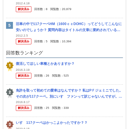
のを見たことがあるのは フロントガラス交換 ドライブシャフト.ベ
2012.4.18
解決済み
回答数：
8
閲覧数：
20,879
ア...
旧車の中で117クーペHM（1600ｃｃDOHC）ってどうしてこんなに
安いのでしょうか？ 質問内容はタイトルの文章に要約されているの
ですが、それにしても117クーペHMは安いです。 なんせ200...
2012.2.5
解決済み
回答数：
5
閲覧数：
10,394
回答数ランキング
復活してほしい車種とかありますか？
2016.3.19
解決済み
回答数：
26
閲覧数：
525
免許を取って初めての愛車はなんですか？ 私はPＦジェミニでした。
その次が117クーペ。別にいすゞファンって訳じゃないんですが。若
い方はいすゞが乗用車作っていたとは知らない人もいるのでは ？
2016.8.17
解決済み
回答数：
25
閲覧数：
339
いすゞ117クーペはかっこよかったですか？？
2023.9.15