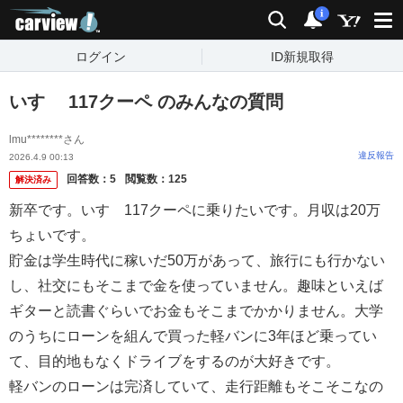
carview!
検索
通知
i
ログイン
ID新規取得
いすゞ 117クーペ のみんなの質問
lmu********さん
違反報告
2026.4.9 00:13
回答数：
5
閲覧数：
125
解決済み
新卒です。いすゞ117クーペに乗りたいです。月収は20万
ちょいです。
貯金は学生時代に稼いだ50万があって、旅行にも行かない
し、社交にもそこまで金を使っていません。趣味といえば
ギターと読書ぐらいでお金もそこまでかかりません。大学
のうちにローンを組んで買った軽バンに3年ほど乗ってい
て、目的地もなくドライブをするのが大好きです。
軽バンのローンは完済していて、走行距離もそこそこなの