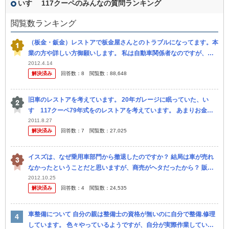
いすゞ 117クーペのみんなの質問ランキング
閲覧数ランキング
（板金・鈑金）レストアで板金屋さんとのトラブルになってます。本
業の方や詳しい方御願いします。 私は自動車関係者なのですが、広
告関係で技術的には素人な者です。 今まで所有した車でもクラシッ
2012.4.14
解決済み
回答数：
8
閲覧数：
88,648
クカー...
旧車のレストアを考えています。 20年ガレージに眠っていた、い
すゞ117クーペ79年式をのレストアを考えています。 あまりお金は
かけられません。最低でもいくらあればレストア出来ますか？ ...
2011.8.27
解決済み
回答数：
7
閲覧数：
27,025
イスズは、なぜ乗用車部門から撤退したのですか？ 結局は車が売れ
なかったということだと思いますが、商売がヘタだったから？ 販売
網がなかったから？ 今から見れば ベレット1600GTR ・117...
2012.10.25
解決済み
回答数：
4
閲覧数：
24,535
車整備について 自分の親は整備士の資格が無いのに自分で整備.修理
しています。 色々やっているようですが、自分が実際作業している