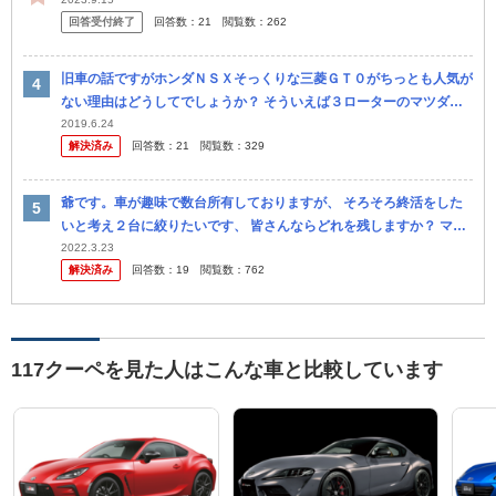
回答受付終了
回答数：
21
閲覧数：
262
旧車の話ですがホンダＮＳＸそっくりな三菱ＧＴ０がちっとも人気が
ない理由はどうしてでしょうか？ そういえば３ローターのマツダ・
コスモも人気ないですね！？ 初代トヨタ・ソアラも，ダットサンＺ
2019.6.24
解決済み
回答数：
21
閲覧数：
329
と比べ...
爺です。車が趣味で数台所有しておりますが、 そろそろ終活をした
いと考え２台に絞りたいです、 皆さんならどれを残しますか？ マセ
ラティボーラ、 BMWZ3、 ２４０Z、 S600、フィガロ、 ５...
2022.3.23
解決済み
回答数：
19
閲覧数：
762
117クーペを見た人はこんな車と比較しています