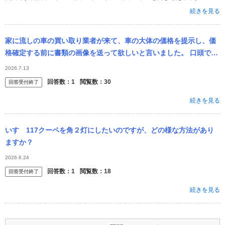
続きを見る
家に流しの車の買い取り業者が来て、車の大体の価格を提示し、価
格確定する前に書類の画像を送って欲しいと言いました。 口頭で言
っている価格なら売却してもいいかと思うのですが、決定前に書類
2026.7.13
の画像を送っ...
回答数：
1
閲覧数：
30
回答受付終了
続きを見る
いすゞ117クーペを角２灯にしたいのですが、どの様な方法があり
ますか？
2026.6.24
回答数：
1
閲覧数：
18
回答受付終了
続きを見る