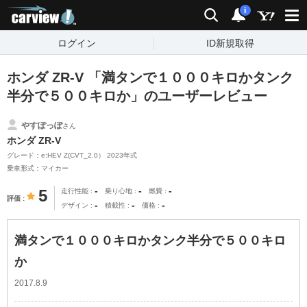
carview!
検索
通知
i
ログイン
ID新規取得
ホンダ ZR-V 「満タンで１０００キロかタンク
半分で５００キロか」のユーザーレビュー
やすぽっぽ
さん
ホンダ ZR-V
グレード：e:HEV Z(CVT_2.0） 2023年式
乗車形式：マイカー
-
-
-
5
走行性能
乗り心地
燃費
評価
-
-
-
デザイン
積載性
価格
満タンで１０００キロかタンク半分で５００キロ
か
2017.8.9