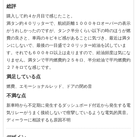
総評
購入して約４か月目で感じたこと。
満タン約４０リッターで、航続距離１０００キロオーバーの表示
がうれしかったのですが、タンク半分くらい以下の時のほうが燃
費の良さと、車両のキビキビ感があることに気づき、最近は満タ
ンにしないで、最後の一目盛で２０リッター給油を試していま
す。それでも６００キロ以上は走りますので、給油頻度は気にな
りません。満タンで平均燃費約２５キロ、半分給油で平均燃費約
２７キロてな感じです。
満足している点
燃費、エモーショナルレッド、ドアの閉め音
不満な点
新車時から不定期に発生するダッシュボード付近から発生する電
気リレーがうまく接続しないで痙攣しているような電気的異音。
ディーラーに相談するも原因不明