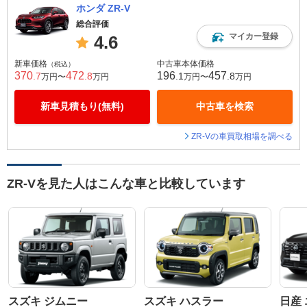
ホンダ ZR-V
総合評価
マイカー登録
4.6
新車価格
中古車本体価格
（税込）
370
472
196
457
.7
.8
.1
.8
万円〜
万円
万円〜
万円
新車見積もり(無料)
中古車を検索
ZR-Vの車買取相場を調べる
ZR-Vを見た人はこんな車と比較しています
スズキ ジムニー
スズキ ハスラー
日産