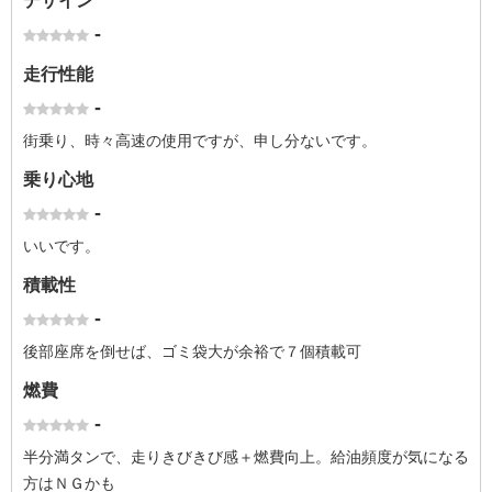
デザイン
-
走行性能
-
街乗り、時々高速の使用ですが、申し分ないです。
乗り心地
-
いいです。
積載性
-
後部座席を倒せば、ゴミ袋大が余裕で７個積載可
燃費
-
半分満タンで、走りきびきび感＋燃費向上。給油頻度が気になる
方はＮＧかも