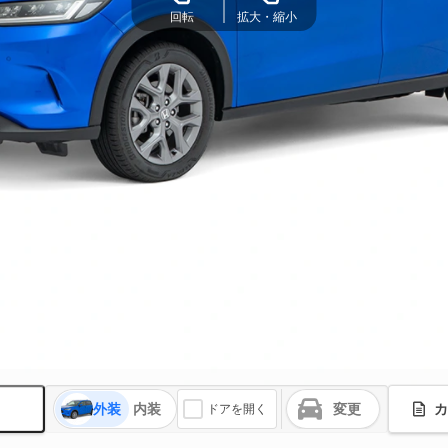
回転
拡大・縮小
外装
内装
変更
カ
ドアを開く