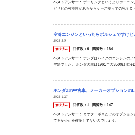
ベストアンサー：
ボーリングというよりホーニングで良いかもしれないけど、それ以前にこの状態だといクランクまでサ
ビサビの可能性があるからケース割っての完全Ｏ
とです。 ガスケット抜けた時にすぐ修理に出し
空冷エンジンといったらポルシェですけどどうしてほんだは話題にしてくれないんですか。 
2023.2.5
回答数：
9
閲覧数：
184
解決済み
ベストアンサー：
ホンダはバイクのエンジンのノウハウで車作りに移行しました。 当時のバイクのエンジンはほとんどが
空冷でした。 ホンダの車は1961年のS500は水冷DO
空冷エンジンです。 N360のエンジンをみれば判
ジンを元にした空冷エンジンを載せて部品点数減と.
ホンダZの中古車、メーカーオプションのLSD装着車はなかなか見付かりま
2023.1.27
回答数：
1
閲覧数：
147
解決済み
ベストアンサー：
まずターボ車だけのオプションだったので、レアはレアです。 さらに、販売店側もヘリカルLSDが入っ
てるか否かを確認してないのでしょう。