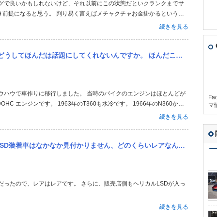
Ｈ前提になると思う。 判り易く言えばメチャクチャお金掛かるというこ
ていればガスケットだけで済んだ話だけど、放置したのは最大の失敗。
続きを見る
ほんだこそ空冷のクルマをいっぱい作っていましたよね。 ポルシェよりも多くの種類を作っていたように思うのですけど...
Fa
HC エンジンです。 1963年のT360も水冷です。 1966年のN360から
マ
りますがCB350のエンジンにとても良く似てます。 これはバイクのエン
続きを見る
..
せん、どのくらいレアなんでしょうか？またミッション載せ替えなんてどのくらいの予算でできそうですか？
続きを見る