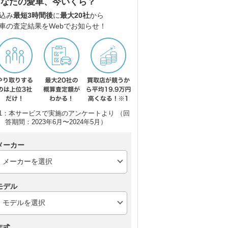
あなたの愛車、今いくら？
込み
最短3時間後
に
最大20社
から
車の査定結果をWebでお知らせ！
日産 デイズ
日産 サクラ
ダ
バ
1：本サービスで実施のアンケートより （回
答期間：2023年6月〜2024年5月）
メーカー
モデル
年式