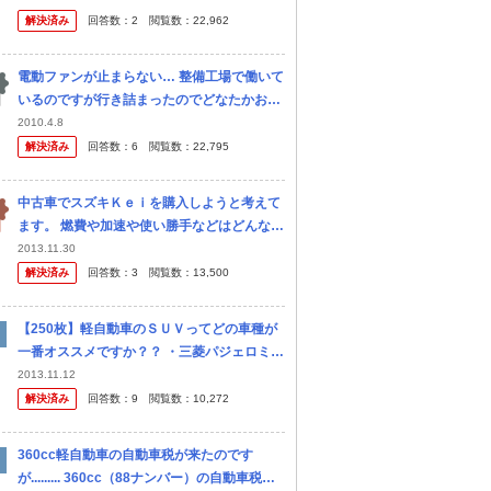
ました。車種はホンダＺです。
解決済み
回答数：
2
閲覧数：
22,962
電動ファンが止まらない… 整備工場で働いて
いるのですが行き詰まったのでどなたかお知
恵を貸してください！ オーバーヒートでホン
2010.4.8
ダのＺが入 庫しました。軽度のオーバーヒー
解決済み
回答数：
6
閲覧数：
22,795
トだったのですが、漏れてた...
中古車でスズキＫｅｉを購入しようと考えて
ます。 燃費や加速や使い勝手などはどんな感
じなのか分かる人いれば教えてください。 ス
2013.11.30
ズキＫｅｉ乗りの人いれば教えてください。
解決済み
回答数：
3
閲覧数：
13,500
現在、三菱 パジェロミ...
【250枚】軽自動車のＳＵＶってどの車種が
一番オススメですか？？ ・三菱パジェロミニ
・スズキジムニー ・スズキＫｅｉ ・ホンダ
2013.11.12
Ｚ ・ダイハツテリオスキッド
解決済み
回答数：
9
閲覧数：
10,272
360cc軽自動車の自動車税が来たのです
が......... 360cc（88ナンバー）の自動車税が