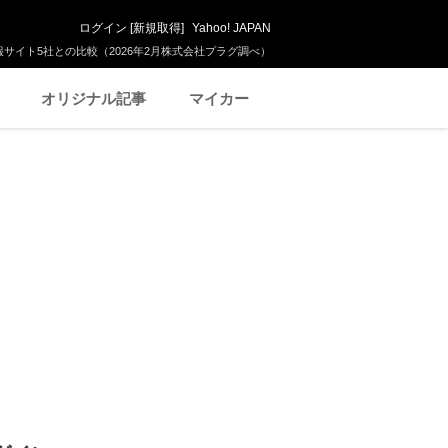
ログイン
[
新規取得
]
Yahoo! JAPAN
サイト5社との比較（2026年2月株式会社プラグ調べ）
オリジナル記事
マイカー