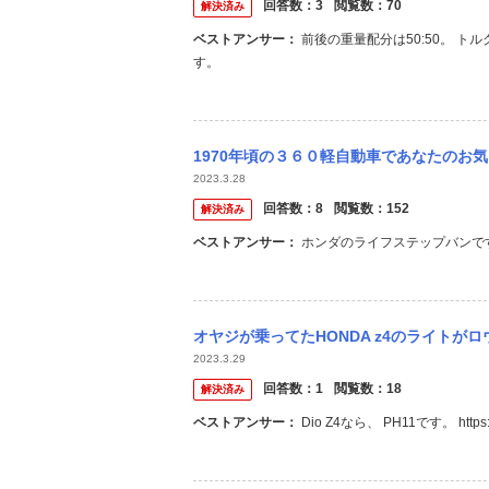
回答数：
3
閲覧数：
70
解決済み
ベストアンサー：
前後の重量配分は50:50。 トルク配分は0:100〜50:50 あまり評判の良くない4WDだったと記憶していま
す。
1970年頃の３６０軽自動車であなたのお気に入りの車は何でしょうか！？ １９７０年
2023.3.28
回答数：
8
閲覧数：
152
解決済み
ベストアンサー：
ホンダのライフステップバンで
オヤジが乗ってたHONDA z4のライトがロウソク並みの明るさなのでLEDに
2023.3.29
回答数：
1
閲覧数：
18
解決済み
ベストアンサー：
Dio Z4なら、 PH11です。 https://