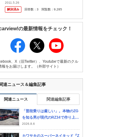
来たのですが.......... 昨年購入したHonda Z36
2011.5.26
0の自動車税の請求が来て、 ...
解決済み
回答数：
3
閲覧数：
9,285
carview!の最新情報をチェック！
cebook、X（旧Twitter）、Youtubeで最新のクル
情報をお届けします。（外部サイト）
関連ニュース＆編集記事
関連ニュース
関連編集記事
「普段乗りは厳しい」。本物のZG
を知る男が現代のRZ34で作り上げ
た500ZG
2026.8.6
カワサキのスーパーネイキッド『Z