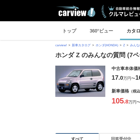
トップ
360°ビュー
カタ
carview!
新車カタログ
ホンダ(HONDA)
Z
みんな
ホンダ Z のみんなの質問 (7ペ
中古車本体価
17
1
.0
万円
〜
新車価格
（税
105
.8
万円
すべて
回答受付中