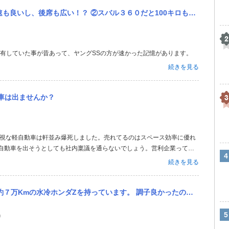
と100キロも出ない、横風だと超危険、 この差は大きいでしょうか？ しかしいずれも１９６０年代の庶民の生活を...
所有していた事が昔あって、ヤングSSの方が速かった記憶があります。
続きを見る
車は出ませんか？
軽自動車を出そうとしても社内稟議を通らないでしょう。営利企業っての
めにやってるものではありません。
続きを見る
調子良かったのですが数年前にガスケットが抜けたのかマフラーから冷却水を吹きオイルやラジエター水を抜き放置してい...
り