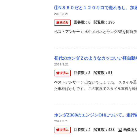
①N３６０だと１２０キロで走れるし、加速も良いし、後席も広い！？ ②スバル３６０だ
2023.3.21
回答数：
6
閲覧数：
295
解決済み
ベストアンサー：
水中メガネとヤングSSを同時
初代のホンダＺのようなカッコいい軽自動
2023.3.21
回答数：
3
閲覧数：
51
解決済み
ベストアンサー：
出ないでしょうね。 スタイル重視な軽自動車は軒並み爆死しました。売れてるのはスペース効率に優れ
た車種ばかりです。 この状況でスタイル重視な
は儲けるためにやってるものであって、趣味のた
ホンダZ360のエンジンOHについて。走行約７万Kmの水冷ホンダZを持っています。 
2022.5.7
回答数：
4
閲覧数：
428
画像あ
解決済み