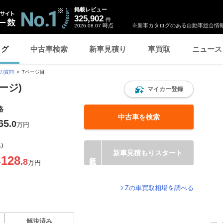
掲載レビュー
325,902
件
時点
※新車カタログのある自動車総合情報
2026.08.07
ログ
中古車検索
新車見積り
車買取
ニュース
の質問
7ページ目
ージ)
マイカー登録
格
中古車を検索
65
.0
万円
込）
新車見積もりスタート
128
.8
〜
万円
Zの車買取相場を調べる
解決済み