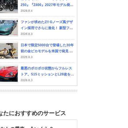
250』『Z400』2027年モデル発売
へ、新カラー採用
2026.8.4
ファンが求めたZ!! Gノーズ風デザ
イン採用でさらに進化！ 新型フェ
アレディZマイナーチェンジの全貌
2026.8.3
日本で限定5000台で登場した30年
前の金ピカモデルを米国で発見 走
行わずか1.4キロ 極上のホンダ「モ
2026.8.3
ンキー・リミテッド」ってどんな
最悪のボロボロ状態からフルレス
バイク？
トア。S15ミッションとL28改を積
む1978年式フェアレディZ
2026.8.3
なたにおすすめのサービス