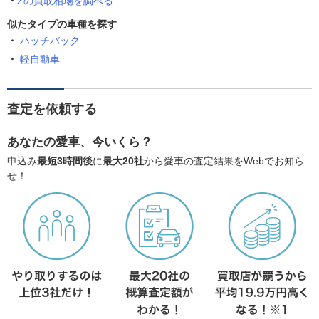
Zの買取相場を調べる
似たタイプの車種を探す
ハッチバック
軽自動車
査定を依頼する
あなたの愛車、今いくら？
申込み
最短3時間後
に
最大20社
から愛車の査定結果をWebでお知ら
せ！