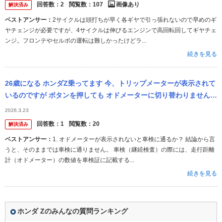
回答数：
2
閲覧数：
107
画像あり
解決済み
ベストアンサー：
2サイクルは頭打ちが早く各ギヤで引っ張れないので早めのギ
ヤチェンジが必要ですが、4サイクルは伸びるエンジンで高回転回してギヤチェ
ンジ。フロンテやセルボの運転は難しかったけどラ...
続きを見る
26歳になる ホンダZ乗ってます 今、トリップメーターが表示されて
いるのですが ボタンを押しても オドメーターに切り替わりません
オドメーターに切り替わらないと 車検 受けれませんか？ メ...
2026.3.23
回答数：
1
閲覧数：
20
解決済み
ベストアンサー：
1. オドメーターが表示されないと車検に通るか？ 結論から言
うと、そのままでは車検に通りません。 車検（継続検査）の際には、走行距離
計（オドメーター）の数値を車検証に記載する...
続きを見る
ホンダ Zのみんなの質問ランキング