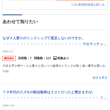
Zの車買取相場を調べる
あわせて知りたい
なぜ４人乗りのミッドシップて普及しないのですか。
・・・・・・・・・・・・・・・・・・・・・・・ マセラッティ・
メラク。 ランボルギーニ・ウラッコとか。 フェラーリ・モンディア
2026.5.3
ルとか。 よく分か...
回答数：
7
閲覧数：
113
画像あり
解決済み
ベストアンサー：
４人乗りと言いつつ後席やトランクが狭く使い勝手が悪いか
らね。
続きを見る
７０年代のスズキの軽自動車は２ストだったと聞きますが。
・・・・・・・・・・・・・・・・・・・・・・・・・・・・ ７０
年代の軽自動車は馬力戦争だったそうですが。 よく分からないので
2026.4.12
すが。 スズキ...