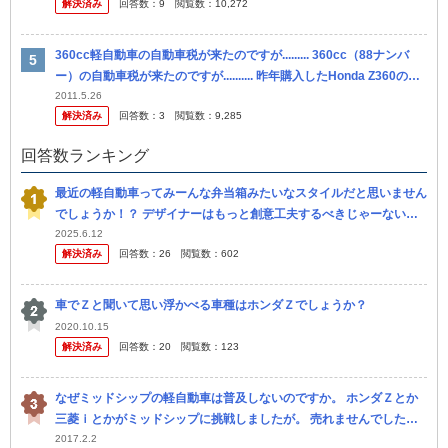
解決済み
回答数：
9
閲覧数：
10,272
360cc軽自動車の自動車税が来たのですが......... 360cc（88ナンバ
ー）の自動車税が来たのですが.......... 昨年購入したHonda Z360の自
動車税の請求が来て、 ...
2011.5.26
解決済み
回答数：
3
閲覧数：
9,285
回答数ランキング
最近の軽自動車ってみーんな弁当箱みたいなスタイルだと思いません
でしょうか！？ デザイナーはもっと創意工夫するべきじゃーないで
しょうか！？ 昭和には素敵なデザインの軽自動車が有りました！ フ
2025.6.12
解決済み
回答数：
26
閲覧数：
602
ロ...
車でＺと聞いて思い浮かべる車種はホンダＺでしょうか？
2020.10.15
解決済み
回答数：
20
閲覧数：
123
なぜミッドシップの軽自動車は普及しないのですか。 ホンダＺとか
三菱ｉとかがミッドシップに挑戦しましたが。 売れませんでした。
なぜ売れないのですか。 三菱ｉではミッドシップにしたことで室内
2017.2.2