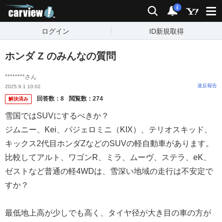
carview!
検索
通知
i
ログイン
ID新規取得
ホンダ Z のみんなの質問
********さん
違反報告
2025.9.1 10:02
回答数：
8
閲覧数：
274
解決済み
雪国ではSUVにするべきか？
ジムニー、Kei、パジェロミニ（KIX）、テリオスキッド、
キックス2代目ホンダZなどのSUVの軽自動車があります。
比較してアルト、ワゴンR、ミラ、ムーヴ、ステラ、eK、
ゼストなど普通の軽4WDは、雪深い地域の走行は不安定で
すか？
最低地上高が少しでも高く、タイヤ径が大き目の車の方が