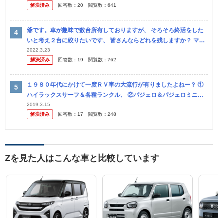
解決済み
回答数：
20
閲覧数：
641
の全長...
爺です。車が趣味で数台所有しておりますが、 そろそろ終活をした
いと考え２台に絞りたいです、 皆さんならどれを残しますか？ マセ
ラティボーラ、 BMWZ3、 ２４０Z、 S600、フィガロ、 ５...
2022.3.23
解決済み
回答数：
19
閲覧数：
762
１９８０年代にかけて一度ＲＶ車の大流行が有りましたよねー？ ①
ハイラックスサーフ＆各種ランクル、 ②パジェロ＆パジェロミニ＆
ミディー、ジムニー、ｋｅｉ（ハスラーの旧） ③スズキエスクード
2019.3.15
解決済み
回答数：
17
閲覧数：
248
＆テリオ...
Zを見た人はこんな車と比較しています