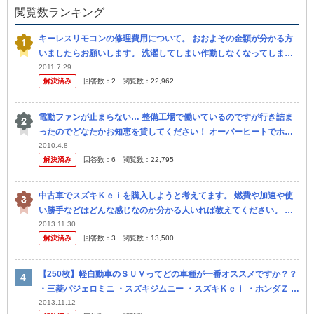
閲覧数ランキング
キーレスリモコンの修理費用について。 おおよその金額が分かる方
いましたらお願いします。 洗濯してしまい作動しなくなってしまい
ました。車種はホンダＺです。
2011.7.29
解決済み
回答数：
2
閲覧数：
22,962
電動ファンが止まらない… 整備工場で働いているのですが行き詰ま
ったのでどなたかお知恵を貸してください！ オーバーヒートでホン
ダのＺが入 庫しました。軽度のオーバーヒートだったのですが、漏
2010.4.8
解決済み
回答数：
6
閲覧数：
22,795
れてた...
中古車でスズキＫｅｉを購入しようと考えてます。 燃費や加速や使
い勝手などはどんな感じなのか分かる人いれば教えてください。 ス
ズキＫｅｉ乗りの人いれば教えてください。 現在、三菱 パジェロ
2013.11.30
解決済み
回答数：
3
閲覧数：
13,500
ミ...
【250枚】軽自動車のＳＵＶってどの車種が一番オススメですか？？
・三菱パジェロミニ ・スズキジムニー ・スズキＫｅｉ ・ホンダＺ ・
ダイハツテリオスキッド
2013.11.12