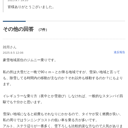
2025.9.7 19:20
皆様ありがとうございました。
その他の回答
（7件）
雑用さん
違反報告
2025.9.5 12:06
豪雪地域居住のジムニー乗りです。
私の所は大雪だと一晩で90ｃｍ～とか降る地域ですが、雪深い地域と言って
も、除雪してる時間内の移動が主なのか？それ以外も移動するのか？にもより
ます。
イレギュラーな乗り方（夜中とか雪遊び）しなければ、一般的なスタンバイ四
駆でも十分かと思います。
雪深い地域になると経費もそれなりにかかるので、タイヤが安く燃費が良い、
私の周りではランニングコストの低い車を乗る方が多いです。
アルト、ステラ辺りが一番多く、雪下ろしも比較的楽な方なので人気がありま