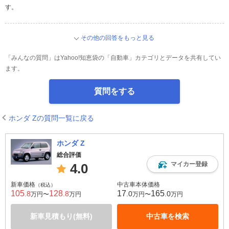
す。
その他の回答をもっと見る
「みんなの質問」はYahoo!知恵袋の「自動車」カテゴリとデータを共有してい
ます。
質問をする
ホンダ Zの質問一覧に戻る
ホンダ Z
総合評価
マイカー登録
4.0
新車価格
中古車本体価格
（税込）
105
128
17
165
.8
.8
.0
.0
万円〜
万円
万円〜
万円
新車見積もり(無料)
中古車を検索