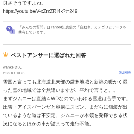
良さそうですよね。
https://youtu.be/V-xZrzZRl4k?t=249
「みんなの質問」はYahoo!知恵袋の「自動車」カテゴリとデータを
共有しています。
ベストアンサーに選ばれた回答
wankelさん
違反報告
2025.9.1 10:40
雪国と言っても北海道北東部の厳寒地域と新潟の暖かく湿
った雪の地域では全然違いますが、平均で言うと。。
まずジムニーは直結４WDなのでいわゆる雪道は苦手です。
圧雪・アイスバーンだと容易にスピン、まだらに舗装が出
ているような道は不安定、ジムニーが本領を発揮できる状
況になるとほかの車が詰まって走行不能。