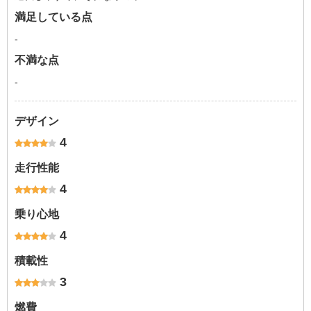
満足している点
-
不満な点
-
デザイン
4
走行性能
4
乗り心地
4
積載性
3
燃費