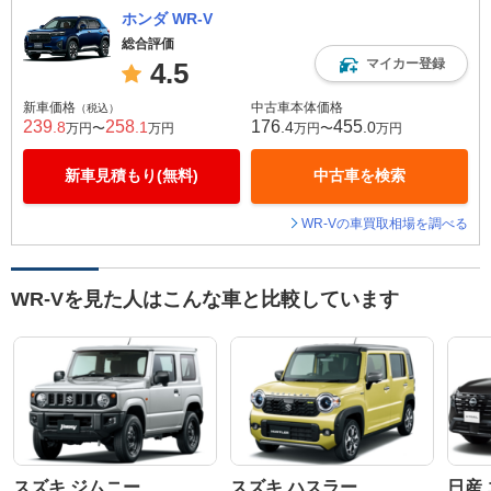
ホンダ WR-V
総合評価
マイカー登録
4.5
新車価格
中古車本体価格
（税込）
239
258
176
455
.8
.1
.4
.0
万円〜
万円
万円〜
万円
新車見積もり(無料)
中古車を検索
WR-Vの車買取相場を調べる
WR-Vを見た人はこんな車と比較しています
スズキ ジムニー
スズキ ハスラー
日産