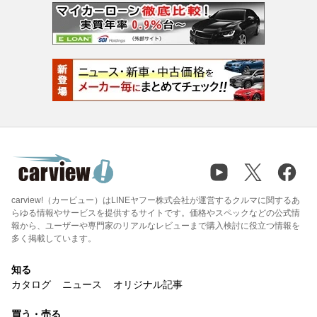
carview!（カービュー）はLINEヤフー株式会社が運営するクルマに関するあ
らゆる情報やサービスを提供するサイトです。価格やスペックなどの公式情
報から、ユーザーや専門家のリアルなレビューまで購入検討に役立つ情報を
多く掲載しています。
知る
カタログ
ニュース
オリジナル記事
買う・売る