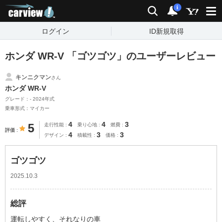
carview!
検索
通知
i
ログイン
ID新規取得
ホンダ WR-V 「ゴツゴツ」のユーザーレビュー
キンニクマン
さん
ホンダ WR-V
グレード：- 2024年式
乗車形式：マイカー
4
4
3
5
走行性能
乗り心地
燃費
評価
4
3
3
デザイン
積載性
価格
ゴツゴツ
2025.10.3
総評
運転しやすく、それなりの車