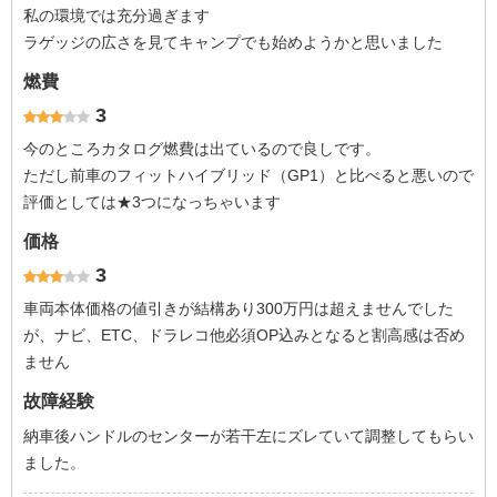
私の環境では充分過ぎます
ラゲッジの広さを見てキャンプでも始めようかと思いました
燃費
3
今のところカタログ燃費は出ているので良しです。
ただし前車のフィットハイブリッド（GP1）と比べると悪いので
評価としては★3つになっちゃいます
価格
3
車両本体価格の値引きが結構あり300万円は超えませんでした
が、ナビ、ETC、ドラレコ他必須OP込みとなると割高感は否め
ません
故障経験
納車後ハンドルのセンターが若干左にズレていて調整してもらい
ました。