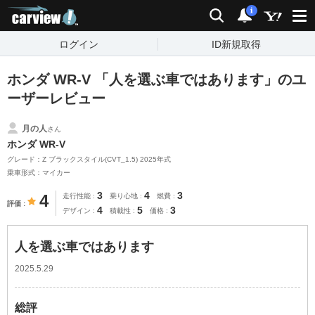
carview!
検索
通知
i
ログイン
ID新規取得
ホンダ WR-V 「人を選ぶ車ではあります」のユ
ーザーレビュー
月の人
さん
ホンダ WR-V
グレード：Z ブラックスタイル(CVT_1.5) 2025年式
乗車形式：マイカー
3
4
3
4
走行性能
乗り心地
燃費
評価
4
5
3
デザイン
積載性
価格
人を選ぶ車ではあります
2025.5.29
総評