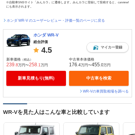
※自動車SNSサイト「みんカラ」に遷移します。みんカラに登録して投稿すると、carview!
にも表示されます。
ホンダ WR-V のユーザーレビュー・評価一覧のページに戻る
ホンダ WR-V
総合評価
マイカー登録
4.5
新車価格
中古車本体価格
（税込）
239
258
176
455
.8
.1
.4
.0
万円〜
万円
万円〜
万円
新車見積もり(無料)
中古車を検索
WR-Vの車買取相場を調べる
WR-Vを見た人はこんな車と比較しています