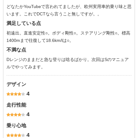
どなたかYouTubeで言われてましたが、欧州実用車的乗り味と思
います。これでDCTなら言うこと無しですが。。
満足している点
初遠出。直進安定性○。ボディ剛性○。ステアリング剛性○。標高
1400mまで往復して18.6km/lは○。
不満な点
Dレンジのままだと急な登りは唸るばかり。次回はSのマニュア
ルでやってみます。
デザイン
4
走行性能
4
乗り心地
4