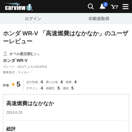
carview!
検索
通知
i
ログイン
ID新規取得
ホンダ WR-V 「高速燃費はなかなか」のユーザ
ーレビュー
オペル復活望む
さん
ホンダ WR-V
グレード：Z(CVT_1.5) 2024年式
乗車形式：マイカー
4
4
4
5
走行性能
乗り心地
燃費
評価
4
5
5
デザイン
積載性
価格
高速燃費はなかなか
2024.6.20
総評