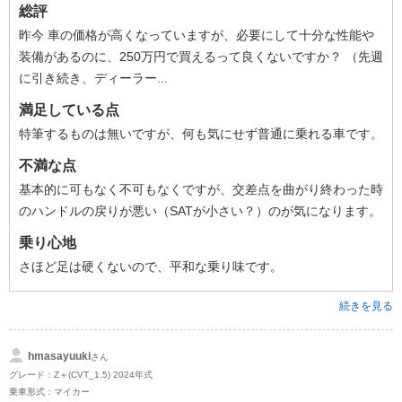
総評
昨今 車の価格が高くなっていますが、必要にして十分な性能や
装備があるのに、250万円で買えるって良くないですか？ （先週
に引き続き、ディーラー...
満足している点
特筆するものは無いですが、何も気にせず普通に乗れる車です。
不満な点
基本的に可もなく不可もなくですが、交差点を曲がり終わった時
のハンドルの戻りが悪い（SATが小さい？）のが気になります。
乗り心地
さほど足は硬くないので、平和な乗り味です。
続きを見る
hmasayuuki
さん
グレード：Z＋(CVT_1.5) 2024年式
乗車形式：マイカー