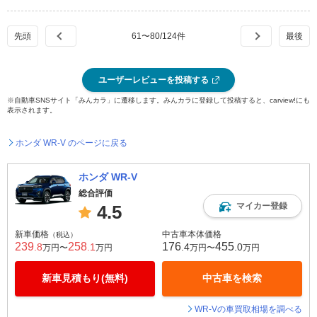
61
〜
80
/
124
件
ユーザーレビューを投稿する
※自動車SNSサイト「みんカラ」に遷移します。みんカラに登録して投稿すると、carview!にも
表示されます。
ホンダ WR-V のページに戻る
ホンダ WR-V
総合評価
マイカー登録
4.5
新車価格
中古車本体価格
（税込）
239
258
176
455
.8
.1
.4
.0
万円〜
万円
万円〜
万円
新車見積もり(無料)
中古車を検索
WR-Vの車買取相場を調べる