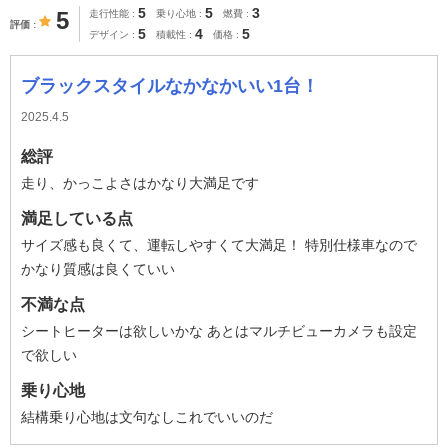
5
5
3
5
走行性能
乗り心地
燃費
評価
5
4
5
デザイン
積載性
価格
ブラックスタイルなかなかいい1台！
2025.4.5
総評
走り、かっこよさはかなり大満足です
満足している点
サイズ感も良くて、運転しやすくて大満足！ 特別仕様車なので
かなり質感は良くていい
不満な点
シートヒーターは欲しいかな あとはマルチビューカメラも設定
で欲しい
乗り心地
結構乗り心地は文句なしこれでいいのだ