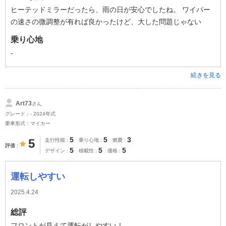
ヒーテッドミラーだったら、雨の日が安心でしたね。 ワイパー
の速さの微調整が有れば良かったけど、大した問題じゃない
乗り心地
-
続きを見る
Art73
さん
グレード：- 2024年式
乗車形式：マイカー
5
5
3
5
走行性能
乗り心地
燃費
評価
5
5
5
デザイン
積載性
価格
運転しやすい
2025.4.24
総評
フロントが見えて運転がしやすい！