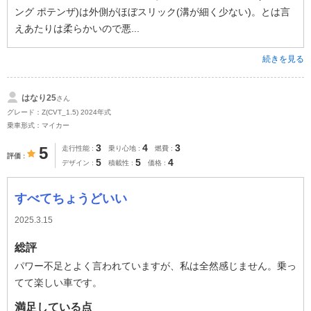
ング ポテンザ)は外側がほぼスリック(溝が細く少ない)。とは言
えあたりは柔らかいので悪...
続きを見る
はなり25
さん
グレード：Z(CVT_1.5) 2024年式
乗車形式：マイカー
3
4
3
5
走行性能
乗り心地
燃費
評価
5
5
4
デザイン
積載性
価格
すべてちょうどいい
2025.3.15
総評
パワー不足とよく言われていますが、私は全然感じません。乗っ
てて楽しい車です。
満足している点