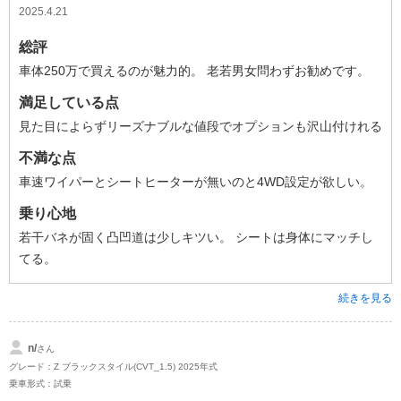
2025.4.21
総評
車体250万で買えるのが魅力的。 老若男女問わずお勧めです。
満足している点
見た目によらずリーズナブルな値段でオプションも沢山付けれる
不満な点
車速ワイパーとシートヒーターが無いのと4WD設定が欲しい。
乗り心地
若干バネが固く凸凹道は少しキツい。 シートは身体にマッチし
てる。
続きを見る
n/
さん
グレード：Z ブラックスタイル(CVT_1.5) 2025年式
乗車形式：試乗