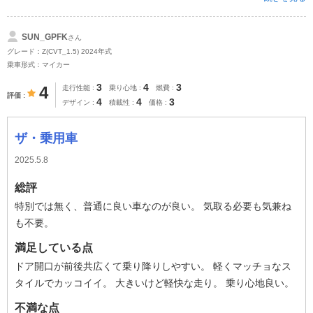
SUN_GPFK
さん
グレード：Z(CVT_1.5) 2024年式
乗車形式：マイカー
3
4
3
4
走行性能
乗り心地
燃費
評価
4
4
3
デザイン
積載性
価格
ザ・乗用車
2025.5.8
総評
特別では無く、普通に良い車なのが良い。 気取る必要も気兼ね
も不要。
満足している点
ドア開口が前後共広くて乗り降りしやすい。 軽くマッチョなス
タイルでカッコイイ。 大きいけど軽快な走り。 乗り心地良い。
不満な点