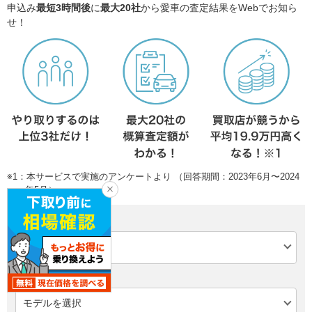
申込み
最短3時間後
に
最大20社
から愛車の査定結果をWebでお知ら
せ！
※1：本サービスで実施のアンケートより （回答期間：2023年6月〜2024
年5月）
メーカー
モデル