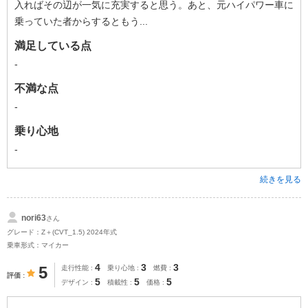
入ればその辺が一気に充実すると思う。あと、元ハイパワー車に
乗っていた者からするともう...
満足している点
-
不満な点
-
乗り心地
-
続きを見る
nori63
さん
グレード：Z＋(CVT_1.5) 2024年式
乗車形式：マイカー
4
3
3
5
走行性能
乗り心地
燃費
評価
5
5
5
デザイン
積載性
価格