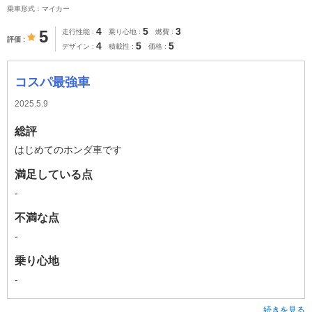
乗車形式：マイカー
4
5
3
5
走行性能
乗り心地
燃費
評価
4
5
5
デザイン
積載性
価格
コスパ最強車
2025.5.9
総評
はじめてのホンダ車です
満足している点
-
不満な点
-
乗り心地
-
続きを見る