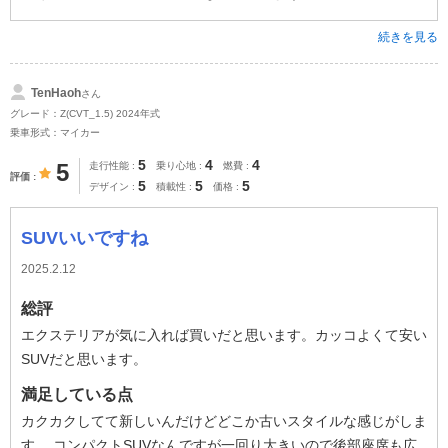
続きを見る
TenHaoh
さん
グレード：Z(CVT_1.5) 2024年式
乗車形式：マイカー
5
4
4
5
走行性能
乗り心地
燃費
評価
5
5
5
デザイン
積載性
価格
SUVいいですね
2025.2.12
総評
エクステリアが気に入れば買いだと思います。カッコよくて安い
SUVだと思います。
満足している点
カクカクしてて新しいんだけどどこか古いスタイルな感じがしま
す。 コンパクトSUVなんですが一回り大きいので後部座席も広