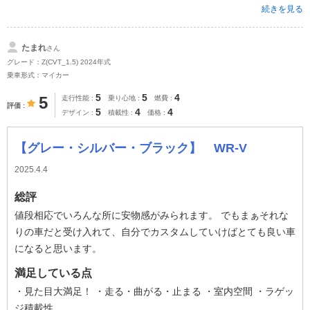
続きを見る
たまれ
さん
グレード：Z(CVT_1.5) 2024年式
乗車形式：マイカー
5
5
4
5
走行性能
乗り心地
燃費
評価
5
4
4
デザイン
積載性
価格
【グレー・シルバー・ブラック】 WR-V
2025.4.4
総評
値段相応でいろんな所に安物感がみられます。 でもまぁそれな
りの車だと受け入れて、自分でカスタムしていけばとても良い車
になると思います。
満足している点
・見た目大満足！ ・走る・曲がる・止まる ・室内空間 ・ラゲッ
ジ積載性