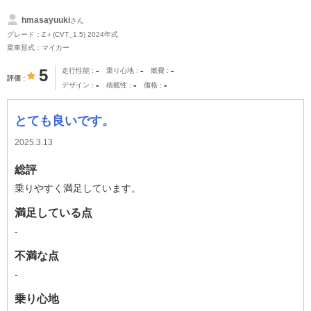
hmasayuuki
さん
グレード：Z＋(CVT_1.5) 2024年式
乗車形式：マイカー
-
-
-
5
走行性能
乗り心地
燃費
評価
-
-
-
デザイン
積載性
価格
とても良いです。
2025.3.13
総評
乗りやすく満足しています。
満足している点
-
不満な点
-
乗り心地