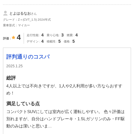
とよはるなお
さん
グレード：Z＋(CVT_1.5) 2024年式
乗車形式：マイカー
4
3
4
4
走行性能
乗り心地
燃費
評価
4
5
5
デザイン
積載性
価格
評判通りのコスパ
2025.1.25
総評
4人以上では不向きですが、1人や2人利用が多い方ならおすす
め！
満足している点
コンパクトSUVにしては室内が広く運転しやすい。 色々評価は
別れますが、自分はハンドブレーキ・1.5Lガソリンのみ・FF駆
動のみは潔いと思いま...