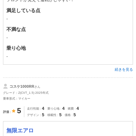
満足している点
-
不満な点
-
乗り心地
-
続きを見る
コスケ1000RR
さん
グレード：Z(CVT_1.5) 2025年式
乗車形式：マイカー
4
4
4
5
走行性能
乗り心地
燃費
評価
5
5
5
デザイン
積載性
価格
無限エアロ