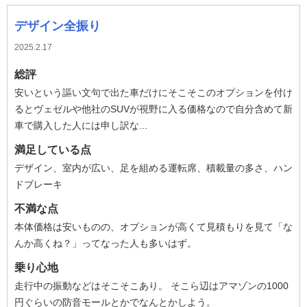
デザイン全振り
2025.2.17
総評
安いという謳い文句で出た車だけにそこそこのオプションを付け
るとヴェゼルや他社のSUVが視野に入る価格なので自分含めて新
車で購入した人には申し訳な...
満足している点
デザイン、室内が広い、足を組める運転席、積載量の多さ、ハン
ドブレーキ
不満な点
本体価格は安いものの、オプションが高くて見積もりを見て「な
んか高くね？」ってなった人も多いはず。
乗り心地
走行中の振動などはそこそこあり。 そこら辺はアマゾンの1000
円ぐらいの防音モールとかでなんとかしよう。