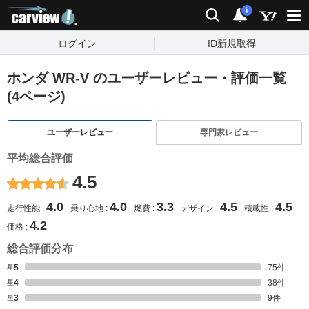
carview!
検索
通知
i
ログイン
ID新規取得
ホンダ WR-V のユーザーレビュー・評価一覧
(4ページ)
ユーザーレビュー
専門家レビュー
平均総合評価
4.5
4.0
4.0
3.3
4.5
4.5
走行性能
乗り心地
燃費
デザイン
積載性
4.2
価格
総合評価分布
星5
75
件
星4
38
件
星3
9
件