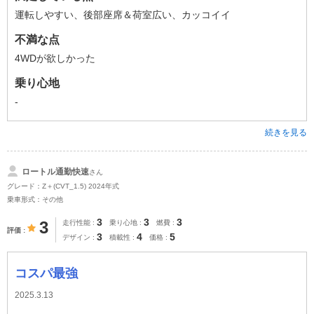
運転しやすい、後部座席＆荷室広い、カッコイイ
不満な点
4WDが欲しかった
乗り心地
-
続きを見る
ロートル通勤快速
さん
グレード：Z＋(CVT_1.5) 2024年式
乗車形式：その他
3
3
3
3
走行性能
乗り心地
燃費
評価
3
4
5
デザイン
積載性
価格
コスパ最強
2025.3.13