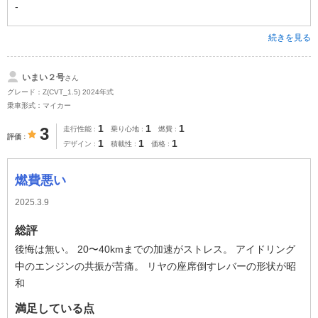
-
続きを見る
いまい２号
さん
グレード：Z(CVT_1.5) 2024年式
乗車形式：マイカー
1
1
1
3
走行性能
乗り心地
燃費
評価
1
1
1
デザイン
積載性
価格
燃費悪い
2025.3.9
総評
後悔は無い。 20〜40kmまでの加速がストレス。 アイドリング
中のエンジンの共振が苦痛。 リヤの座席倒すレバーの形状が昭
和
満足している点