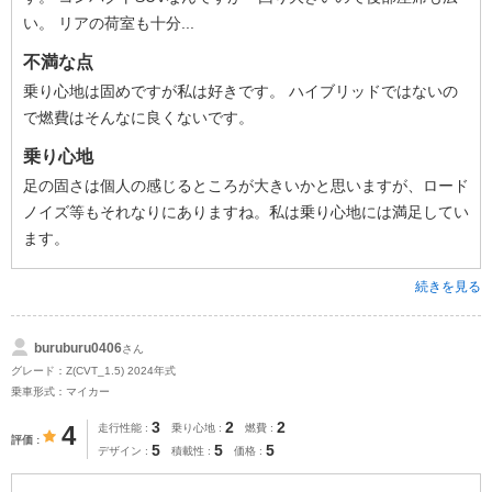
い。 リアの荷室も十分...
不満な点
乗り心地は固めですが私は好きです。 ハイブリッドではないの
で燃費はそんなに良くないです。
乗り心地
足の固さは個人の感じるところが大きいかと思いますが、ロード
ノイズ等もそれなりにありますね。私は乗り心地には満足してい
ます。
続きを見る
buruburu0406
さん
グレード：Z(CVT_1.5) 2024年式
乗車形式：マイカー
3
2
2
4
走行性能
乗り心地
燃費
評価
5
5
5
デザイン
積載性
価格