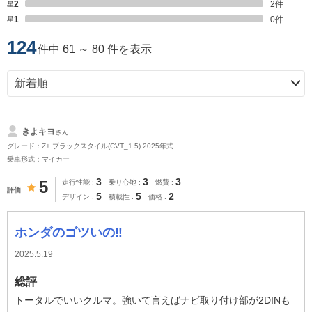
星2
2
件
星1
0
件
124
件中 61 ～ 80 件を表示
きよキヨ
さん
グレード：Z+ ブラックスタイル(CVT_1.5) 2025年式
乗車形式：マイカー
3
3
3
5
走行性能
乗り心地
燃費
評価
5
5
2
デザイン
積載性
価格
ホンダのゴツいの‼️
2025.5.19
総評
トータルでいいクルマ。強いて言えばナビ取り付け部が2DINも