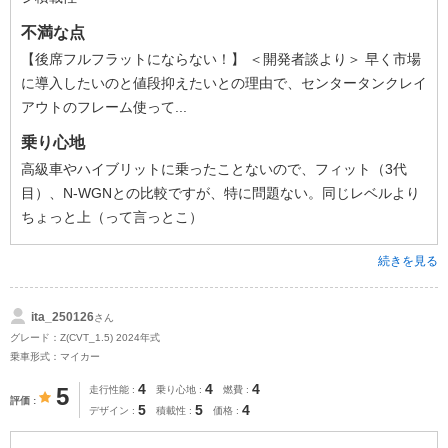
不満な点
【後席フルフラットにならない！】 ＜開発者談より＞ 早く市場
に導入したいのと値段抑えたいとの理由で、センタータンクレイ
アウトのフレーム使って...
乗り心地
高級車やハイブリットに乗ったことないので、フィット（3代
目）、N-WGNとの比較ですが、特に問題ない。同じレベルより
ちょっと上（って言っとこ）
続きを見る
ita_250126
さん
グレード：Z(CVT_1.5) 2024年式
乗車形式：マイカー
4
4
4
5
走行性能
乗り心地
燃費
評価
5
5
4
デザイン
積載性
価格