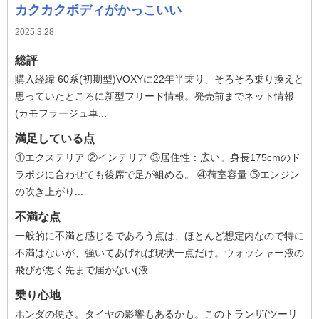
カクカクボディがかっこいい
2025.3.28
総評
購入経緯 60系(初期型)VOXYに22年半乗り、そろそろ乗り換えと
思っていたところに新型フリード情報。発売前までネット情報
(カモフラージュ車...
満足している点
①エクステリア ②インテリア ③居住性：広い。身長175cmのド
ラポジに合わせても後席で足が組める。 ④荷室容量 ⑤エンジン
の吹き上がり...
不満な点
一般的に不満と感じるであろう点は、ほとんど想定内なので特に
不満はないが、強いてあげれば現状一点だけ。ウォッシャー液の
飛びが悪く先まで届かない(液...
乗り心地
ホンダの硬さ。タイヤの影響もあるかも。このトランザ(ツーリ