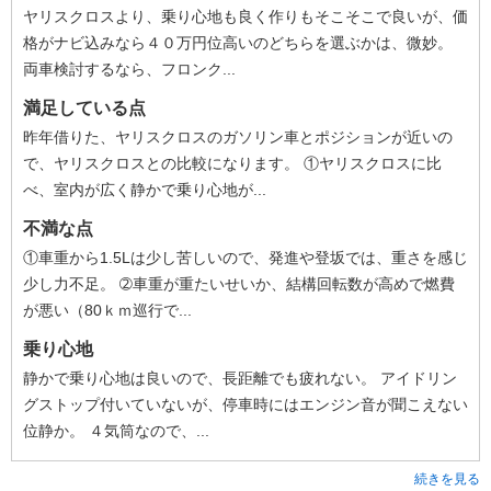
ヤリスクロスより、乗り心地も良く作りもそこそこで良いが、価
格がナビ込みなら４０万円位高いのどちらを選ぶかは、微妙。
両車検討するなら、フロンク...
満足している点
昨年借りた、ヤリスクロスのガソリン車とポジションが近いの
で、ヤリスクロスとの比較になります。 ①ヤリスクロスに比
べ、室内が広く静かで乗り心地が...
不満な点
①車重から1.5Lは少し苦しいので、発進や登坂では、重さを感じ
少し力不足。 ➁車重が重たいせいか、結構回転数が高めで燃費
が悪い（80ｋｍ巡行で...
乗り心地
静かで乗り心地は良いので、長距離でも疲れない。 アイドリン
グストップ付いていないが、停車時にはエンジン音が聞こえない
位静か。 ４気筒なので、...
続きを見る