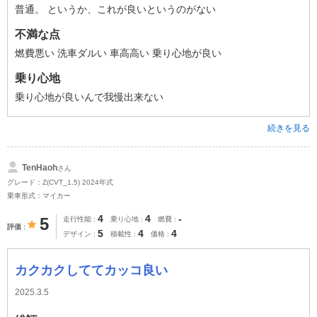
普通。 というか、これが良いというのがない
不満な点
燃費悪い 洗車ダルい 車高高い 乗り心地が良い
乗り心地
乗り心地が良いんで我慢出来ない
続きを見る
TenHaoh
さん
グレード：Z(CVT_1.5) 2024年式
乗車形式：マイカー
4
4
-
5
走行性能
乗り心地
燃費
評価
5
4
4
デザイン
積載性
価格
カクカクしててカッコ良い
2025.3.5