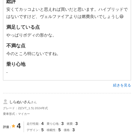
総評
安くてカッコよいと思えれば買いだと思います。ハイブリッドで
はないですけど、ヴェルファイアよりは燃費良いでしょうし😆
満足している点
やっぱりボディの形かな。
不満な点
今のところ特にないですね。
乗り心地
-
続きを見る
しらぬいさん
さん
グレード：Z(CVT_1.5) 2024年式
乗車形式：マイカー
4
3
3
4
走行性能
乗り心地
燃費
評価
5
5
3
デザイン
積載性
価格