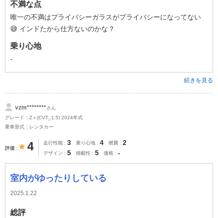
不満な点
唯一の不満はプライバシーガラスがプライバシーになってない
😅 インドたから仕方ないのかな？
乗り心地
-
続きを見る
vzm********
さん
グレード：Z＋(CVT_1.5) 2024年式
乗車形式：レンタカー
3
4
2
4
走行性能
乗り心地
燃費
評価
5
5
-
デザイン
積載性
価格
室内がゆったりしている
2025.1.22
総評