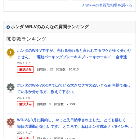
WR-Vの車買取相場を調べる
ホンダ WR-Vのみんなの質問ランキング
閲覧数ランキング
ホンダのWR-Vですが、売れる売れると言われてるワケが全く分かり
ません。 ・電動パーキングブレーキ＆ブレーキホールド ・全車速対
応ACC ・ブラインドスポットモニター 最近では普通車なら当然レ
2024.1.7
解決済み
回答数：
12
閲覧数：
20,013
ベ...
ホンダのWR-VのCMで出ている大きなクマのぬいぐるみ 何処で売っ
ているか分かる方、教えて下さい。
2024.1.5
解決済み
回答数：
3
閲覧数：
7,199
WR-Vを3月に契約し、やっと先日納車されました。とても嬉しく、
毎日の通勤が楽しいです。 ところで、私はホンダ純正ナビ9インチを
ディーラーオプションで付けましたが、やはり以前の車でDVDがつ
2024.7.17
解決済み
回答数：
2
閲覧数：
5,825