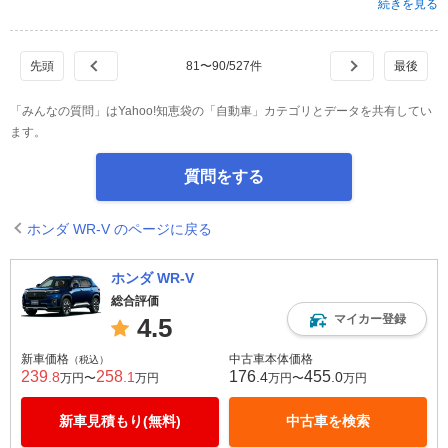
続きを見る
81
〜
90
/
527
件
「みんなの質問」はYahoo!知恵袋の「自動車」カテゴリとデータを共有してい
ます。
質問をする
ホンダ WR-V のページに戻る
ホンダ WR-V
総合評価
マイカー登録
4.5
新車価格
中古車本体価格
（税込）
239
258
176
455
.8
.1
.4
.0
万円〜
万円
万円〜
万円
新車見積もり(無料)
中古車を検索