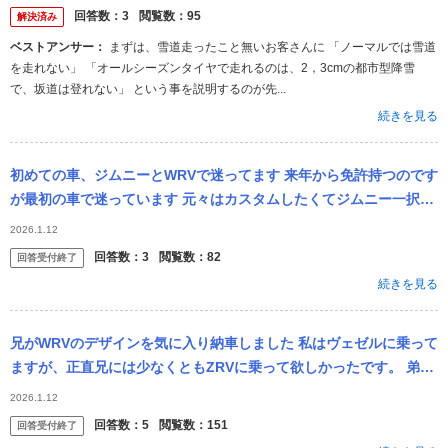
を...
回答数：
3
閲覧数：
95
解決済み
ベストアンサー：
まずは、雪道走ったこと無いお客さんに 「ノーマルでは雪道
を走れない」 「オールシーズンタイヤで走れるのは、2，3cmの都市型降雪
で、坂道は登れない」 という事を説明するのが先...
続きを見る
初めての車、ジムニーとWRVで迷ってます 来年から免許持つのです
が最初の車で迷っています 元々はカスタムしたくてジムニー一択だ
ったのですが、燃費や乗り心地が悪いと聞き、親からも違うのも視
2026.1.12
野に入...
回答数：
3
閲覧数：
82
回答受付終了
続きを見る
兄がWRVのデザインを気に入り納車しました 私はヴェゼルに乗って
ますが、正直兄には少なくともZRVに乗って欲しかったです。 弟よ
り格下の車に乗ってる兄を情けないと思いますがみなさんはどう思
2026.1.12
い...
回答数：
5
閲覧数：
151
回答受付終了