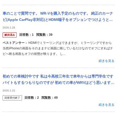
車のことで質問です。 WR-Vを購入予定のものです。 純正のカーナ
ビ(Apple CarPlay非対応)とHDMI端子をオプションでつけようと思
っています。 HDMIケーブルを使ってiPhone...
2026.1.26
回答数：
1
閲覧数：
39
解決済み
ベストアンサー：
HDMIでミラーリングはできますが、ミラーリングですから
当然iPhoneの画面をそのままナビ画面に映しているだけなのでオフにすればナ
ビへ映る画面もオフの状態が映ります。 し...
続きを見る
初めての車検討中です 私は今高校三年生で来年からは専門学生です
バイトもするつもりなのですが 初めての車がWRVはどう思いますか
約250万です。 最初はあまり考えずかっこいいだけで決めた...
2026.1.22
回答数：
2
閲覧数：
49
回答受付終了
続きを見る