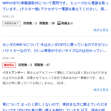
WRVのETC車載器取付について質問です。 ヒューズから電源を取っ
ています。(テスター無) アクセサリー電源を教えてください。 添付
の39、40、42のヒューズから電源をとり、車をオフにしてもE...
2026.1.21
回答数：
1
閲覧数：
38
画像あり
回答受付終了
続きを見る
ホンダのWR-Vについて 今はホンダのFITに乗っているのですがコン
パクトカーなので、だいぶ車体が小さいサイズなのは分かっている
のですが、FITからWR-Vにしたら大きすぎると感じるでしょうか？
2026.1.20
その
回答数：
2
閲覧数：
47
解決済み
ベストアンサー：
奥さんがアルファード運転してるのは良く見かけるので大き
さはその人次第。 試乗させてもらって自分で決めるのが一番確かです。 あと、
他人が何に乗っていても気にしません。 (法令...
続きを見る
車について まったく詳しくないので、車好きな方に教えていただき
たいです ぼちぼち車の買い替えを検討しています 以下、現在の状況