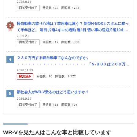
m）、友人（4人）と年に数回の旅行です。 外したくない条件として
2024.8.17
回答受付終了
回答数：
22
閲覧数：
721
は ・
軽自動車の乗り心地は？乗用車は違う？ 新型N-BOXカスタムに乗っ
て半年ほど。 毎日 片道4キロの通勤 週3日 習い事の送迎片道10キロ
（行きと帰りで計40キロ 上記の利用なのです。 悩み...
2025.2.9
回答受付終了
回答数：
17
閲覧数：
363
２３０万円する軽自動車てなんなのですか。
・・・・・・・・・・・・・・・・・・・ 「Ｎ‐ＢＯＸは２００万円
する」などと旧型Ｎ‐ＢＯＸのときは値段でマウントを取る人がいま
2023.11.23
解決済み
回答数：
16
閲覧数：
1,272
すが。 よく分からないので...
新社会人がWR-V乗るのはどう思いますか？
2026.5.17
回答受付終了
回答数：
14
閲覧数：
76
WR-Vを見た人はこんな車と比較しています