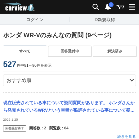
carview!
検索
通知
i
ログイン
ID新規取得
ホンダ WR-Vのみんなの質問 (9ページ)
すべて
回答受付中
解決済み
527
件中81～90件を表示
現在販売されている車について疑問質問があります。 ホンダさんか
ら発売されているWRVという車種が酷評されている事について疑問
に感じています。 高評価されている方がいる一方でかなり低評価や
2026.1.25
酷評され...
回答数：
2
閲覧数：
64
回答受付終了
続きを見る