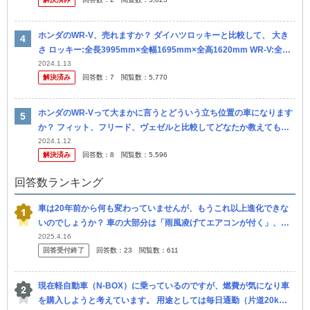
かえ...
ホンダのWR-V、売れますか？ ダイハツロッキーと比較して、 大き
さ ロッキー:全長3995mm×全幅1695mm×全高1620mm WR-V:全長4
325mm×全幅1790mm×全高165...
2024.1.13
解決済み
回答数：
7
閲覧数：
5,770
ホンダのWR-Vって大まかに言うとどういう立ち位置の車になります
か？ フィット、フリード、ヴェゼルと比較してどなたか教えてもら
えませんか？ 例えば、価格は安い順でどうなるかとか、一言で言う
2024.1.12
解決済み
回答数：
8
閲覧数：
5,596
とヴ...
回答数ランキング
車は20年前から何も変わっていませんが、もうこれ以上進化できな
いのでしょうか？ 車の大部分は「雨風凌げてエアコンが付く」、あ
とはブルートゥースやシートヒーターなどのカスみたいな機能ばか
2025.4.16
回答受付終了
回答数：
23
閲覧数：
611
り。小出し...
現在軽自動車（N-BOX）に乗っているのですが、燃費が気になり車
を購入しようと考えています。 用途としては毎日通勤（片道20k