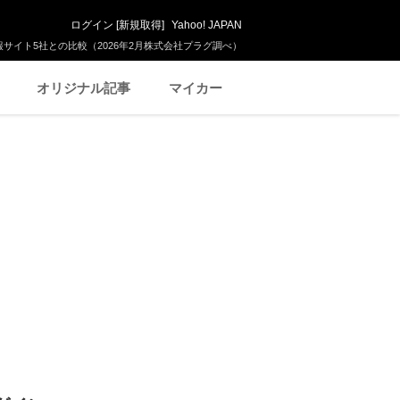
ログイン
[
新規取得
]
Yahoo! JAPAN
サイト5社との比較（2026年2月株式会社プラグ調べ）
オリジナル記事
マイカー