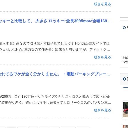
しまいます。 デザインは好みの話なのでほっときますが、室内は明らか
続きを見る
ルと比較しても誤差の範囲...
長3995mm×全幅1695mm×全高1620mm WR-V:全長4325mm×全幅1790mm×全高165...
ヴェゼルはHVが主力なので住み分け出来ると思いますが、フィットクロ
行する1つのツールとしての認識です。
続きを見る
Fa
マ
キングブレーキ＆ブレーキホールド ・全車速対応ACC ・ブラインドスポットモニター 最近では普通車なら当然レベ...
で装備がな悪く、確かにもう少し頑張ってカロリークロスのガソリン車買
対応ACCだけでも標準で付いて、シートヒーターとBSMはOPにすればす
続きを見る
ークラスにし...