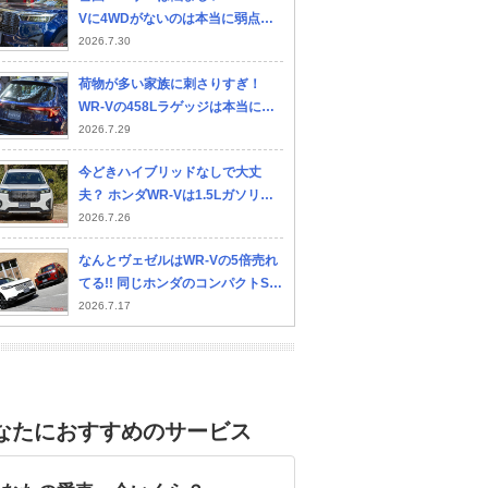
Vに4WDがないのは本当に弱点な
のか？
2026.7.30
荷物が多い家族に刺さりすぎ！
WR-Vの458Lラゲッジは本当に使
える広さなのか？
2026.7.29
今どきハイブリッドなしで大丈
夫？ ホンダWR-Vは1.5Lガソリン
一本でも十分なのか？
2026.7.26
なんとヴェゼルはWR-Vの5倍売れ
てる!! 同じホンダのコンパクトSU
Vなのに2台はどこが違うのか？
2026.7.17
なたにおすすめのサービス