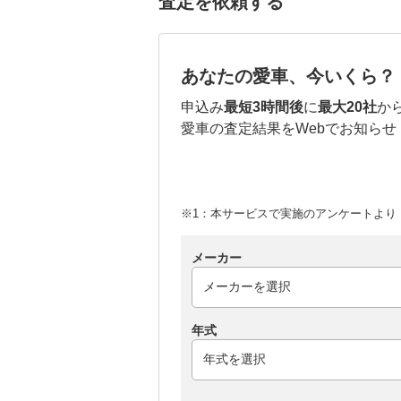
査定を依頼する
あなたの愛車、今いくら？
申込み
最短3時間後
に
最大20社
か
愛車の査定結果をWebでお知らせ
※1：本サービスで実施のアンケートより （
メーカー
年式