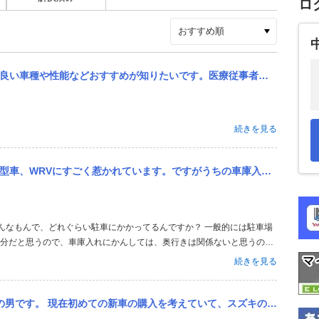
ロ
療従事者年収は300万〜です 候補はコンパクトカー、SUVで本体300万以下ぐらいで購入したいです。ライズ、ヴ...
続きを見る
ちの車庫入り口と前の道路が狭く、切り返しが何回も必要かどうか知りたいのです。車庫の前の道が4m 車庫入り口の幅...
十分だと思うので、車庫入れにかんしては、奥行きは関係ないと思うの
に対して、左側からバックしてきて、左寄せで止めるなら、駐車スペース
続きを見る
出て左に寄せてくことが必要にな...
いて、スズキの新型スイフトとホンダから3月に発売される新型WR-Vの2つで迷っています。スイフトの方が価格が安...