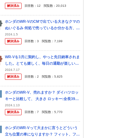
対応ACC ・ブラインドスポットモニター 最
解決済み
回答数：
12
閲覧数：
20,013
近では普通車なら当然レベ...
ホンダのWR-VのCMで出ている大きなクマの
ぬいぐるみ 何処で売っているか分かる方、教
えて下さい。
2024.1.5
解決済み
回答数：
3
閲覧数：
7,199
WR-Vを3月に契約し、やっと先日納車されま
した。とても嬉しく、毎日の通勤が楽しいで
す。 ところで、私はホンダ純正ナビ9インチ
2024.7.17
をディーラーオプションで付けましたが、や
解決済み
回答数：
2
閲覧数：
5,825
はり以前の車でDVDがつかえ...
ホンダのWR-V、売れますか？ ダイハツロッ
キーと比較して、 大きさ ロッキー:全長3995
mm×全幅1695mm×全高1620mm WR-V:全
2024.1.13
長4325mm×全幅1790mm×全高165...
解決済み
回答数：
7
閲覧数：
5,770
ホンダのWR-Vって大まかに言うとどういう
立ち位置の車になりますか？ フィット、フリ