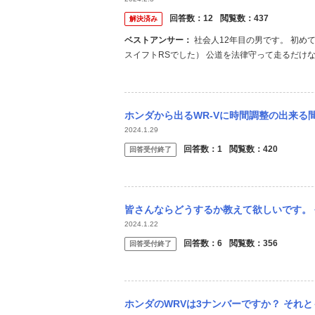
回答数：
12
閲覧数：
437
解決済み
ベストアンサー：
社会人12年目の男です。 初めてのマイカーはワクワクしますよね。 （ちなみに私の初マイカーは3代目
スイフトRSでした） 公道を法律守って走るだけ
わせれば色々意見あると思いますが、見た目でカ
という言葉がありますが、マイカーなら乗れば名車です
ホンダから出るWR-Vに時間調整の出来る間欠ワイパーにし
2024.1.29
回答数：
1
閲覧数：
420
回答受付終了
皆さんならどうするか教えて欲しいです。 今年の12月に今のっているオンボロ車の車検を
2024.1.22
回答数：
6
閲覧数：
356
回答受付終了
ホンダのWRVは3ナンバーですか？ それ