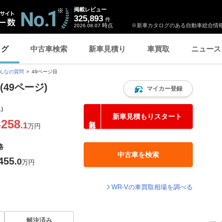
掲載レビュー
325,893
件
時点
※新車カタログのある自動車総合情報
2026.08.07
ログ
中古車検索
新車見積り
車買取
ニュース
んなの質問
49ページ目
(49ページ)
マイカー登録
込）
新車見積もりスタート
258
.1
〜
万円
格
中古車を検索
455
.0
万円
WR-Vの車買取相場を調べる
解決済み