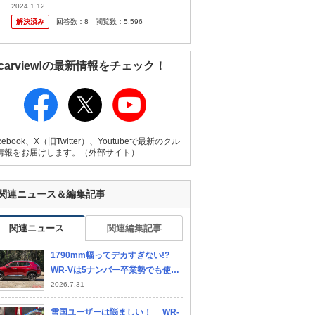
ード、ヴェゼルと比較してどなたか教えても
2024.1.12
らえませんか？ 例えば、価格は安い順でどう
解決済み
回答数：
8
閲覧数：
5,596
なるかとか、一言で言うとヴ...
carview!の最新情報をチェック！
cebook、X（旧Twitter）、Youtubeで最新のクル
情報をお届けします。（外部サイト）
関連ニュース＆編集記事
関連ニュース
関連編集記事
1790mm幅ってデカすぎない!?
WR-Vは5ナンバー卒業勢でも使い
やすいサイズなの!?!?!
2026.7.31
雪国ユーザーは悩ましい！ WR-