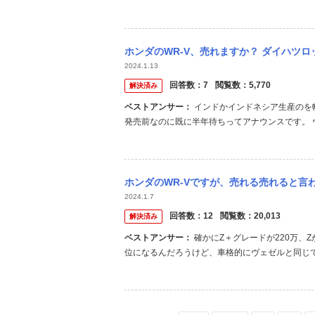
グレードと比較するとほとんど変わらなくなって
にヴェゼルの方が広いです。 そしてサイズはヴェゼ
ホンダのWR-V、売れますか？ ダイハツロッキーと比較して、 大きさ ロッキー:全
2024.1.13
回答数：
7
閲覧数：
5,770
解決済み
ベストアンサー：
インドかインドネシア生産のを輸入する計画なので取り敢えず様子見でしょう？ Honda公式サイトでは
発売前なのに既に半年待ちってアナウンスです。 
スターと被るかと？ N-BOXユーザーから上級移
ホンダのWR-Vですが、売れる売れると言われてるワケが全く分かりません。 ・電動パー
2024.1.7
回答数：
12
閲覧数：
20,013
解決済み
ベストアンサー：
確かにZ＋グレードが220万、Zが200万、X が180万位～ならライズやヤリスクロスと競合して広さが優
位になるんだろうけど、車格的にヴェゼルと同じ
った方が良いと思えます。 電動ブレーキと全車速
こしは違うと思うのだが・・・ もう１つ下のボディ