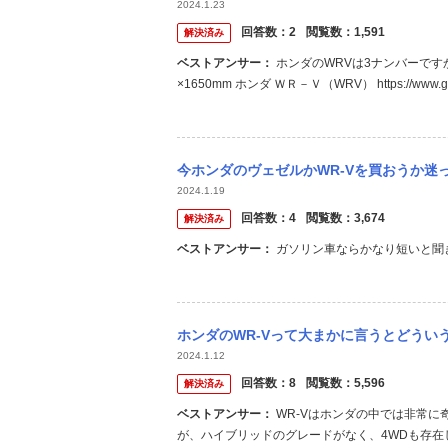
2024.1.23
回答数：
2
閲覧数：
1,591
解決済み
ベストアンサー：
ホンダのWRVは3ナンバーですか？それとも5ナンバーですか？ 3ナンバー 全長×全幅×全高 4325×1790
×1650mm ホンダ ＷＲ－Ｖ（WRV） https://www.goo-
今ホンダのヴェゼルかWR-Vを買おうか迷っています。ヴェゼルが欲しいのですが
2024.1.19
回答数：
4
閲覧数：
3,674
解決済み
ベストアンサー：
ガソリン車ならかなり短いと聞
ホンダのWR-Vって大まかに言うとどういう立ち位置の車になりますか？ フィット、フ
2024.1.12
回答数：
8
閲覧数：
5,596
解決済み
ベストアンサー：
WR-Vはホンダの中では非常に奇妙な立ち位置に居ます。 SUVなので直接比較可能なのはヴェゼルです
が、ハイブリッドのグレードがなく、4WDも存在