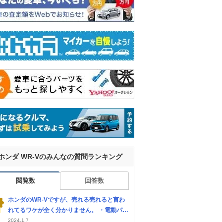
ホンダ WR-Vのみんなの質問ランキング
閲覧数
回答数
ホンダのWR-Vですが、売れる売れると言わ
れてるワケが全く分かりません。 ・電動パー
キングブレーキ＆ブレーキホールド ・全車速
2024.1.7