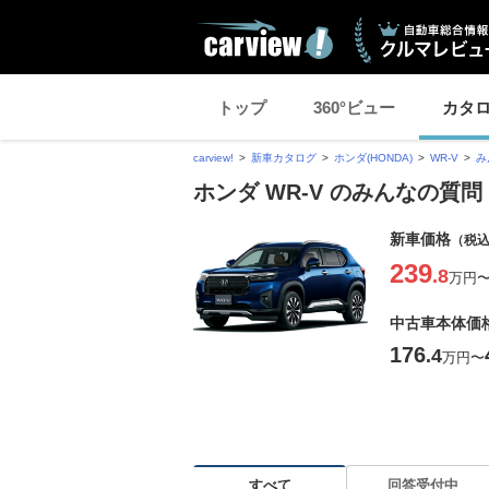
トップ
360°ビュー
カタ
carview!
新車カタログ
ホンダ(HONDA)
WR-V
み
ホンダ WR-V のみんなの質問 
新車価格
（税
239
.8
万円
中古車本体価
176
.4
万円
〜
すべて
回答受付中