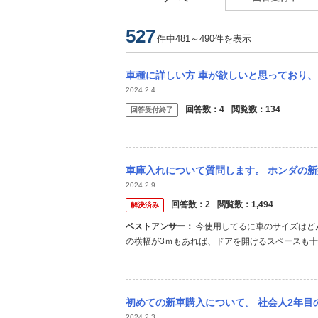
527
件中481～490件を表示
車種に詳しい方 車が欲しいと思っており、良い車種や性能などおすすめが知りたいです。医
2024.2.4
回答数：
4
閲覧数：
134
回答受付終了
車庫入れについて質問します。 ホンダの新型車、WRVにすごく惹かれています。ですがう
2024.2.9
回答数：
2
閲覧数：
1,494
解決済み
ベストアンサー：
今使用してるに車のサイズはどんなもんで、どれぐらい駐車にかかってるんですか？ 一般的には駐車場
の横幅が3ｍもあれば、ドアを開けるスペースも
で、そこまで苦労はしないと思いますよ。 車庫
には右寄せ的な感じになると思うので、何回か前に
初めての新車購入について。 社会人2年目の男です。 現在初めての新車の購入を考えて
2024.2.3