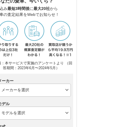
あなたの愛車、今いくら？
込み
最短3時間後
に
最大20社
から
スバル フォレスター
トヨタ ハリアーハイブ
マツ
車の査定結果をWebでお知らせ！
リッド
1：本サービスで実施のアンケートより （回
答期間：2023年6月〜2024年5月）
メーカー
モデル
年式