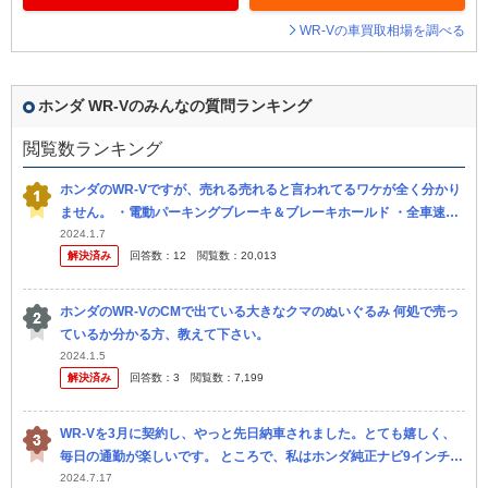
WR-Vの車買取相場を調べる
ホンダ WR-Vのみんなの質問ランキング
閲覧数ランキング
ホンダのWR-Vですが、売れる売れると言われてるワケが全く分かり
ません。 ・電動パーキングブレーキ＆ブレーキホールド ・全車速対
応ACC ・ブラインドスポットモニター 最近では普通車なら当然レ
2024.1.7
解決済み
回答数：
12
閲覧数：
20,013
ベ...
ホンダのWR-VのCMで出ている大きなクマのぬいぐるみ 何処で売っ
ているか分かる方、教えて下さい。
2024.1.5
解決済み
回答数：
3
閲覧数：
7,199
WR-Vを3月に契約し、やっと先日納車されました。とても嬉しく、
毎日の通勤が楽しいです。 ところで、私はホンダ純正ナビ9インチを
ディーラーオプションで付けましたが、やはり以前の車でDVDがつ
2024.7.17