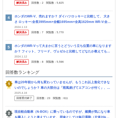
解決済み
回答数：
2
閲覧数：
5,825
かえ...
ホンダのWR-V、売れますか？ ダイハツロッキーと比較して、 大き
さ ロッキー:全長3995mm×全幅1695mm×全高1620mm WR-V:全長4
325mm×全幅1790mm×全高165...
2024.1.13
解決済み
回答数：
7
閲覧数：
5,770
ホンダのWR-Vって大まかに言うとどういう立ち位置の車になります
か？ フィット、フリード、ヴェゼルと比較してどなたか教えてもら
えませんか？ 例えば、価格は安い順でどうなるかとか、一言で言う
2024.1.12
解決済み
回答数：
8
閲覧数：
5,596
とヴ...
回答数ランキング
車は20年前から何も変わっていませんが、もうこれ以上進化できな
いのでしょうか？ 車の大部分は「雨風凌げてエアコンが付く」、あ
とはブルートゥースやシートヒーターなどのカスみたいな機能ばか
2025.4.16
回答受付終了
回答数：
23
閲覧数：
611
り。小出し...
現在軽自動車（N-BOX）に乗っているのですが、燃費が気になり車
を購入しようと考えています。 用途としては毎日通勤（片道20k