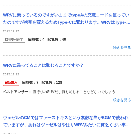
WRVに乗っているのですがいままでtypeAの充電コードを使ってい
たのですが携帯を変えるためType-Cに変わります。WRVはType-C
の充電コードは繋げられますか？
2025.12.17
回答数：
4
閲覧数：
40
回答受付終了
続きを見る
WRVに乗ってることは恥じることですか？
2025.12.12
回答数：
7
閲覧数：
128
解決済み
ベストアンサー：
流行りのSUVだし何も恥じることなどないでしょう
続きを見る
ヴェゼルのCMではファーストキスという素敵な曲がBGMで使われ
ていますが、あれはヴェゼルはやはりWRVみたいに貧乏くさい車と
違って高級感があるからでしょうか？
2025.12.9