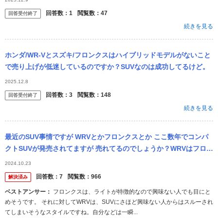
回答数：
1
閲覧数：
47
回答受付終了
続きを見る
ホンダ/WR-Vとスズキ/フロンクスはハイブリッドモデルがないこと
で売り上げが低迷しているのですか？SUVなのは成功してるけど。
2025.12.8
回答数：
3
閲覧数：
148
回答受付終了
続きを見る
最近のSUV事情ですが WRVとかフロンクスとか ここ数年でコンパ
クトSUVが発売されてますが 売れてるのでしょうか？WRVはフロン
トのデザインは良いのですが価格帯をそこまでヴェゼルと大差あり
2024.10.23
ま...
回答数：
7
閲覧数：
966
解決済み
ベストアンサー：
フロンクスは、ライトが特徴的なので興味ない人でも目にと
めそうです。 それに対してWRVは、SUVにさほど興味ない人からはスルーされ
てしまいそうなスタイルですね。自分などは一瞬...