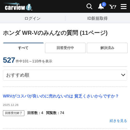
carview!
検索
通知
i
ログイン
ID新規取得
ホンダ WR-Vのみんなの質問 (11ページ)
すべて
回答受付中
解決済み
527
件中101～110件を表示
WRVがコスパが良いのに売れないのは 貧乏くさいからですか？
2025.12.26
回答数：
4
閲覧数：
74
回答受付終了
続きを見る