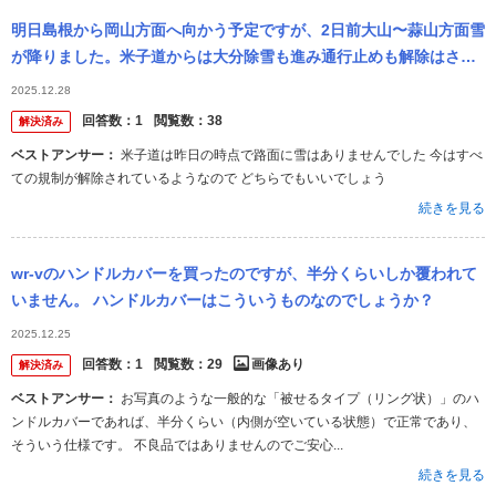
明日島根から岡山方面へ向かう予定ですが、2日前大山〜蒜山方面雪
が降りました。米子道からは大分除雪も進み通行止めも解除はされ
たみたいですが恐らく時間帯や場所によっては残雪か凍結もあるか
2025.12.28
もしれません。 そ
回答数：
1
閲覧数：
38
解決済み
ベストアンサー：
米子道は昨日の時点で路面に雪はありませんでした 今はすべ
ての規制が解除されているようなので どちらでもいいでしょう
続きを見る
wr-vのハンドルカバーを買ったのですが、半分くらいしか覆われて
いません。 ハンドルカバーはこういうものなのでしょうか？
2025.12.25
回答数：
1
閲覧数：
29
画像あり
解決済み
ベストアンサー：
お写真のような一般的な「被せるタイプ（リング状）」のハ
ンドルカバーであれば、半分くらい（内側が空いている状態）で正常であり、
そういう仕様です。 不良品ではありませんのでご安心...
続きを見る