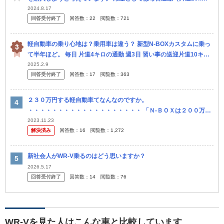
m）、友人（4人）と年に数回の旅行です。 外したくない条件として
2024.8.17
回答受付終了
回答数：
22
閲覧数：
721
は ・
軽自動車の乗り心地は？乗用車は違う？ 新型N-BOXカスタムに乗っ
て半年ほど。 毎日 片道4キロの通勤 週3日 習い事の送迎片道10キロ
（行きと帰りで計40キロ 上記の利用なのです。 悩み...
2025.2.9
回答受付終了
回答数：
17
閲覧数：
363
２３０万円する軽自動車てなんなのですか。
・・・・・・・・・・・・・・・・・・・ 「Ｎ‐ＢＯＸは２００万円
する」などと旧型Ｎ‐ＢＯＸのときは値段でマウントを取る人がいま
2023.11.23
解決済み
回答数：
16
閲覧数：
1,272
すが。 よく分からないので...
新社会人がWR-V乗るのはどう思いますか？
2026.5.17
回答受付終了
回答数：
14
閲覧数：
76
WR-Vを見た人はこんな車と比較しています