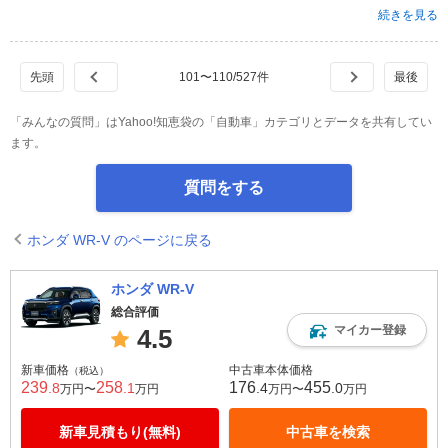
続きを見る
101
〜
110
/
527
件
「みんなの質問」はYahoo!知恵袋の「自動車」カテゴリとデータを共有してい
ます。
質問をする
ホンダ WR-V のページに戻る
ホンダ WR-V
総合評価
マイカー登録
4.5
新車価格
中古車本体価格
（税込）
239
258
176
455
.8
.1
.4
.0
万円〜
万円
万円〜
万円
新車見積もり(無料)
中古車を検索