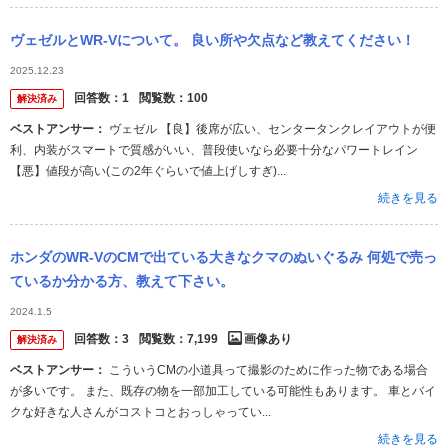
ヴェゼルとWR-Vについて。 良い所や欠点など教えてください！
2025.12.23
回答数：
1
閲覧数：
100
解決済み
ベストアンサー：
ヴェゼル 【良】後席が広い、センタータンクレイアウトが便
利、内装がスマートで質感がいい、普段使いなら必要十分なパワートレイン
【悪】値段が高い(この2年ぐらいで値上げしすぎ)...
続きを見る
ホンダのWR-VのCMで出ている大きなクマのぬいぐるみ 何処で売っ
ているか分かる方、教えて下さい。
2024.1.5
回答数：
3
閲覧数：
7,199
画像あり
解決済み
ベストアンサー：
こういうCMの小道具って撮影のために作った物である場合
が多いです。 また、既存の物を一部加工している可能性もあります。 車とバイ
クな好きな人さんがコストコとおっしゃってい...
続きを見る