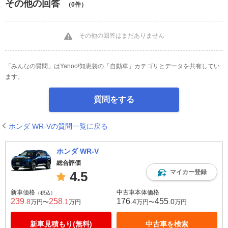
その他の回答
（0件）
その他の回答はまだありません
「みんなの質問」はYahoo!知恵袋の「自動車」カテゴリとデータを共有してい
ます。
質問をする
ホンダ WR-Vの質問一覧に戻る
ホンダ WR-V
総合評価
マイカー登録
4.5
新車価格
中古車本体価格
（税込）
239
258
176
455
.8
.1
.4
.0
万円〜
万円
万円〜
万円
新車見積もり(無料)
中古車を検索