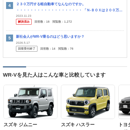
２３０万円する軽自動車てなんなのですか。
・・・・・・・・・・・・・・・・・・・ 「Ｎ‐ＢＯＸは２００万円
する」などと旧型Ｎ‐ＢＯＸのときは値段でマウントを取る人がいま
2023.11.23
解決済み
回答数：
16
閲覧数：
1,272
すが。 よく分からないので...
新社会人がWR-V乗るのはどう思いますか？
2026.5.17
回答受付終了
回答数：
14
閲覧数：
76
WR-Vを見た人はこんな車と比較しています
スズキ ジムニー
スズキ ハスラー
トヨ