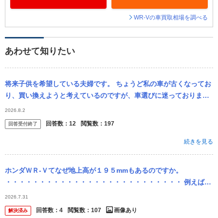
WR-Vの車買取相場を調べる
あわせて知りたい
将来子供を希望している夫婦です。 ちょうど私の車が古くなってお
り、買い換えようと考えているのですが、車選びに迷っておりま
す。 将来的に子供を考えているため、いわゆるファミリーカーを調
2026.8.2
べているので...
回答数：
12
閲覧数：
197
回答受付終了
続きを見る
ホンダＷＲ‐Ｖてなぜ地上高が１９５mmもあるのですか。
・・・・・・・・・・・・・・・・・・・・・・・・・・ 例えばＣ
Ｘ‐３は１６０mm。 例えばヤリスクロスは１６５mm。 例えばキッ
2026.7.31
クスは１７...
回答数：
4
閲覧数：
107
画像あり
解決済み