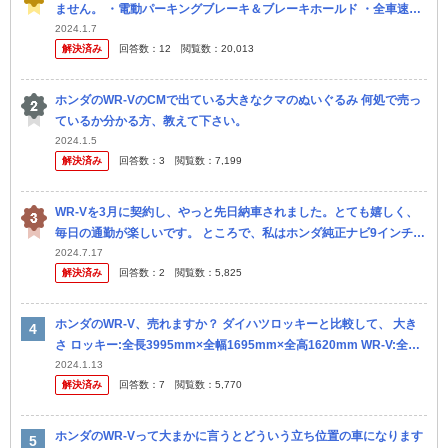
ません。 ・電動パーキングブレーキ＆ブレーキホールド ・全車速対
応ACC ・ブラインドスポットモニター 最近では普通車なら当然レ
2024.1.7
解決済み
回答数：
12
閲覧数：
20,013
ベ...
ホンダのWR-VのCMで出ている大きなクマのぬいぐるみ 何処で売っ
ているか分かる方、教えて下さい。
2024.1.5
解決済み
回答数：
3
閲覧数：
7,199
WR-Vを3月に契約し、やっと先日納車されました。とても嬉しく、
毎日の通勤が楽しいです。 ところで、私はホンダ純正ナビ9インチを
ディーラーオプションで付けましたが、やはり以前の車でDVDがつ
2024.7.17
解決済み
回答数：
2
閲覧数：
5,825
かえ...
ホンダのWR-V、売れますか？ ダイハツロッキーと比較して、 大き
さ ロッキー:全長3995mm×全幅1695mm×全高1620mm WR-V:全長4
325mm×全幅1790mm×全高165...
2024.1.13
解決済み
回答数：
7
閲覧数：
5,770
ホンダのWR-Vって大まかに言うとどういう立ち位置の車になります