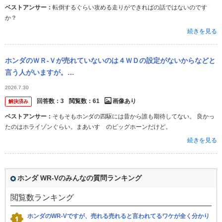
ベストアンサー：
転倒するぐらい攻める走りができればの話ではないのです
か？
続きを見る
ホンダのＷＲ‐Ｖが売れていないのは４ＷＤの設定がないからなどと
言う人がいますが。
・・・・・・・・・・・・・・・・・・・・・・・・・・・・・・・
2026.7.30
４ＷＤは関係ないのでは。 よく分...
回答数：
3
閲覧数：
61
画像あり
解決済み
ベストアンサー：
そもそもホンダの四駆には昔から誰も期待してない。 良かっ
たのはホライゾンぐらい。まあいすゞのビッグホーンだけど。
続きを見る
ホンダ WR-Vのみんなの質問ランキング
閲覧数ランキング
ホンダのWR-Vですが、売れる売れると言われてるワケが全く分かり