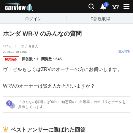
carview!
検索
通知
i
ログイン
ID新規取得
ホンダ WR-V のみんなの質問
ロベルト・ッチョさん
違反報告
2025.12.10 11:02
回答数：
1
閲覧数：
645
解決済み
ヴェゼルもしくはZRVのオーナーの方にお伺いします。
WRVのオーナーは貧乏人かと思いますか？
「みんなの質問」はYahoo!知恵袋の「自動車」カテゴリとデータを
共有しています。
ベストアンサーに選ばれた回答