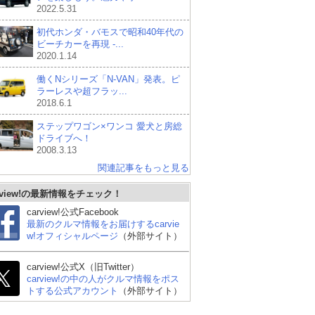
2022.5.31
初代ホンダ・バモスで昭和40年代の
ビーチカーを再現 -...
2020.1.14
働くNシリーズ「N-VAN」発表。ピ
ラーレスや超フラッ...
2018.6.1
ステップワゴン×ワンコ 愛犬と房総
ドライブへ！
2008.3.13
関連記事をもっと見る
rview!の最新情報をチェック！
carview!公式Facebook
最新のクルマ情報をお届けするcarvie
w!オフィシャルページ
（外部サイト）
carview!公式X（旧Twitter）
carview!の中の人がクルマ情報をポス
トする公式アカウント
（外部サイト）