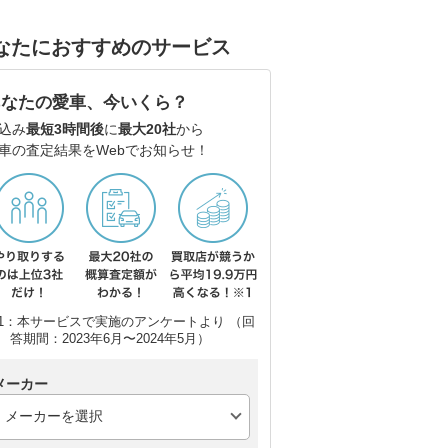
なたにおすすめのサービス
あなたの愛車、今いくら？
日産 クリッパーリオ
ダイハツ e-アトレー
込み
最短3時間後
に
最大20社
から
車の査定結果をWebでお知らせ！
1：本サービスで実施のアンケートより （回
答期間：2023年6月〜2024年5月）
メーカー