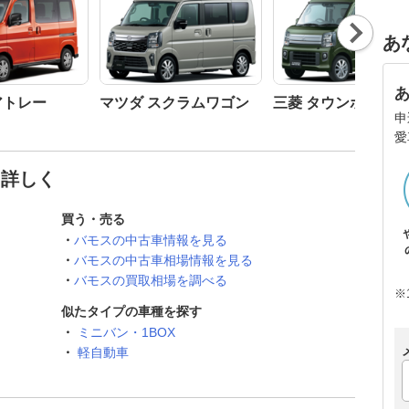
Nex
あ
t
アトレー
マツダ スクラムワゴン
三菱 タウンボックス
申
愛
と詳しく
買う・売る
バモスの中古車情報を見る
バモスの中古車相場情報を見る
バモスの買取相場を調べる
※
似たタイプの車種を探す
ミニバン・1BOX
軽自動車