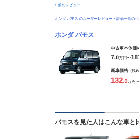
前のレビュー
ホンダ バモス のユーザーレビュー・評価一覧の
ホンダ バモス
中古車本体価
7
18
.0
万円
〜
新車価格
（税
132
.0
万円
バモスを見た人はこんな車と