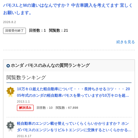
バモスLとMの違いはなんですか？ 中古車購入を考えてます 宜しく
お願いします。
2026.8.2
回答数：
1
閲覧数：
21
回答受付終了
続きを見る
ホンダ バモスのみんなの質問ランキング
閲覧数ランキング
10万キロ超えた軽自動車について・・・長持ちさせるコツ・・・ 20
05年式のホンダの軽自動車バモスを乗っていますが10万キロを超え
ました。 まあ、・・・お金があればホンダ・フィットやトヨタ・ア
2013.1.1
解決済み
回答数：
10
閲覧数：
67,898
ク...
軽自動車のエンジン載せ替えっていくらくらいかかりますか？ ホン
ダバモスのエンジンをリビルトエンジンに交換するといくらかかるで
しょうか？ ①すべてディーラーに頼んだ場合 ②自分でエンジンを買
2011.6.17