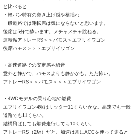
と比べると
・軽バン特有の突き上げ感や横揺れ
一般道路では運転席は気にならないと思います。
後席は5分で酔います。メチャメチャ跳ねる。
運転席アトレーRS＞＞バモス＞エブリイワゴン
後席バモス＞＞＞エブリイワゴン
・高速道路での安定感や騒音
意外と静かで、バモスよりも静かかも。ただ怖い。
アトレーRS＞＞バモス＞＞＞エブリイワゴン
・4WDモデルの乗り心地や燃費
エブリイワゴン4駆はリッター11くらいかな。高速でも一般
道路でも11くらい。
結構飛ばしても燃費走行しても10くらい。
アトレーRS（2駆）だと、加速は常にACCを使って走ると