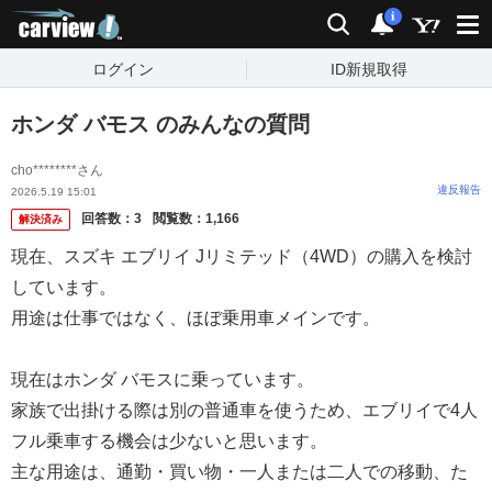
carview!
検索
通知
i
ログイン
ID新規取得
ホンダ バモス のみんなの質問
cho********さん
違反報告
2026.5.19 15:01
回答数：
3
閲覧数：
1,166
解決済み
現在、スズキ エブリイ Jリミテッド（4WD）の購入を検討
しています。
用途は仕事ではなく、ほぼ乗用車メインです。
現在はホンダ バモスに乗っています。
家族で出掛ける際は別の普通車を使うため、エブリイで4人
フル乗車する機会は少ないと思います。
主な用途は、通勤・買い物・一人または二人での移動、た