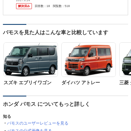
プやトラックには煽られたことがありません。 覚えていないだけで
2017.6.24
解決済み
回答数：
18
閲覧数：
518
多分...
バモスを見た人はこんな車と比較しています
スズキ エブリイワゴン
ダイハツ アトレー
三菱
ホンダ バモス についてもっと詳しく
知る
バモスのユーザーレビューを見る
バモスの公式画像を見る