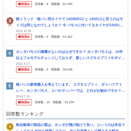
解決済み
回答数：
9
閲覧数：
62,555
って...
軽トラック・軽バン用タイヤで 145/80R12 と 145R12と言うのはサ
イズは同じなのでしょうか？ 今 バモスに付いてるタイヤが145R12 6
PR というものなんですが、145/80R1...
2011.11.26
解決済み
回答数：
6
閲覧数：
62,362
ホンダバモスの燃費がよいのはなぜですか？ ホンダバモスは、10年
以上フルモデルチェンジしておらず、新しいスズキエブリィやダイハ
ツアトレーワゴンより車重も重いのに、カタログ燃費でも優れ、e燃
2011.3.27
解決済み
回答数：
3
閲覧数：
56,636
費など...
軽バンの新車購入を考えています。 スズキエブリィ、ダイハツアト
レー、ホンダバモス、スバルサンバーでは、どれがお勧めですか？
商用ではなく、遠出は滅多にしませんが、ターボとか必要ですか？
2010.7.31
解決済み
回答数：
10
閲覧数：
52,255
回答数ランキング
軽自動車の部品の質は、ホンダが飛び抜けて良い。というのは本当で