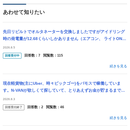
あわせて知りたい
先日リビルトでオルタネーターを交換しましたですがアイドリング
時の発電量が12.68くらいしかありません（エアコン、 ライトON）
回転数を上げると14.10くらいまで発電しますこれはオルタネータ
2026.8.5
ー...
回答数：
7
閲覧数：
115
回答受付中
続きを見る
現在軽貨物(主にUber、時々ピックゴー)をバモスで稼働していま
す。N-VANが欲しくて探していて、とりあえずお金が貯まるまでの
間(2年～3年)はこれを買おうと思ってます。 ギアシフトにタイム
2026.8.3
ラ...
回答数：
2
閲覧数：
46
回答受付終了
続きを見る