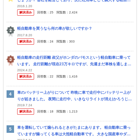
しょうか？ 会社を経営しており、次に社用車として購入する軽自動
車を検討しております。 付き合いのある自動車修理工場の方にどの
2016.1.20
解決済み
回答数：
25
閲覧数：
2,424
メーカー...
軽自動車を買うなら何の車が欲しいですか？
2017.8.20
解決済み
回答数：
24
閲覧数：
303
軽自動車の走行距離 叔父がホンダのバモスという軽自動車に乗って
います。 走行距離が現在23万キロですが、先週まだ車検を通しまし
た。 普段はオイルとエレメントの交換くらいで、車検の時にその都
2024.4.22
解決済み
回答数：
22
閲覧数：
1,416
度...
車のバッテリー上がりについて 昨晩に車で走行中にバッテリー上が
りが起きました。 夜間に走行中、いきなりライトが消え(かろうじて
点いてる状態)電力がかなり落ちました。 止まったらエンストし
2019.7.24
解決済み
回答数：
18
閲覧数：
1,213
て、...
車を運転していて煽られるときがたまにあります。 軽自動車に乗っ
ていますが煽ってくる車は大抵軽自動車です。 大きな国産車やダン