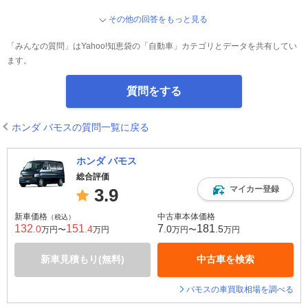
その他の回答をもっと見る
「みんなの質問」はYahoo!知恵袋の「自動車」カテゴリとデータを共有してい
ます。
質問をする
ホンダ バモスの質問一覧に戻る
ホンダ バモス
総合評価
マイカー登録
3.9
新車価格
中古車本体価格
（税込）
132
151
7
181
.0
.4
.0
.5
万円〜
万円
万円〜
万円
新車見積もり(無料)
中古車を検索
バモスの車買取相場を調べる