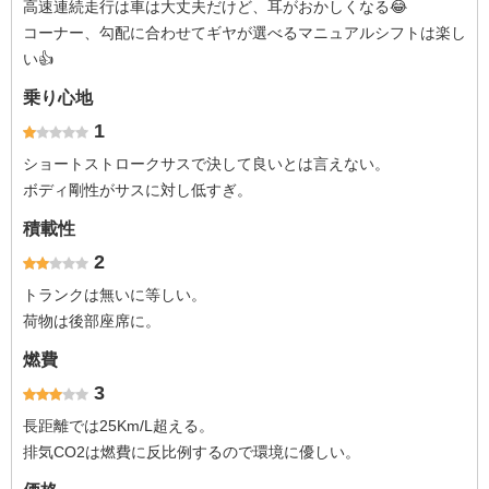
高速連続走行は車は大丈夫だけど、耳がおかしくなる😂
コーナー、勾配に合わせてギヤが選べるマニュアルシフトは楽し
い👍
乗り心地
1
ショートストロークサスで決して良いとは言えない。
ボディ剛性がサスに対し低すぎ。
積載性
2
トランクは無いに等しい。
荷物は後部座席に。
燃費
3
長距離では25Km/L超える。
排気CO2は燃費に反比例するので環境に優しい。