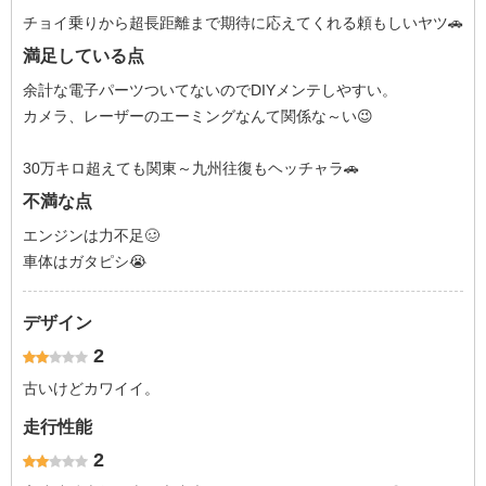
チョイ乗りから超長距離まで期待に応えてくれる頼もしいヤツ🚗
満足している点
余計な電子パーツついてないのでDIYメンテしやすい。
カメラ、レーザーのエーミングなんて関係な～い😉
30万キロ超えても関東～九州往復もヘッチャラ🚗
不満な点
エンジンは力不足🥴
車体はガタピシ😭
デザイン
2
古いけどカワイイ。
走行性能
2