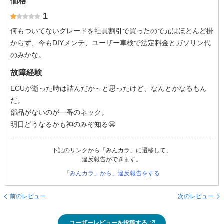
価格
1
何もついてないグレードを社員割引で買ったので元はほとんど掛
からず、今もDIYメンテ、ユーザー車検で法定料金とガソリン代
のみかな。
故障経験
ECUが逝った時は詰んだか～と思ったけど、なんとかなるもん
だ。
部品がないのが一番のネック。
明日どうなるかも神のみぞ知る😬
下記のリンクから「みんカラ」に遷移して、
違反報告ができます。
「みんカラ」から、違反報告をする
前のレビュー
次のレビュー
ユーザーレビューを投稿する