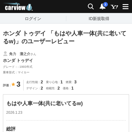
carview!
検索
通知
i
ログイン
ID新規取得
ホンダ トゥデイ 「もはや人車一体(共に老いて
るw)」のユーザーレビュー
角力 灘之介
さん
ホンダ トゥデイ
グレード：- 1993年式
乗車形式：マイカー
2
1
3
3
走行性能
乗り心地
燃費
評価
2
2
1
デザイン
積載性
価格
もはや人車一体(共に老いてるw)
2026.1.23
総評