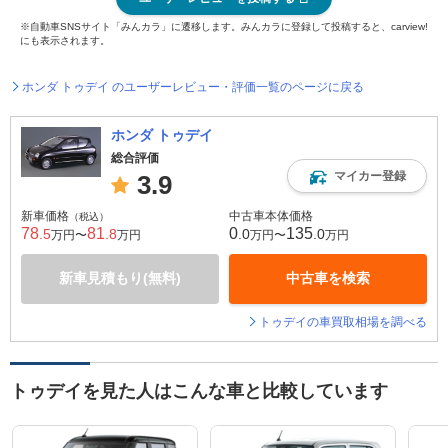
※自動車SNSサイト「みんカラ」に遷移します。みんカラに登録して投稿すると、carview!
にも表示されます。
ホンダ トゥデイ のユーザーレビュー・評価一覧のページに戻る
ホンダ トゥデイ
総合評価
マイカー登録
3.9
新車価格
中古車本体価格
（税込）
78
81
0
135
.5
.8
.0
.0
万円〜
万円
万円〜
万円
新車見積もり(無料)
中古車を検索
トゥデイの車買取相場を調べる
トゥデイを見た人はこんな車と比較しています