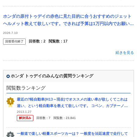
ホンダの原付トゥデイの赤色に見た目的に合うおすすめのジェット
ヘルメット教えて欲しいです。できれば予算は1万円以内でお願いし
ます！
2026.7.10
回答数：
2
閲覧数：
17
回答受付終了
続きを見る
ホンダ トゥデイのみんなの質問ランキング
閲覧数ランキング
最近の?軽自動車(H13～現在)でオススメの速い車が欲しくてこれは
速い、という軽自動車を教えて欲しいです。 コペン、カプチーノ、
ビートのようなオープンや2シーターはなしでお願いします。 昔お
2013.1.27
解決済み
回答数：
7
閲覧数：
23,841
金...
一般道で楽しい軽量スポーツカーは？ 一般度を法廷速度で走行して