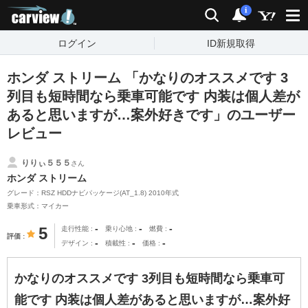
carview!
検索
通知
i
ログイン
ID新規取得
ホンダ ストリーム 「かなりのオススメです 3
列目も短時間なら乗車可能です 内装は個人差が
あると思いますが…案外好きです」のユーザー
レビュー
りりぃ５５５
さん
ホンダ ストリーム
グレード：RSZ HDDナビパッケージ(AT_1.8) 2010年式
乗車形式：マイカー
-
-
-
5
走行性能
乗り心地
燃費
評価
-
-
-
デザイン
積載性
価格
かなりのオススメです 3列目も短時間なら乗車可
能です 内装は個人差があると思いますが…案外好