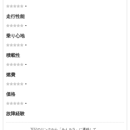
-
走行性能
-
乗り心地
-
積載性
-
燃費
-
価格
-
故障経験
下記のリンクから「みんカラ」に遷移して、