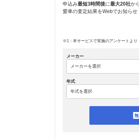
申込み
最短3時間後
に
最大20社
か
愛車の査定結果をWebでお知らせ
※1：本サービスで実施のアンケートより （
メーカー
年式