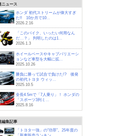
連ニュース
ホンダ 初代ストリームが偉大すぎ
た!! 10か月で10...
2026.2.16
「このバイク、いったい何用なん
だ…？」 判明したのは1...
2026.1.3
ホイールベースやキャブバリエーシ
ョンなど車型を大幅に拡...
2025.10.26
勝負に勝って試合で負けた!? 後発
の初代トヨタ ウィッ...
2025.10.5
全長4.5mで「7人乗り」！ ホンダの
「スポーツ3列ミ...
2025.8.16
連編集記事
「トヨタ一強」の“功罪”。25年度の
「新車販売ランキン...