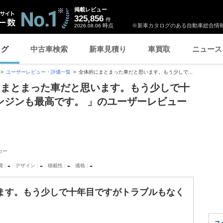
掲載レビュー
325,856
件
時点
※新車カタログのある自動車総合情報
2026.08.06
ログ
中古車検索
新車見積り
車買取
ニュース
ユーザーレビュー・評価一覧
全体的にまとまった車だと思います。もう少しで...
にまとまった車だと思います。もう少しで十
ンジンも最高です。 」のユーザーレビュー
カー
-
-
-
-
費
デザイン
積載性
価格
ます。もう少しで十年目ですがトラブルもなく