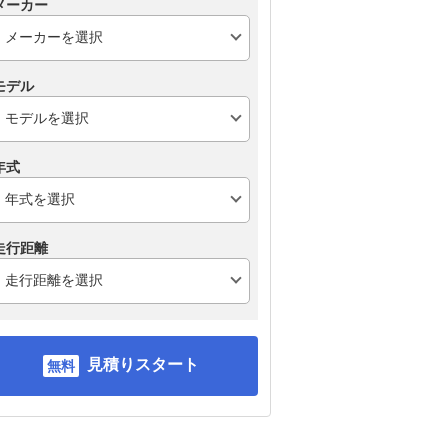
メーカー
モデル
年式
走行距離
見積りスタート