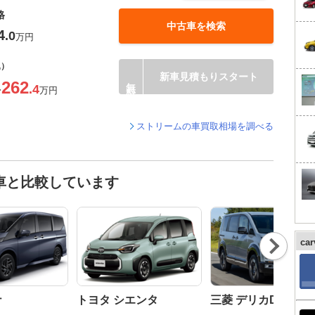
格
中古車を検索
4
.0
万円
込）
新車見積もりスタート
262
.4
〜
万円
ストリームの車買取相場を調べる
車と比較しています
Nex
ca
t
ナ
トヨタ シエンタ
三菱 デリカD:5