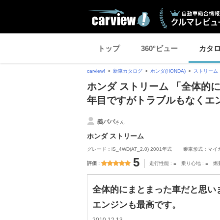
トップ
360°ビュー
カタ
carview!
新車カタログ
ホンダ(HONDA)
ストリーム
ホンダ ストリーム 「全体的
年目ですがトラブルもなくエ
義パパ
さん
ホンダ ストリーム
グレード：iS_4WD(AT_2.0) 2001年式
乗車形式：マイ
5
-
-
評価
走行性能
乗り心地
燃
全体的にまとまった車だと思い
エンジンも最高です。