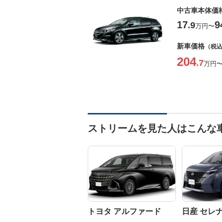
中古車本体価
17
9
.9
万円
〜
新車価格
（税
204
.7
万円
ストリームを見た人はこんな
トヨタ アルファード
日産 セレ