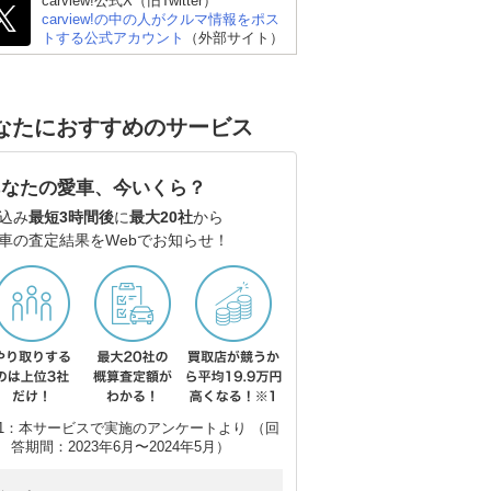
carview!公式X（旧Twitter）
carview!の中の人がクルマ情報をポス
トする公式アカウント
（外部サイト）
なたにおすすめのサービス
あなたの愛車、今いくら？
込み
最短3時間後
に
最大20社
から
車の査定結果をWebでお知らせ！
1：本サービスで実施のアンケートより （回
答期間：2023年6月〜2024年5月）