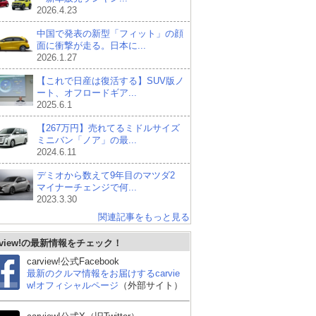
2026.4.23
中国で発表の新型「フィット」の顔
面に衝撃が走る。日本に...
2026.1.27
【これで日産は復活する】SUV版ノ
ート、オフロードギア...
2025.6.1
【267万円】売れてるミドルサイズ
ミニバン「ノア」の最...
2024.6.11
デミオから数えて9年目のマツダ2
マイナーチェンジで何...
2023.3.30
関連記事をもっと見る
rview!の最新情報をチェック！
carview!公式Facebook
最新のクルマ情報をお届けするcarvie
w!オフィシャルページ
（外部サイト）
日産 エルグランド
スズキ エブリイワゴン
ト