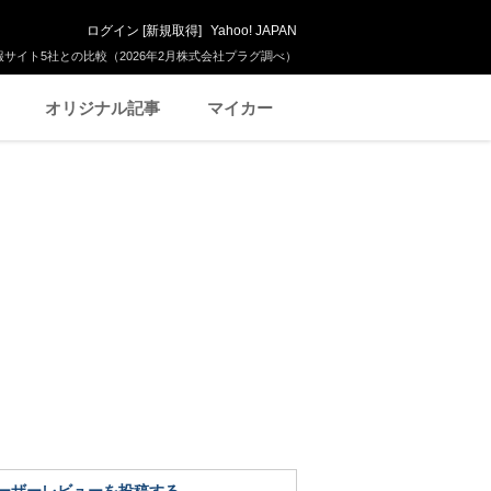
ログイン
[
新規取得
]
Yahoo! JAPAN
サイト5社との比較（2026年2月株式会社プラグ調べ）
オリジナル記事
マイカー