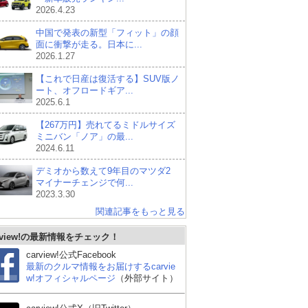
2026.4.23
中国で発表の新型「フィット」の顔
面に衝撃が走る。日本に...
2026.1.27
【これで日産は復活する】SUV版ノ
ート、オフロードギア...
2025.6.1
【267万円】売れてるミドルサイズ
ミニバン「ノア」の最...
2024.6.11
デミオから数えて9年目のマツダ2
マイナーチェンジで何...
2023.3.30
関連記事をもっと見る
rview!の最新情報をチェック！
carview!公式Facebook
最新のクルマ情報をお届けするcarvie
w!オフィシャルページ
（外部サイト）