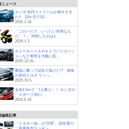
連ニュース
ホンダ 初代ストリームが偉大すぎ
た!! 10か月で10...
2026.2.16
「このバイク、いったい何用なん
だ…？」 判明したのは1...
2026.1.3
ホイールベースやキャブバリエーシ
ョンなど車型を大幅に拡...
2025.10.26
勝負に勝って試合で負けた!? 後発
の初代トヨタ ウィッ...
2025.10.5
全長4.5mで「7人乗り」！ ホンダの
「スポーツ3列ミ...
2025.8.16
連編集記事
「トヨタ一強」の“功罪”。25年度の
「新車販売ランキン...