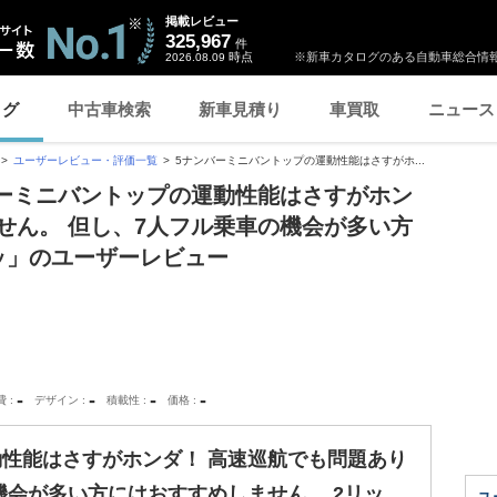
掲載レビュー
325,967
件
時点
※新車カタログのある自動車総合情報
2026.08.09
ログ
中古車検索
新車見積り
車買取
ニュース
ユーザーレビュー・評価一覧
5ナンバーミニバントップの運動性能はさすがホ...
バーミニバントップの運動性能はさすがホン
せん。 但し、7人フル乗車の機会が多い方
ッ」のユーザーレビュー
-
-
-
-
費
デザイン
積載性
価格
動性能はさすがホンダ！ 高速巡航でも問題あり
機会が多い方にはおすすめしません。 2リッ