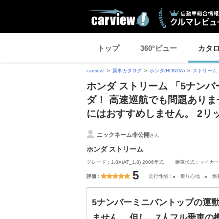
トップ
360°ビュー
カタ
carview!
新車カタログ
ホンダ(HONDA)
ストリーム
ホンダ ストリーム 「5ナン
ダ！ 高速巡航でも問題ありま
にはおすすめしません。 2リ
ニックネーム非公開
さん
ホンダ ストリーム
グレード：1.8X(AT_1.8) 2006年式
乗車形式：マイカー
5
-
-
評価
走行性能
乗り心地
燃
5ナンバーミニバントップの運
ません。 但し、7人フル乗車の