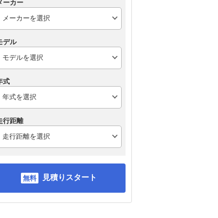
メーカー
モデル
年式
走行距離
見積りスタート