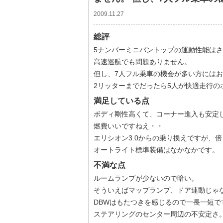
2009.11.27
総評
5ナンバーミニバントップの運動性能は
高速巡航でも問題ありません。
但し、7人フル乗車の機会が多い方には
2リッターまでだったら5人が快適走行の
満足している点
ボディ剛性高くて、コーナー進入も安定
燃費いいですねえ・・
エリシオン3.0からの乗り換えですが、
オートライト標準装備はなかなかです。
不満な点
ルームランプが少ないので暗い。
そういえばマップランプ、ドア連動じゃ
DBWはもたつきを感じるので一長一短で
ステアリングのセンター周辺の不安定さ