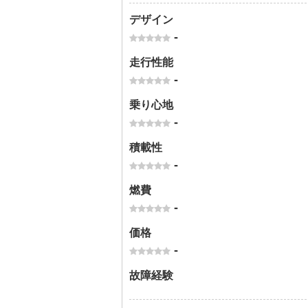
デザイン
-
走行性能
-
乗り心地
-
積載性
-
燃費
-
価格
-
故障経験