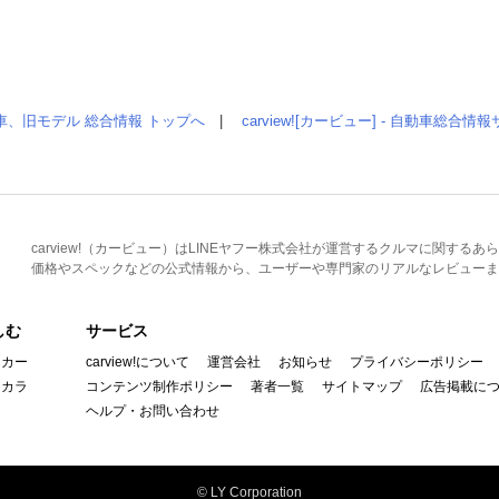
車、旧モデル 総合情報 トップへ
|
carview![カービュー] - 自動車総合
carview!（カービュー）はLINEヤフー株式会社が運営するクルマに関す
価格やスペックなどの公式情報から、ユーザーや専門家のリアルなレビューま
しむ
サービス
イカー
carview!について
運営会社
お知らせ
プライバシーポリシー
んカラ
コンテンツ制作ポリシー
著者一覧
サイトマップ
広告掲載に
ヘルプ・お問い合わせ
© LY Corporation