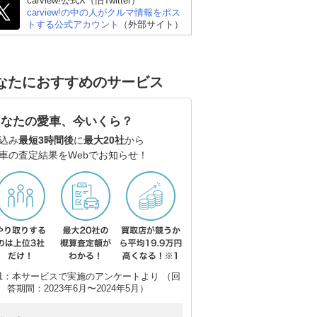
carview!公式X（旧Twitter）
carview!の中の人がクルマ情報をポス
トする公式アカウント
（外部サイト）
なたにおすすめのサービス
あなたの愛車、今いくら？
日産 エルグランド
スズキ エブリイワゴン
ト
込み
最短3時間後
に
最大20社
から
車の査定結果をWebでお知らせ！
1：本サービスで実施のアンケートより （回
答期間：2023年6月〜2024年5月）