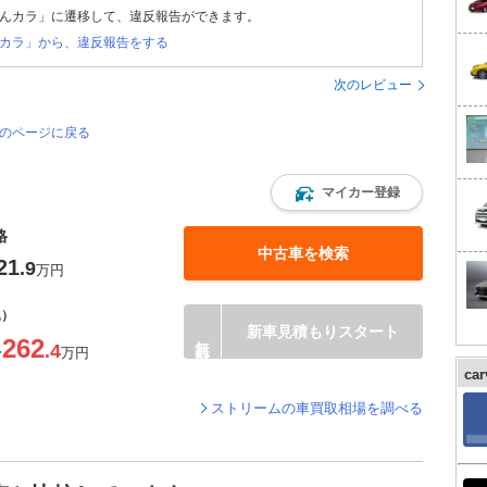
んカラ」に遷移して、違反報告ができます。
カラ」から、違反報告をする
次のレビュー
覧のページに戻る
マイカー登録
格
中古車を検索
21
.9
万円
込）
新車見積もりスタート
262
.4
〜
万円
ca
ストリームの車買取相場を調べる