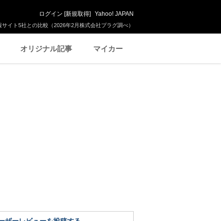
ログイン
[
新規取得
]
Yahoo! JAPAN
サイト5社との比較（2026年2月株式会社プラグ調べ）
オリジナル記事
マイカー