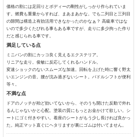
価格の割には足回りとボディーの剛性がしっかり作られていま
す。燃費も重量からすれば、まあまあかな。でも二列目と三列目
の隙間は構造上有効活用できなかったのかなぁ？ 高級車ではな
いので多少くたびれる事もある車ですが、走りに多少拘った作り
だと感じられる車です。
満足している点
ミニバンの割にカッコ良く見えるエクステリア。
リニアな走り。俊敏に反応してくれるハンドル。
変速ショックのないスムーズな加速。回転を上げた時に響く野太
いエンジンの音。腰が沈み過ぎないシート。パドルシフトが便利
等々。
不満な点
ドアのノッチが殆ど効いてないから、そのうち開けた反動で外れ
るんじゃないかと心配。塗装の質にもっとお金かけて欲しい。シ
ートにゴミ付きやすい。着座のシートがもう少し長ければ良かっ
た。純正マット直ぐにヘタリますが裏にゴムは付いてません。