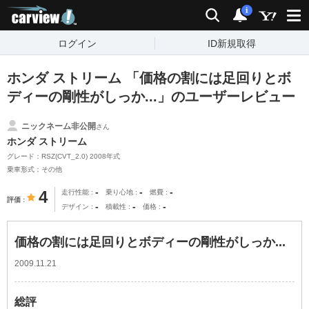
carview!
検索
通知
i
ログイン
ID新規取得
ホンダ ストリーム 「価格の割には足回りとボ
ディーの剛性がしっか...」のユーザーレビュー
ニックネーム非公開
さん
ホンダ ストリーム
グレード：RSZ(CVT_2.0) 2008年式
乗車形式：その他
-
-
-
4
走行性能
乗り心地
燃費
評価
-
-
-
デザイン
積載性
価格
価格の割には足回りとボディーの剛性がしっか...
2009.11.21
総評