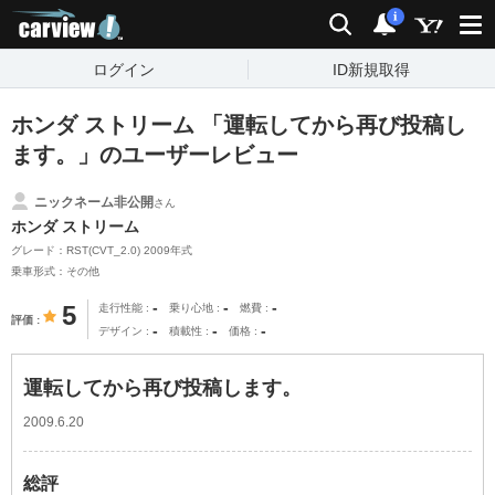
carview!
検索
通知
i
ログイン
ID新規取得
ホンダ ストリーム 「運転してから再び投稿し
ます。」のユーザーレビュー
ニックネーム非公開
さん
ホンダ ストリーム
グレード：RST(CVT_2.0) 2009年式
乗車形式：その他
-
-
-
5
走行性能
乗り心地
燃費
評価
-
-
-
デザイン
積載性
価格
運転してから再び投稿します。
2009.6.20
総評