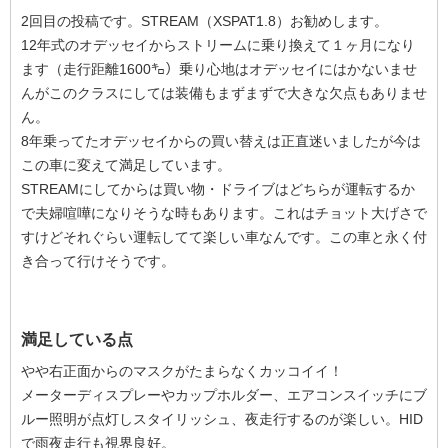
2回目の投稿です。STREAM（XSPAT1.8）お勧めします。
12年式のオデッセイからストリームに乗り換えて１ヶ月になり
ます（走行距離1600㌔）乗り心地はオデッセイにはかないませ
んがこのクラスにしては装備もまずまずで大きな欠点もありませ
ん。
8年乗ってたオデッセイからの買い替えは正直迷いましたが今は
この車に変えて満足しています。
STREAMにしてからは買い物・ドライブはどちらが運転するか
で夫婦喧嘩になりそうな時もあります。これはチョット大げさで
すけどそれぐらい運転してて楽しい車なんです。この車と永く付
き合って行けそうです。
満足している点
やや右正面からのマスクがたまらなくカッコイイ！
メーターディスプレーやカップホルダー、エアコンスイッチにブ
ルー照明が点灯しスタイリッシュ、夜走行するのが楽しい。HID
で雨夜走行も視界良好。