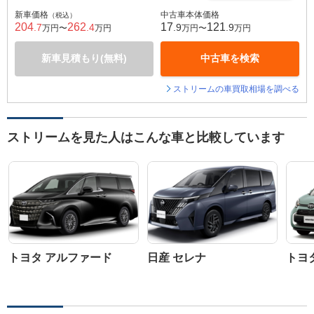
新車価格
中古車本体価格
（税込）
204
262
17
121
.7
.4
.9
.9
万円〜
万円
万円〜
万円
新車見積もり(無料)
中古車を検索
ストリームの車買取相場を調べる
ストリームを見た人はこんな車と比較しています
トヨタ アルファード
日産 セレナ
トヨ