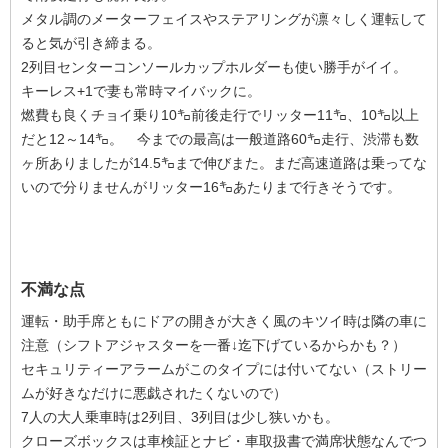
メタル調のメーターフェイスやステアリングが凛々しく運転して
ると気が引き締まる。
2列目センターコンソールカップホルダーも使い勝手がイイ。
キーレス+1で妻も常時マイバックに。
燃費も良くチョイ乗り10㌔前後走行でリッター11㌔、10㌔以上
だと12～14㌔。 今までの最高は一般道路60㌔走行、渋滞も数
ヶ所ありましたが14.5㌔まで伸びまた。まだ高速道路は乗ってな
いので分りませんがリッター16㌔あたりまで行きそうです。
不満な点
運転・助手席ともにドアの開きが大きく風のキツイ時は隣の車に
注意（シフトアジャスターを一番↓迄下げているからかも？）
セキュリティーアラームがこのタイプには付いてない（ストリー
ムが好きなだけに悪戯されたくないので）
7人の大人乗車時は2列目、3列目は少し狭いかも。
クローズボックスは車検証とナビ・車取扱書で満席状態なんでつ