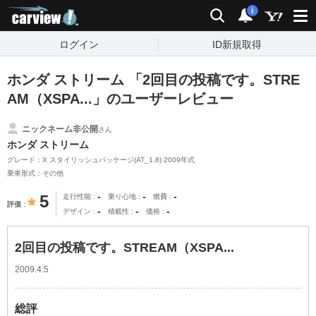
carview!
検索
通知
i
ログイン
ID新規取得
ホンダ ストリーム 「2回目の投稿です。STRE
AM（XSPA...」のユーザーレビュー
ニックネーム非公開
さん
ホンダ ストリーム
グレード：X スタイリッシュパッケージ(AT_1.8) 2009年式
乗車形式：その他
-
-
-
5
走行性能
乗り心地
燃費
評価
-
-
-
デザイン
積載性
価格
2回目の投稿です。STREAM（XSPA...
2009.4.5
総評