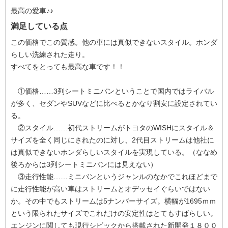
最高の愛車♪♪
満足している点
この価格でこの質感。他の車には真似できないスタイル。ホンダ
らしい洗練された走り。
すべてをとっても最高な車です！！
①価格……3列シートミニバンということで国内ではライバル
が多く、セダンやSUVなどに比べるとかなり割安に設定されてい
る。
②スタイル……初代ストリームがトヨタのWISHにスタイル＆
サイズを全く同じにされたのに対し、2代目ストリームは他社に
は真似できないホンダらしいスタイルを実現している。（ななめ
後ろからは3列シートミニバンには見えない）
③走行性能……ミニバンというジャンルのなかでこれほどまで
に走行性能が高い車はストリームとオデッセイぐらいではない
か。その中でもストリームは5ナンバーサイズ。横幅が1695ｍｍ
という限られたサイズでこれだけの安定性はとてもすばらしい。
エンジンに関しても現行シビックから搭載された新開発１８００