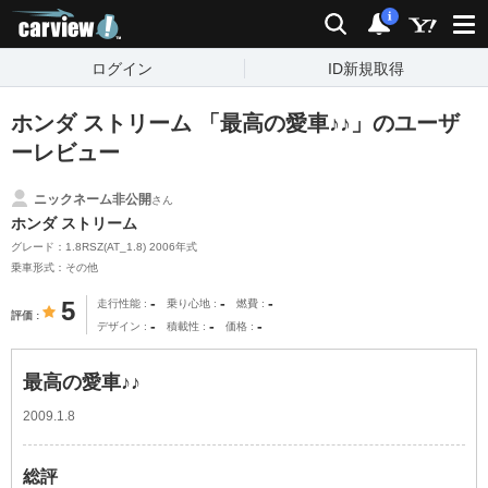
carview!
検索
通知
i
ログイン
ID新規取得
ホンダ ストリーム 「最高の愛車♪♪」のユーザ
ーレビュー
ニックネーム非公開
さん
ホンダ ストリーム
グレード：1.8RSZ(AT_1.8) 2006年式
乗車形式：その他
-
-
-
5
走行性能
乗り心地
燃費
評価
-
-
-
デザイン
積載性
価格
最高の愛車♪♪
2009.1.8
総評