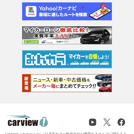
carview!（カービュー）はLINEヤフー株式会社が運営するクルマに関するあ