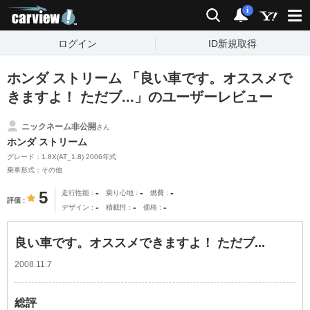
carview!
検索
通知
i
ログイン
ID新規取得
ホンダ ストリーム 「良い車です。オススメで
きますよ！ ただブ...」のユーザーレビュー
ニックネーム非公開
さん
ホンダ ストリーム
グレード：1.8X(AT_1.8) 2006年式
乗車形式：その他
-
-
-
5
走行性能
乗り心地
燃費
評価
-
-
-
デザイン
積載性
価格
良い車です。オススメできますよ！ ただブ...
2008.11.7
総評