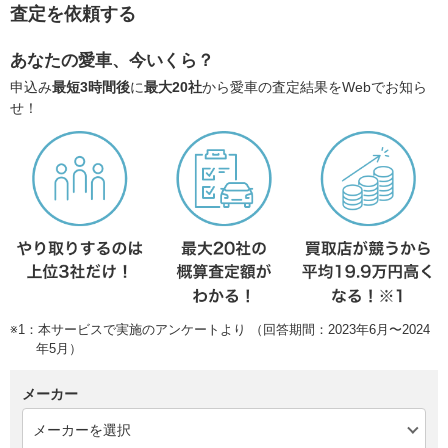
査定を依頼する
あなたの愛車、今いくら？
申込み
最短3時間後
に
最大20社
から愛車の査定結果をWebでお知ら
せ！
※1：本サービスで実施のアンケートより （回答期間：2023年6月〜2024
年5月）
メーカー