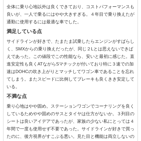
全体に乗り心地以外は良くできており、コストパフォーマンスも
良いが、一人で乗るにはやや大きすぎる。４年目で乗り換えたが
通勤に使用するには最適な車でした。
満足している点
サイドラインが好きで、たまたま試乗したらエンジンがすばらし
く、SMXからの乗り換えだったが、同じ２Lとは思えないできば
えであった。この値段でこの性能なら、安いと最初に感じた。直
進安定性も良くATながらSマチックが付いており特に３速での加
速はDOHCの吹き上がりとマッチしてワゴン車であることを忘れ
てしまう。またスピードに比例してブレーキも良くきき安定して
いる。
不満な点
乗り心地はやや固め。ステーションワゴンでコーナリングを良く
しているためやや固めのサスとタイヤは仕方がないか。３列目の
シートは良いアイデアであったが、家族の少ない私にとっては４
年間で一度も使用せず不要であった。サイドラインが好きで買っ
たのに、後方視界がすこぶる悪い。見た目と機能は両立しないの