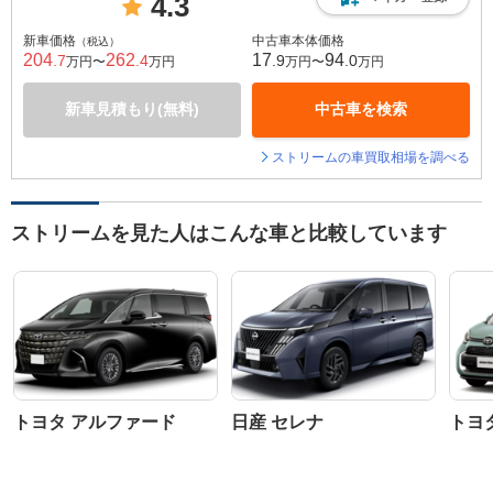
4.3
新車価格
中古車本体価格
（税込）
204
262
17
94
.7
.4
.9
.0
万円〜
万円
万円〜
万円
新車見積もり(無料)
中古車を検索
ストリームの車買取相場を調べる
ストリームを見た人はこんな車と比較しています
トヨタ アルファード
日産 セレナ
トヨ