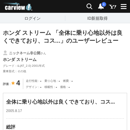
carview!
検索
通知
i
ログイン
ID新規取得
ホンダ ストリーム 「全体に乗り心地以外は良
くできており、コス...」のユーザーレビュー
ニックネーム非公開
さん
ホンダ ストリーム
グレード：iL(AT_2.0) 2001年式
乗車形式：その他
-
-
-
4
走行性能
乗り心地
燃費
評価
-
-
-
デザイン
積載性
価格
全体に乗り心地以外は良くできており、コス...
2005.8.17
総評