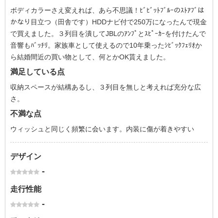
ボディカラーさえ変えれば、あら不思議！ﾋﾞﾋﾞｯﾄﾌﾞﾙｰのｽﾄｱﾌﾞは
かなり目立つ（田舎です）HDDナビ付で250万になったんで現金
で買えました。３列目を潰してJBLのｱﾝﾌﾟとｽﾋﾟｰｶｰを付けたんで
音響もﾊﾞｯﾁﾘ。家族車として使えるので10年乗ったｼﾋﾞｯｸﾌｪﾘｵか
ら結婚間近の買い物として、何とかOK貰えました。
満足している点
収納スペースが結構あるし、３列目を無しと考えれば充分な広
さ。
不満な点
ウィッシュと同じく頻繁に会います。内装に傷が着きやすい
デザイン
-
走行性能
-