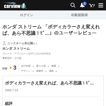
carview!
検索
通知
i
ログイン
ID新規取得
ホンダ ストリーム 「ボディカラーさえ変えれ
ば、あら不思議！ﾋﾞ...」のユーザーレビュー
ニックネーム非公開
さん
ホンダ ストリーム
グレード：アブソルート(CVT_2.0) 2005年式
乗車形式：その他
-
-
-
3
走行性能
乗り心地
燃費
評価
-
-
-
デザイン
積載性
価格
ボディカラーさえ変えれば、あら不思議！ﾋﾞ...
2005.7.14
総評