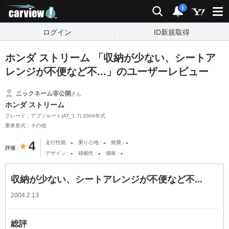
carview!
検索
通知
i
ログイン
ID新規取得
ホンダ ストリーム 「収納が少ない、シートア
レンジが不便など不...」のユーザーレビュー
ニックネーム非公開
さん
ホンダ ストリーム
グレード：アブソルート(AT_1.7) 2004年式
乗車形式：その他
-
-
-
4
走行性能
乗り心地
燃費
評価
-
-
-
デザイン
積載性
価格
収納が少ない、シートアレンジが不便など不...
2004.2.13
総評