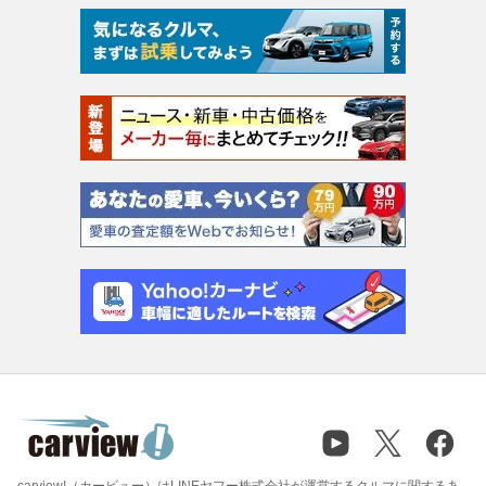
carview!（カービュー）はLINEヤフー株式会社が運営するクルマに関するあ