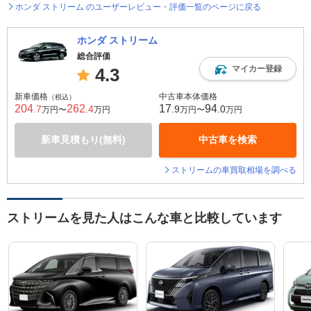
ホンダ ストリーム のユーザーレビュー・評価一覧のページに戻る
ホンダ ストリーム
総合評価
マイカー登録
4.3
新車価格
中古車本体価格
（税込）
204
262
17
94
.7
.4
.9
.0
万円〜
万円
万円〜
万円
新車見積もり(無料)
中古車を検索
ストリームの車買取相場を調べる
ストリームを見た人はこんな車と比較しています