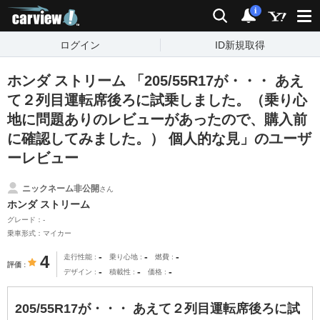
carview!
検索
通知
i
ログイン
ID新規取得
ホンダ ストリーム 「205/55R17が・・・ あえ
て２列目運転席後ろに試乗しました。（乗り心
地に問題ありのレビューがあったので、購入前
に確認してみました。） 個人的な見」のユーザ
ーレビュー
ニックネーム非公開
さん
ホンダ ストリーム
グレード：-
乗車形式：マイカー
-
-
-
4
走行性能
乗り心地
燃費
評価
-
-
-
デザイン
積載性
価格
205/55R17が・・・ あえて２列目運転席後ろに試