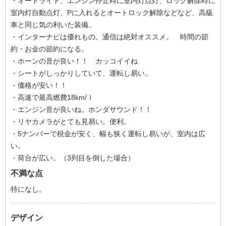
・オートライト、エンジン停止時に室内灯点灯、ロック解除時に
室内灯自動点灯、Pに入れるとオートロック解除などなど、高級
車と同じ気の利いた装備。
・インターナビは優れもの。通信は絶対オススメ。 時間の節
約・お金の節約になる。
・ホーンの音が良い！！ カッコイイね
・シートがしっかりしていて、運転し易い。
・価格が安い！！
・高速で最高燃費18km/ｌ
・エンジン音が良いね。ホンダサウンド！！
・リヤカメラがとても見易い。便利。
・5ナンバーで税金が安く、幅も狭く運転し易いが、室内は広
い。
・荷台が広い。（3列目を倒した場合）
不満な点
特になし。
デザイン