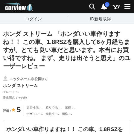
carview!
検索
通知
i
ログイン
ID新規取得
ホンダ ストリーム 「ホンダいい車作ります
ね！！ この車、1.8RSZを購入して6ヶ月経ちま
すが、とても良い車だと思います。本当にお買
い得ですね。 まず、走りは出そうと思え」のユ
ーザーレビュー
ニックネーム非公開
さん
ホンダ ストリーム
グレード：-
乗車形式：その他
-
-
-
5
走行性能
乗り心地
燃費
評価
-
-
-
デザイン
積載性
価格
ホンダいい車作りますね！！ この車、1.8RSZを