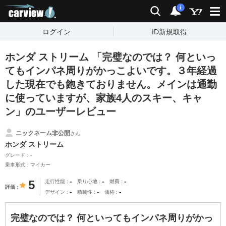
carview!
検索
通知
i
ログイン
ID新規取得
ホンダ ストリーム 「完璧なのでは？ 何といっ
てもインパネ周りがかっこよいです。３年経過
した現在でも飽きておりません。メインは通勤
に使っていますが、家族4人のスキー、キャ
ン」のユーザーレビュー
ニックネーム非公開
さん
ホンダ ストリーム
グレード：-
乗車形式：マイカー
-
-
-
5
走行性能
乗り心地
燃費
評価
-
-
-
デザイン
積載性
価格
完璧なのでは？ 何といってもインパネ周りがかっ