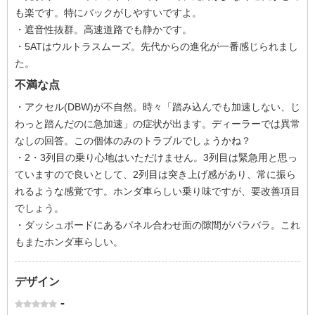
も楽です。特にバックがしやすいですよ。
・遮音性抜群。高速道路でも静かです。
・5ATはウルトラスムーズ。先代からの進化が一番感じられまし
た。
不満な点
・アクセル(DBW)が不自然。時々「踏み込んでも加速しない、じ
わっと踏んだのに急加速」の症状が出ます。ディーラーでは異常
なしの回答。この個体のみのトラブルでしょうかね？
・2・3列目の乗り心地はいただけません。3列目は緊急用と思っ
ていますので良いとして、2列目は突き上げ感があり、常に振ら
れるような感覚です。ホンダ車らしい乗り味ですが、要改善項目
でしょう。
・ダッシュボードにあるパネル合わせ面の隙間がバラバラ。これ
もまたホンダ車らしい。
デザイン
-