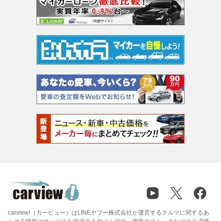
carview!（カービュー）はLINEヤフー株式会社が運営するクルマに関するあ