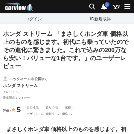
carview!
検索
通知
i
ログイン
ID新規取得
ホンダ ストリーム 「まさしくホンダ車 価格以
上のものを感じます。初代にも乗っていたので
その進化に驚きました。これで込みの200万な
ら安い！バリューな1台です。」のユーザーレ
ビュー
ニックネーム非公開
さん
ホンダ ストリーム
グレード：-
乗車形式：マイカー
-
-
-
5
走行性能
乗り心地
燃費
評価
-
-
-
デザイン
積載性
価格
まさしくホンダ車 価格以上のものを感じます。初