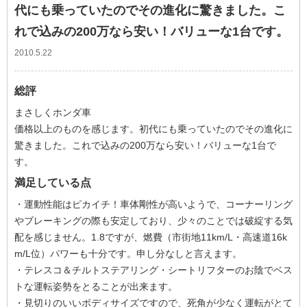
代にも乗っていたのでその進化に驚きました。こ
れで込みの200万なら安い！バリューな1台です。
2010.5.22
総評
まさしくホンダ車
価格以上のものを感じます。初代にも乗っていたのでその進化に
驚きました。これで込みの200万なら安い！バリューな1台で
す。
満足している点
・運動性能はピカイチ！車体剛性が高いようで、コーナーリング
やブレーキングの際も安定しており、少々のことでは破綻する気
配を感じません。1.8ですが、燃費（市街地11km/L・高速道16k
m/L位）パワーも十分です。申し分なしと言えます。
・テレスコ＆チルトステアリング・シートリフターのお陰でベス
トな運転姿勢をとることが出来ます。
・見切りのいいボディサイズですので、死角が少なく運転がとて