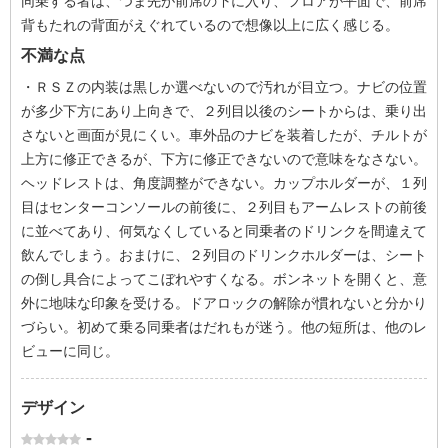
同乗する者は、つま先が前席の下に入り、フロアが平面で、前席
背もたれの背面がえぐれているので想像以上に広く感じる。
不満な点
・ＲＳＺの内装は黒しか選べないので汚れが目立つ。ナビの位置
が多少下方にあり上向きで、２列目以後のシートからは、乗り出
さないと画面が見にくい。車外品のナビを装着したが、チルトが
上方に修正できるが、下方に修正できないので意味をなさない。
ヘッドレストは、角度調整ができない。カップホルダーが、１列
目はセンターコンソールの前後に、２列目もアームレストの前後
に並べてあり、何気なくしていると同乗者のドリンクを間違えて
飲んでしまう。おまけに、２列目のドリンクホルダーは、シート
の倒し具合によってこぼれやすくなる。ボンネットを開くと、意
外に地味な印象を受ける。ドアロックの解除が慣れないと分かり
づらい。初めて乗る同乗者はだれもが迷う。他の短所は、他のレ
ビューに同じ。
デザイン
-