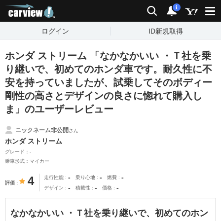
carview!
検索
通知
i
ログイン
ID新規取得
ホンダ ストリーム 「なかなかいい ・Ｔ社を乗
り継いで、初めてのホンダ車です。耐久性に不
安を持っていましたが、試乗してそのボディー
剛性の高さとデザインの良さに惚れて購入し
ま」のユーザーレビュー
ニックネーム非公開
さん
ホンダ ストリーム
グレード：-
乗車形式：マイカー
-
-
-
4
走行性能
乗り心地
燃費
評価
-
-
-
デザイン
積載性
価格
なかなかいい ・Ｔ社を乗り継いで、初めてのホン