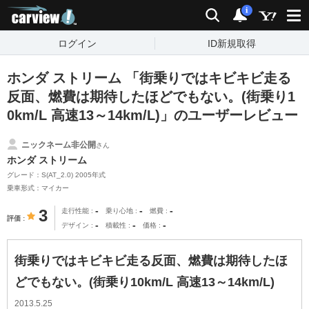
carview!
検索
通知
i
ログイン
ID新規取得
ホンダ ストリーム 「街乗りではキビキビ走る
反面、燃費は期待したほどでもない。(街乗り1
0km/L 高速13～14km/L)」のユーザーレビュー
ニックネーム非公開
さん
ホンダ ストリーム
グレード：S(AT_2.0) 2005年式
乗車形式：マイカー
-
-
-
3
走行性能
乗り心地
燃費
評価
-
-
-
デザイン
積載性
価格
街乗りではキビキビ走る反面、燃費は期待したほ
どでもない。(街乗り10km/L 高速13～14km/L)
2013.5.25