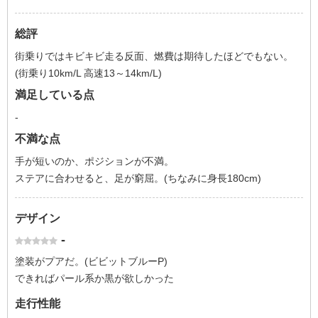
総評
街乗りではキビキビ走る反面、燃費は期待したほどでもない。
(街乗り10km/L 高速13～14km/L)
満足している点
-
不満な点
手が短いのか、ポジションが不満。
ステアに合わせると、足が窮屈。(ちなみに身長180cm)
デザイン
-
塗装がプアだ。(ビビットブルーP)
できればパール系か黒が欲しかった
走行性能