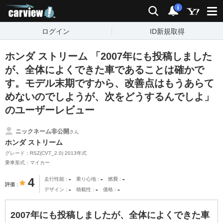
carview!
検索
通知
i
ログイン
ID新規取得
ホンダ ストリーム 「2007年にも投稿しました
が、全体によくできた車であることは確かで
す。モデル末期ですから、改善点はもうあらて
めないのでしようが、次をどうするんでしよ」
のユーザーレビュー
ニックネーム非公開
さん
ホンダ ストリーム
グレード：RSZ(CVT_2.0) 2013年式
乗車形式：マイカー
-
-
-
4
走行性能
乗り心地
燃費
評価
-
-
-
デザイン
積載性
価格
2007年にも投稿しましたが、全体によくできた車