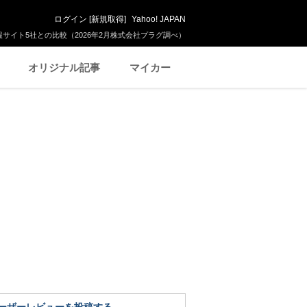
ログイン
[
新規取得
]
Yahoo! JAPAN
サイト5社との比較（2026年2月株式会社プラグ調べ）
オリジナル記事
マイカー