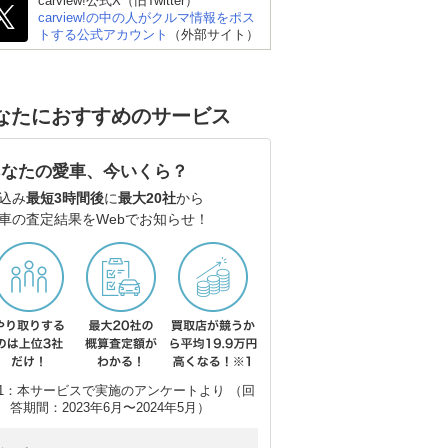
carview!公式X（旧Twitter）
carview!の中の人がクルマ情報をポス
トする公式アカウント
（外部サイト）
なたにおすすめのサービス
あなたの愛車、今いくら？
込み
最短3時間後
に
最大20社
から
車の査定結果をWebでお知らせ！
1：本サービスで実施のアンケートより （回
答期間：2023年6月〜2024年5月）