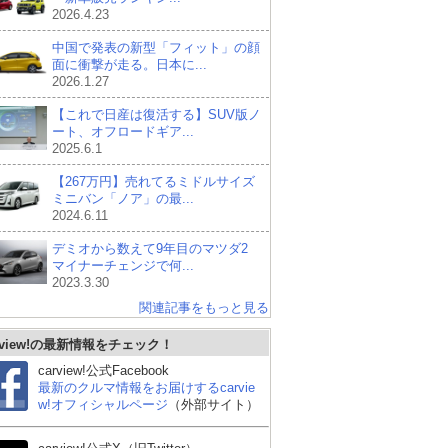
2026.4.23
中国で発表の新型「フィット」の顔
面に衝撃が走る。日本に...
2026.1.27
【これで日産は復活する】SUV版ノ
ート、オフロードギア...
2025.6.1
【267万円】売れてるミドルサイズ
ミニバン「ノア」の最...
2024.6.11
デミオから数えて9年目のマツダ2
マイナーチェンジで何...
2023.3.30
関連記事をもっと見る
rview!の最新情報をチェック！
carview!公式Facebook
最新のクルマ情報をお届けするcarvie
w!オフィシャルページ
（外部サイト）
日産 エルグランド
スズキ エブリイワゴン
ト