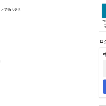
ユ
倒すと荷物も乗る
※
ロ
る