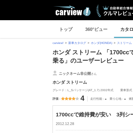
トップ
360°ビュー
カタ
carview!
新車カタログ
ホンダ(HONDA)
ストリーム
ホンダ ストリーム 「1700
乗る」のユーザーレビュー
ニックネーム非公開
さん
ホンダ ストリーム
グレード：L_Sパッケージ(AT_1.7) 2002年式
乗車形式
4
-
-
評価
走行性能
乗り心地
燃
1700ccで維持費が安い 3列
2012.12.28