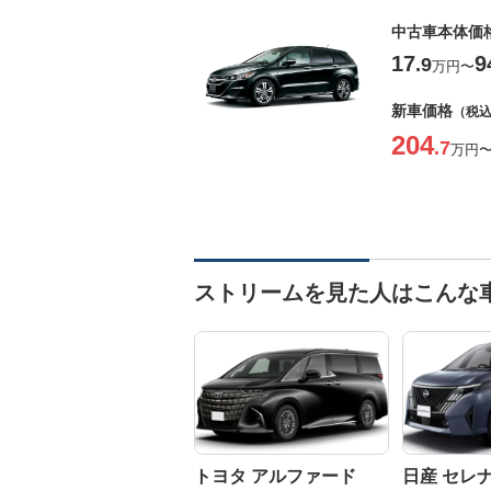
中古車本体価
17
9
.9
万円
〜
新車価格
（税
204
.7
万円
ストリームを見た人はこんな
トヨタ アルファード
日産 セレ