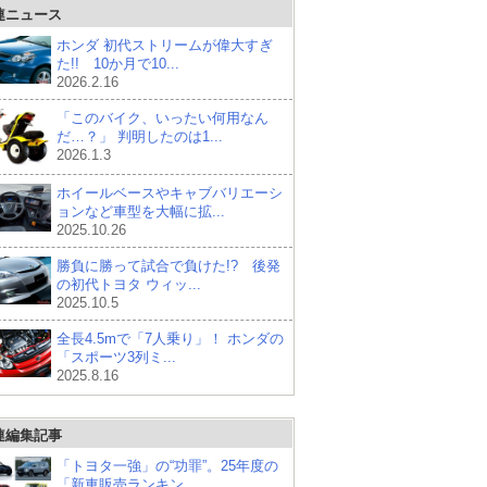
連ニュース
ホンダ 初代ストリームが偉大すぎ
た!! 10か月で10...
2026.2.16
「このバイク、いったい何用なん
だ…？」 判明したのは1...
2026.1.3
ホイールベースやキャブバリエーシ
ョンなど車型を大幅に拡...
2025.10.26
勝負に勝って試合で負けた!? 後発
の初代トヨタ ウィッ...
2025.10.5
全長4.5mで「7人乗り」！ ホンダの
「スポーツ3列ミ...
2025.8.16
連編集記事
「トヨタ一強」の“功罪”。25年度の
「新車販売ランキン...