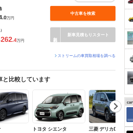
格
中古車を検索
4
.0
万円
込）
新車見積もりスタート
262
.4
〜
万円
ストリームの車買取相場を調べる
車と比較しています
ca
Nex
t
ナ
トヨタ シエンタ
三菱 デリカD:5