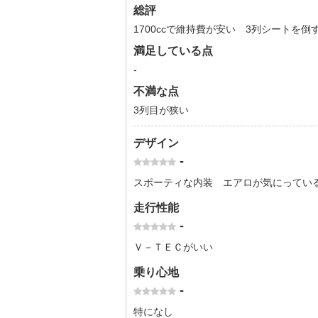
総評
1700ccで維持費が安い 3列シートを
満足している点
-
不満な点
3列目が狭い
デザイン
-
スポーティな内装 エアロが気にってい
走行性能
-
Ｖ－ＴＥＣがいい
乗り心地
-
特になし