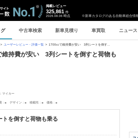
掲載レビュー
325,861
件
時点
※新車カタログのある自動車総合情報
2026.08.06
ログ
中古車検索
新車見積り
車買取
ニュース
ユーザーレビュー・評価一覧
1700ccで維持費が安い 3列シートを倒す...
ccで維持費が安い 3列シートを倒すと荷物も
：マイカー
-
-
-
-
費
デザイン
積載性
価格
シートを倒すと荷物も乗る