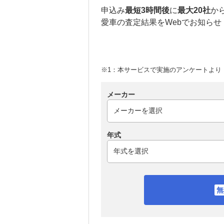
申込み
最短3時間後
に
最大20社
か
愛車の査定結果をWebでお知らせ
※1：本サービスで実施のアンケートより （
メーカー
年式