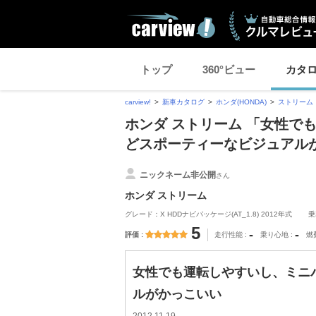
トップ
360°ビュー
カタ
carview!
新車カタログ
ホンダ(HONDA)
ストリーム
ホンダ ストリーム 「女性で
どスポーティーなビジュアル
ニックネーム非公開
さん
ホンダ ストリーム
グレード：X HDDナビパッケージ(AT_1.8) 2012年式
乗
5
-
-
評価
走行性能
乗り心地
燃
女性でも運転しやすいし、ミニ
ルがかっこいい