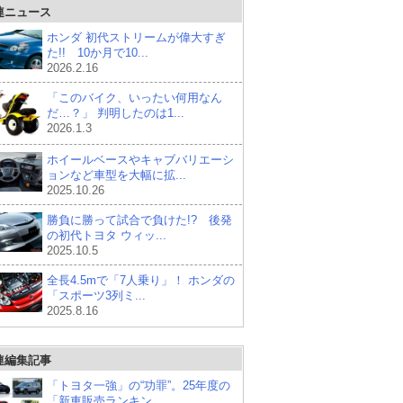
連ニュース
ホンダ 初代ストリームが偉大すぎ
た!! 10か月で10...
2026.2.16
「このバイク、いったい何用なん
だ…？」 判明したのは1...
2026.1.3
ホイールベースやキャブバリエーシ
ョンなど車型を大幅に拡...
2025.10.26
勝負に勝って試合で負けた!? 後発
の初代トヨタ ウィッ...
2025.10.5
全長4.5mで「7人乗り」！ ホンダの
「スポーツ3列ミ...
2025.8.16
連編集記事
「トヨタ一強」の“功罪”。25年度の
「新車販売ランキン...