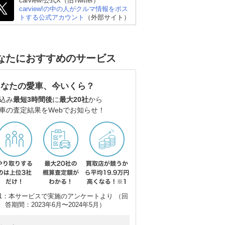
carview!公式X（旧Twitter）
carview!の中の人がクルマ情報をポス
トする公式アカウント
（外部サイト）
日産 エルグランド
スズキ エブリイワゴン
ト
なたにおすすめのサービス
あなたの愛車、今いくら？
込み
最短3時間後
に
最大20社
から
車の査定結果をWebでお知らせ！
1：本サービスで実施のアンケートより （回
答期間：2023年6月〜2024年5月）