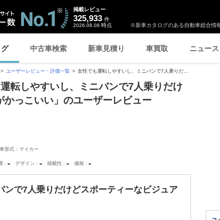
掲載レビュー
325,933
件
時点
※新車カタログのある自動車総合情報
2026.08.08
ログ
中古車検索
新車見積り
車買取
ニュース
ユーザーレビュー・評価一覧
女性でも運転しやすいし、ミニバンで7人乗りだ...
も運転しやすいし、ミニバンで7人乗りだけ
がかっこいい」のユーザーレビュー
車形式：マイカー
-
-
-
-
費
デザイン
積載性
価格
バンで7人乗りだけどスポーティーなビジュア