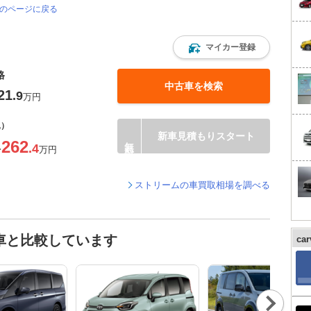
覧のページに戻る
マイカー登録
格
中古車を検索
21
.9
万円
込）
新車見積もりスタート
262
.4
〜
万円
ストリームの車買取相場を調べる
車と比較しています
ca
Nex
t