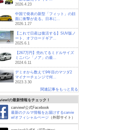
2026.4.23
中国で発表の新型「フィット」の顔
面に衝撃が走る。日本に...
2026.1.27
【これで日産は復活する】SUV版ノ
ート、オフロードギア...
2025.6.1
【267万円】売れてるミドルサイズ
ミニバン「ノア」の最...
2024.6.11
デミオから数えて9年目のマツダ2
マイナーチェンジで何...
2023.3.30
関連記事をもっと見る
rview!の最新情報をチェック！
carview!公式Facebook
最新のクルマ情報をお届けするcarvie
w!オフィシャルページ
（外部サイト）