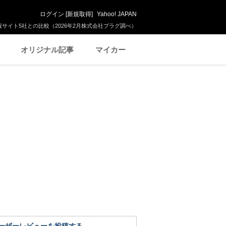
ログイン
[
新規取得
]
Yahoo! JAPAN
サイト5社との比較（2026年2月株式会社プラグ調べ）
オリジナル記事
マイカー