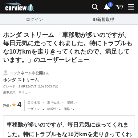
carview!
検索
通知
i
ログイン
ID新規取得
ホンダ ストリーム 「車移動が多いのですが、
毎日元気に走ってくれました。特にトラブルも
な10万kmを走りきってくれたので、満足して
います。」のユーザーレビュー
ニックネーム非公開
さん
ホンダ ストリーム
グレード：2.0RSZ(CVT_2.0) 2003年式
乗車形式：マイカー
-
-
-
4
走行性能
乗り心地
燃費
評価
-
-
-
デザイン
積載性
価格
車移動が多いのですが、毎日元気に走ってくれま
した。特にトラブルもな10万kmを走りきってくれ