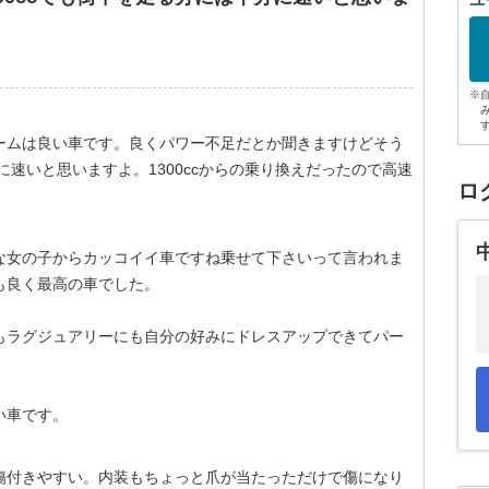
ユ
※
ームは良い車です。良くパワー不足だとか聞きますけどそう
分に速いと思いますよ。1300ccからの乗り換えだったので高速
ロ
な女の子からカッコイイ車ですね乗せて下さいって言われま
も良く最高の車でした。
もラグジュアリーにも自分の好みにドレスアップできてパー
。
い車です。
傷付きやすい。内装もちょっと爪が当たっただけで傷になり