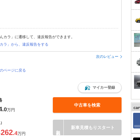
んカラ」に遷移して、違反報告ができます。
カラ」から、違反報告をする
次のレビュー
覧のページに戻る
マイカー登録
格
中古車を検索
ca
4
.0
万円
込）
新車見積もりスタート
262
.4
〜
万円