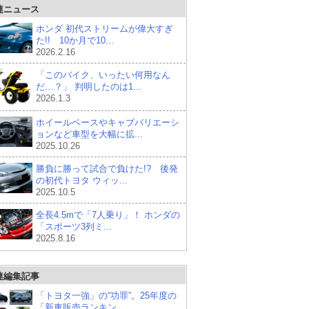
連ニュース
ホンダ 初代ストリームが偉大すぎ
た!! 10か月で10...
2026.2.16
「このバイク、いったい何用なん
だ…？」 判明したのは1...
2026.1.3
ホイールベースやキャブバリエーシ
ョンなど車型を大幅に拡...
2025.10.26
勝負に勝って試合で負けた!? 後発
の初代トヨタ ウィッ...
2025.10.5
全長4.5mで「7人乗り」！ ホンダの
「スポーツ3列ミ...
2025.8.16
連編集記事
「トヨタ一強」の“功罪”。25年度の
「新車販売ランキン...