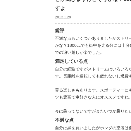
すよ
2012.1.29
総評
不満な点もいくつかありましたがストリ
かな？1800ccでも街中を走る分には十
での追い越しが楽でした。
満足している点
自分の経験ですがストリームはいろいろ
す。長距離を運転しても疲れないし燃費
弄る楽しさもあります。スポーティーに
ツも豊富で車好きな人にオススメですね
今は乗ってないですがまたいつか乗りた
不満な点
自分は黒を買いましたがホンダの塗装は