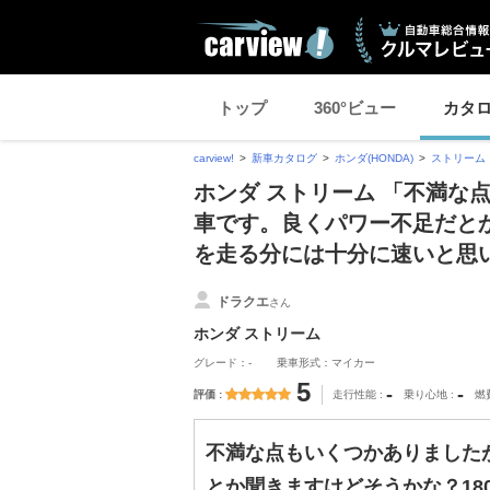
トップ
360°ビュー
カタ
carview!
新車カタログ
ホンダ(HONDA)
ストリーム
ホンダ ストリーム 「不満な
車です。良くパワー不足だとか
を走る分には十分に速いと思
ドラクエ
さん
ホンダ ストリーム
グレード：-
乗車形式：マイカー
5
-
-
評価
走行性能
乗り心地
燃
不満な点もいくつかありました
とか聞きますけどそうかな？18