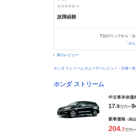
-
故障経験
下記のリンクから「み
「みん
前のレビュー
ホンダ ストリーム のユーザーレビュー・評価一
ホンダ ストリーム
中古車本体価
17
9
.9
万円
〜
新車価格
（税
204
.7
万円