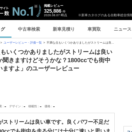
掲載レビュー
325,886
件
時点
※新車カタログのある自動車総合情報
2026.08.07
ログ
中古車検索
新車見積り
車買取
ニュース
ユーザーレビュー・評価一覧
不満な点もいくつかありましたがストリームは良...
点もいくつかありましたがストリームは良い
聞きますけどそうかな？1800ccでも街中
いますよ」のユーザーレビュー
-
-
-
-
費
デザイン
積載性
価格
がストリームは良い車です。良くパワー不足だ
00ccでも街中を走る分には十分に速いと思いま