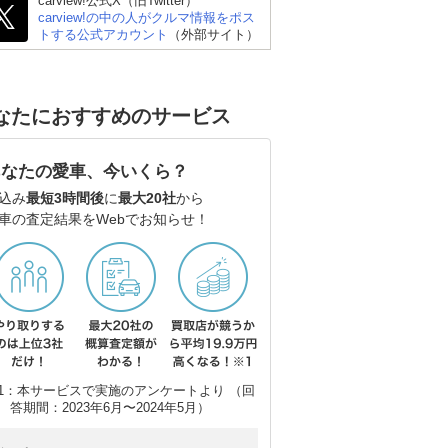
carview!公式X（旧Twitter）
carview!の中の人がクルマ情報をポス
トする公式アカウント
（外部サイト）
なたにおすすめのサービス
あなたの愛車、今いくら？
込み
最短3時間後
に
最大20社
から
車の査定結果をWebでお知らせ！
日産 エルグランド
スズキ エブリイワゴン
ト
1：本サービスで実施のアンケートより （回
答期間：2023年6月〜2024年5月）