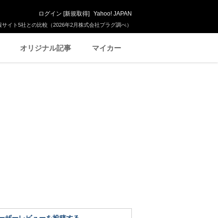
ログイン
[
新規取得
]
Yahoo! JAPAN
サイト5社との比較（2026年2月株式会社プラグ調べ）
オリジナル記事
マイカー