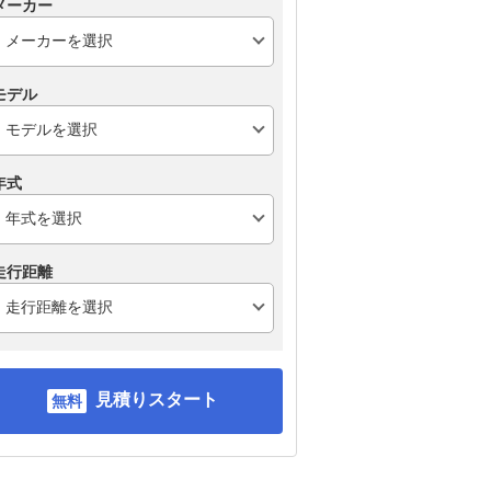
メーカー
モデル
年式
走行距離
見積りスタート