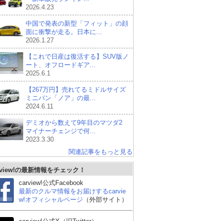
2026.4.23
中国で発表の新型「フィット」の顔
面に衝撃が走る。日本に...
2026.1.27
【これで日産は復活する】SUV版ノ
ート、オフロードギア...
2025.6.1
【267万円】売れてるミドルサイズ
ミニバン「ノア」の最...
2024.6.11
デミオから数えて9年目のマツダ2
マイナーチェンジで何...
2023.3.30
関連記事をもっと見る
rview!の最新情報をチェック！
carview!公式Facebook
最新のクルマ情報をお届けするcarvie
w!オフィシャルページ
（外部サイト）