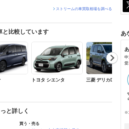
ストリームの車買取相場を調べる
車と比較しています
あ
Nex
申
t
愛
ナ
トヨタ シエンタ
三菱 デリカD:5
もっと詳しく
※
買う・売る