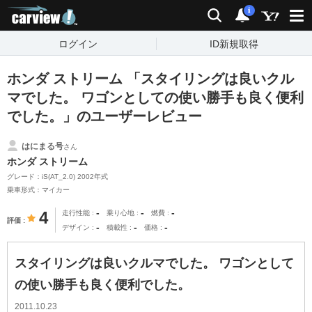
carview!
検索
通知
i
ログイン
ID新規取得
ホンダ ストリーム 「スタイリングは良いクル
マでした。 ワゴンとしての使い勝手も良く便利
でした。」のユーザーレビュー
はにまる号
さん
ホンダ ストリーム
グレード：iS(AT_2.0) 2002年式
乗車形式：マイカー
-
-
-
4
走行性能
乗り心地
燃費
評価
-
-
-
デザイン
積載性
価格
スタイリングは良いクルマでした。 ワゴンとして
の使い勝手も良く便利でした。
2011.10.23