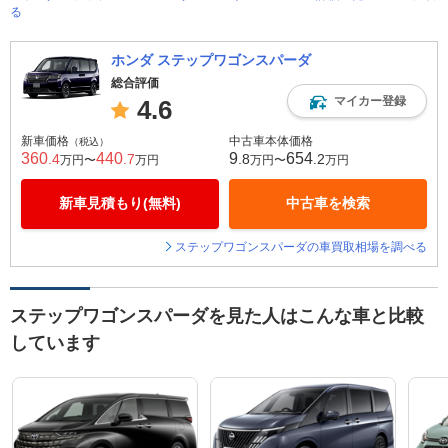
る
ホンダ ステップワゴンスパーダ
総合評価
マイカー登録
4.6
新車価格
中古車本体価格
（税込）
360
440
9
654
.4
.7
.8
.2
万円〜
万円
万円〜
万円
新車見積もり(無料)
中古車を検索
ステップワゴンスパーダの車買取相場を調べる
ステップワゴンスパーダを見た人はこんな車と比較
しています