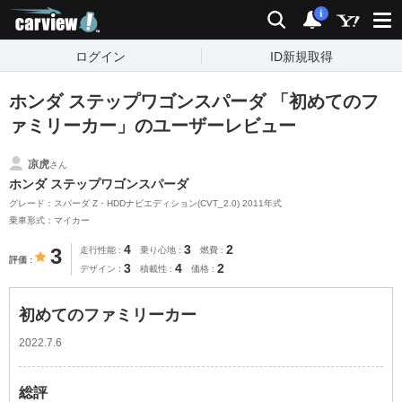
carview!
検索
通知
i
ログイン
ID新規取得
ホンダ ステップワゴンスパーダ 「初めてのフ
ァミリーカー」のユーザーレビュー
凉虎
さん
ホンダ ステップワゴンスパーダ
グレード：スパーダ Z・HDDナビエディション(CVT_2.0) 2011年式
乗車形式：マイカー
4
3
2
3
走行性能
乗り心地
燃費
評価
3
4
2
デザイン
積載性
価格
初めてのファミリーカー
2022.7.6
総評