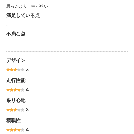
思ったより、中が狭い
満足している点
-
不満な点
-
デザイン
3
走行性能
4
乗り心地
3
積載性
4