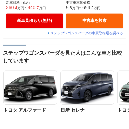
新車価格
中古車本体価格
（税込）
360
440
9
654
.4
.7
.8
.2
万円〜
万円
万円〜
万円
新車見積もり(無料)
中古車を検索
ステップワゴンスパーダの車買取相場を調べる
ステップワゴンスパーダを見た人はこんな車と比較
しています
トヨタ アルファード
日産 セレナ
トヨ