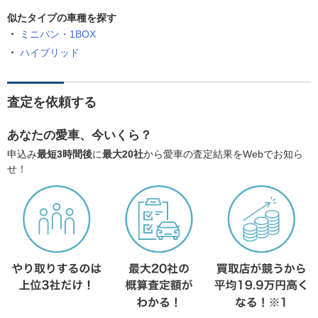
似たタイプの車種を探す
ミニバン・1BOX
ハイブリッド
査定を依頼する
あなたの愛車、今いくら？
申込み
最短3時間後
に
最大20社
から愛車の査定結果をWebでお知ら
せ！