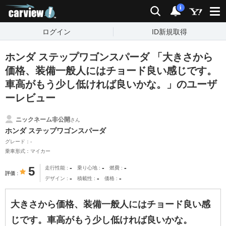
carview!
検索
通知
i
ログイン
ID新規取得
ホンダ ステップワゴンスパーダ 「大きさから
価格、装備一般人にはチョード良い感じです。
車高がもう少し低ければ良いかな。」のユーザ
ーレビュー
ニックネーム非公開
さん
ホンダ ステップワゴンスパーダ
グレード：-
乗車形式：マイカー
-
-
-
5
走行性能
乗り心地
燃費
評価
-
-
-
デザイン
積載性
価格
大きさから価格、装備一般人にはチョード良い感
じです。車高がもう少し低ければ良いかな。