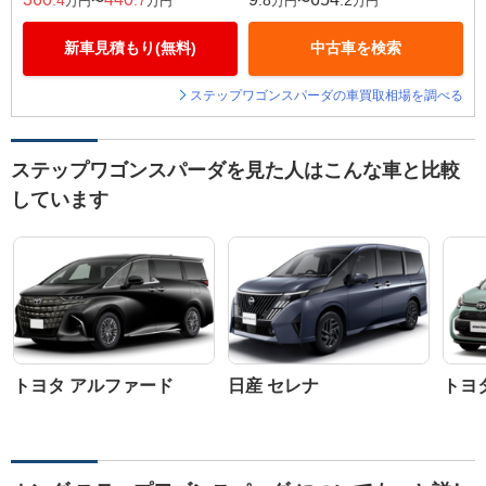
.4
.7
.8
.2
万円〜
万円
万円〜
万円
新車見積もり(無料)
中古車を検索
ステップワゴンスパーダの車買取相場を調べる
ステップワゴンスパーダを見た人はこんな車と比較
しています
トヨタ アルファード
日産 セレナ
トヨ