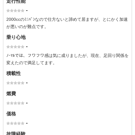
走行性能
-
2000ccのﾐﾆﾊﾞﾝなので仕方ないと諦めて居ますが、とにかく加速
が悪いのが難点です。
乗り心地
-
ﾉｰﾏﾙでは、フワフワ感は気に成りましたが、現在、足回り関係を
変えたので満足してます。
積載性
-
燃費
-
価格
-
故障経験