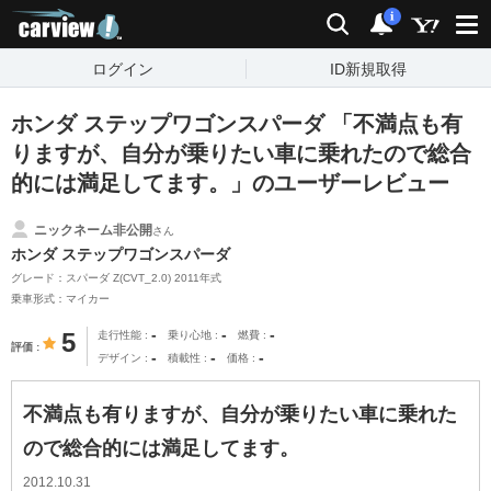
carview!
検索
通知
i
ログイン
ID新規取得
ホンダ ステップワゴンスパーダ 「不満点も有
りますが、自分が乗りたい車に乗れたので総合
的には満足してます。」のユーザーレビュー
ニックネーム非公開
さん
ホンダ ステップワゴンスパーダ
グレード：スパーダ Z(CVT_2.0) 2011年式
乗車形式：マイカー
-
-
-
5
走行性能
乗り心地
燃費
評価
-
-
-
デザイン
積載性
価格
不満点も有りますが、自分が乗りたい車に乗れた
ので総合的には満足してます。
2012.10.31