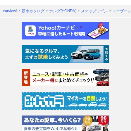
carview!
新車カタログ
ホンダ(HONDA)
ステップワゴン
ユーザー