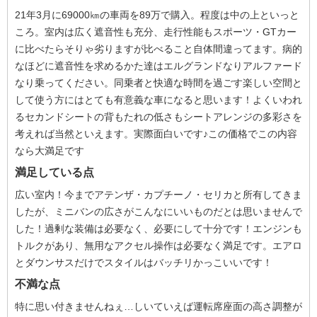
21年3月に69000㎞の車両を89万で購入。程度は中の上といっと
ころ。室内は広く遮音性も充分、走行性能もスポーツ・GTカー
に比べたらそりゃ劣りますが比べること自体間違ってます。病的
なほどに遮音性を求めるかた達はエルグランドなりアルファード
なり乗ってください。同乗者と快適な時間を過ごす楽しい空間と
して使う方にはとても有意義な車になると思います！よくいわれ
るセカンドシートの背もたれの低さもシートアレンジの多彩さを
考えれば当然といえます。実際面白いです♪この価格でこの内容
なら大満足です
満足している点
広い室内！今までアテンザ・カプチーノ・セリカと所有してきま
したが、ミニバンの広さがこんなにいいものだとは思いませんで
した！過剰な装備は必要なく、必要にして十分です！エンジンも
トルクがあり、無用なアクセル操作は必要なく満足です。エアロ
とダウンサスだけでスタイルはバッチリかっこいいです！
不満な点
特に思い付きませんねぇ…しいていえば運転席座面の高さ調整が