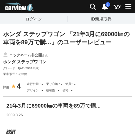
carview!
検索
通知
i
ログイン
ID新規取得
ホンダ ステップワゴン 「21年3月に69000㎞の
車両を89万で購...」のユーザーレビュー
ニックネーム非公開
さん
ホンダ ステップワゴン
グレード：I(AT) 2001年式
乗車形式：その他
-
-
-
4
走行性能
乗り心地
燃費
評価
-
-
-
デザイン
積載性
価格
21年3月に69000㎞の車両を89万で購...
2009.3.26
総評