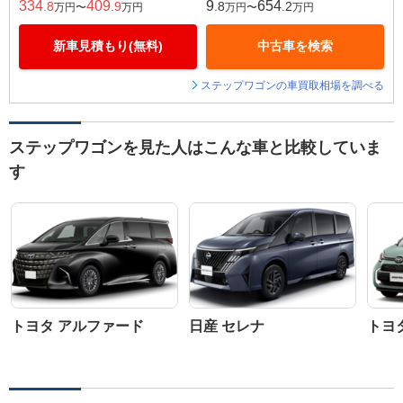
334
409
9
654
.8
.9
.8
.2
万円〜
万円
万円〜
万円
新車見積もり(無料)
中古車を検索
ステップワゴンの車買取相場を調べる
ステップワゴンを見た人はこんな車と比較していま
す
トヨタ アルファード
日産 セレナ
トヨ