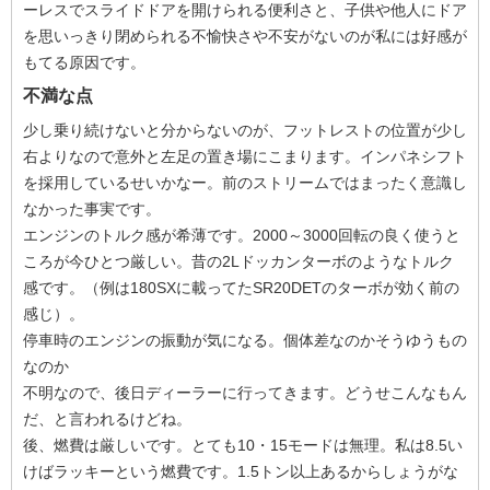
ーレスでスライドドアを開けられる便利さと、子供や他人にドア
を思いっきり閉められる不愉快さや不安がないのが私には好感が
もてる原因です。
不満な点
少し乗り続けないと分からないのが、フットレストの位置が少し
右よりなので意外と左足の置き場にこまります。インパネシフト
を採用しているせいかなー。前のストリームではまったく意識し
なかった事実です。
エンジンのトルク感が希薄です。2000～3000回転の良く使うと
ころが今ひとつ厳しい。昔の2Lドッカンターボのようなトルク
感です。（例は180SXに載ってたSR20DETのターボが効く前の
感じ）。
停車時のエンジンの振動が気になる。個体差なのかそうゆうもの
なのか
不明なので、後日ディーラーに行ってきます。どうせこんなもん
だ、と言われるけどね。
後、燃費は厳しいです。とても10・15モードは無理。私は8.5い
けばラッキーという燃費です。1.5トン以上あるからしょうがな