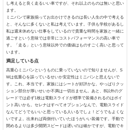
し考えると良く走るいい車ですが、それ以上のものは無いと思い
ます。
ミニバンで家族揃ってお出かけできるのは長い人生の中で考える
と、そんなに多くないと私は考えています。子供も学校があるし
私は週末休めない仕事をしているので貴重な時間を家族と一緒に
過ごすという意味では非常にコストパフォーマンスの高い車で
す。「走る」という意味以外での価値はものすごく高いと思って
います。
満足している点
高重心ミニバンというものに乗っていないので知りませんが、S
Wは低重心を謳っているせいか安定性はミニバンと思えないで
す。これ、本当です。家族にはシートが好評かな。やっぱりクッ
ション部分が厚いせいか不満は一切出ません。あと、B以外のグ
レードでは必ず1枚は電動スライドが標準で装備されるのはポイ
ント高いかも。セレナはすべてオプションなんで。電動スライド
なんてどうでもいいと思っている人いるでしょ！どうでもよくな
いですよ。出来れば両側付いていたほうがいい装備です。手動で
閉めるよりは多少開閉スピードは遅いのは確かですが、電動でキ