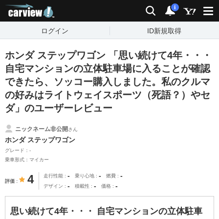
carview!
検索
通知
i
ログイン
ID新規取得
ホンダ ステップワゴン 「思い続けて4年・・・
自宅マンションの立体駐車場に入ることが確認
できたら、ソッコー購入しました。私のクルマ
の好みはライトウェイスポーツ（死語？）やセ
ダ」のユーザーレビュー
ニックネーム非公開
さん
ホンダ ステップワゴン
グレード：-
乗車形式：マイカー
-
-
-
4
走行性能
乗り心地
燃費
評価
-
-
-
デザイン
積載性
価格
思い続けて4年・・・ 自宅マンションの立体駐車