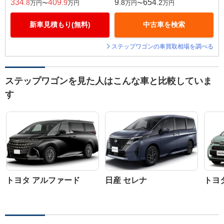
334
409
9
654
.8
.9
.8
.2
万円〜
万円
万円〜
万円
新車見積もり(無料)
中古車を検索
ステップワゴンの車買取相場を調べる
ステップワゴンを見た人はこんな車と比較していま
す
トヨタ アルファード
日産 セレナ
トヨ