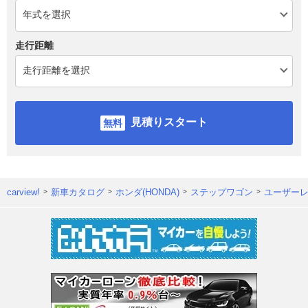
走行距離
見積りスタート
carview!
新車カタログ
ホンダ(HONDA)
ステップワゴン
ユーザー