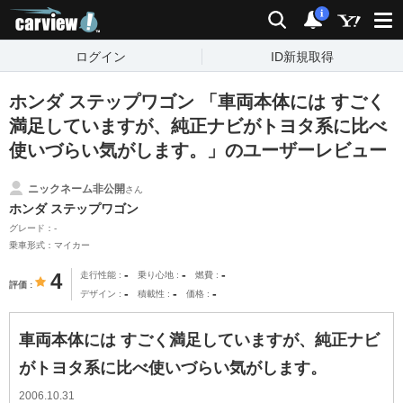
carview!
検索
通知
i
ログイン
ID新規取得
ホンダ ステップワゴン 「車両本体には すごく
満足していますが、純正ナビがトヨタ系に比べ
使いづらい気がします。」のユーザーレビュー
ニックネーム非公開
さん
ホンダ ステップワゴン
グレード：-
乗車形式：マイカー
-
-
-
4
走行性能
乗り心地
燃費
評価
-
-
-
デザイン
積載性
価格
車両本体には すごく満足していますが、純正ナビ
がトヨタ系に比べ使いづらい気がします。
2006.10.31