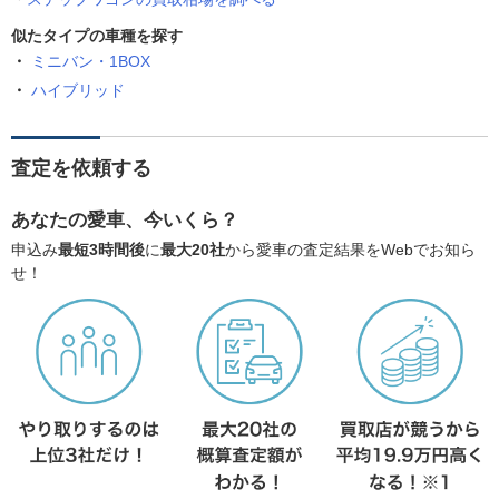
似たタイプの車種を探す
ミニバン・1BOX
ハイブリッド
査定を依頼する
あなたの愛車、今いくら？
申込み
最短3時間後
に
最大20社
から愛車の査定結果をWebでお知ら
せ！