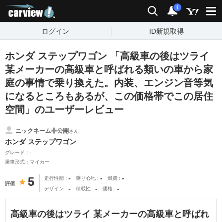
carview!
検索
通知
i
ログイン
ID新規取得
ホンダ ステップワゴン 「高級車の後はツライ
某メーカーの高級車と呼ばれる類いの車から家
庭の事情で乗り換えた。内装、エンジン音等気
になるところもあるが、この価格帯でこの居住
空間」のユーザーレビュー
ニックネーム非公開
さん
ホンダ ステップワゴン
グレード：-
乗車形式：マイカー
-
-
-
5
走行性能
乗り心地
燃費
評価
-
-
-
デザイン
積載性
価格
高級車の後はツライ 某メーカーの高級車と呼ばれ