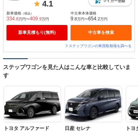
マイカー登録
4.1
新車価格
中古車本体価格
（税込）
334
409
9
654
.8
.9
.8
.2
万円〜
万円
万円〜
万円
新車見積もり(無料)
中古車を検索
ステップワゴンの車買取相場を調べる
ステップワゴンを見た人はこんな車と比較していま
す
トヨタ アルファード
日産 セレナ
トヨ