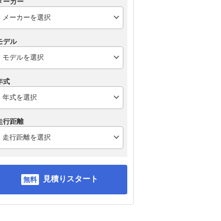
メーカー
モデル
年式
走行距離
日産 エルグランド
スズキ エブリイワゴン
ト
見積りスタート