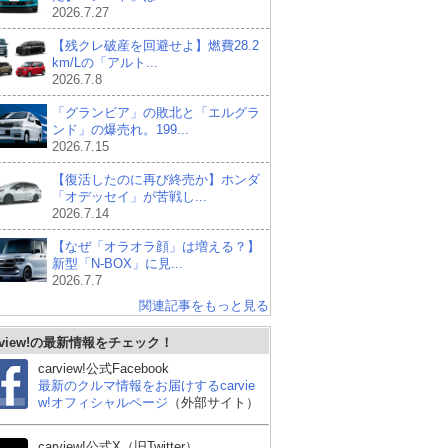
2026.7.27
【残クレ破産を回避せよ】燃費28.2
km/Lの「アルト...
2026.7.8
「グランビア」の敗北と「エルグラ
ンド」の爆売れ。199...
2026.7.15
【復活したのに再び終売か】ホンダ
「オデッセイ」が苦戦し...
2026.7.14
【なぜ「オラオラ顔」は増える？】
新型「N-BOX」に見...
2026.7.7
関連記事をもっと見る
rview!の最新情報をチェック！
carview!公式Facebook
最新のクルマ情報をお届けするcarvie
w!オフィシャルページ
（外部サイト）
carview!公式X（旧Twitter）