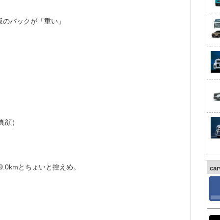
坂のバックが「重い」
真顔）
9.0kmとちょいと控えめ。
ca