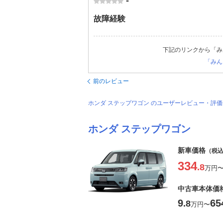
-
故障経験
下記のリンクから「み
「みん
前のレビュー
ホンダ ステップワゴン のユーザーレビュー・評
ホンダ ステップワゴン
新車価格
（税
334
.8
万円
中古車本体価
9
65
.8
万円
〜