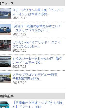
連ニュース
ステップワゴンの最上級「プレミア
ムライン」は本当に必要...
2026.7.30
3列目床下収納の破壊力がすごい！
ステップワゴンのシー...
2026.7.29
ガソリンvsハイブリッド！ ステッ
プワゴン1.5Lター...
2026.7.28
もうスパーダ一択じゃない!? 新グ
レード「エアー EX...
2026.7.25
ステップワゴンもデビュー4年!!
予算300万円で狙う...
2026.7.22
連編集記事
【日産車が上半期トップ10から消え
た】「ノート」は11...