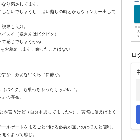
ユ
かなり満足してます。
にしないでしょうし、追い越しの時とかもウィンカー出して
、視界も良好。
※
スイスイ（嫁さんはビクビク）
って感じでしょうかね。
」をお薦めします←乗ったことはない
ロ
ですが、必要ないくらいに静か。
-1（バイク）も乗っちゃったくらい広い。
ト」の存在。
」とか言うけど（自分も思ってましたw）、実際に使えばよく
テールゲートをまるごと開ける必要が無いのはほんと便利。
ら開くよって感じ。