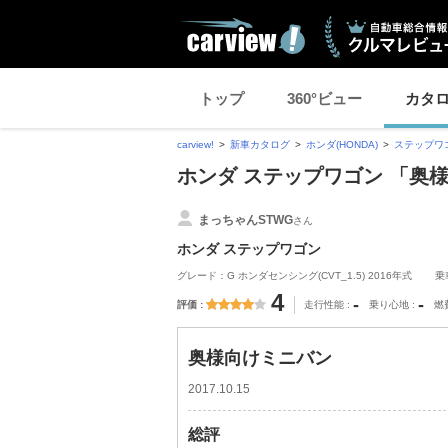
トップ
360°ビュー
カタ
carview!
新車カタログ
ホンダ(HONDA)
ステップワ
ホンダ ステップワゴン 「奥
まっちゃんSTWG
さん
ホンダ ステップワゴン
グレード：G ホンダセンシング(CVT_1.5) 2016年式
乗
4
-
-
評価
走行性能
乗り心地
燃
奥様向けミニバン
2017.10.15
総評