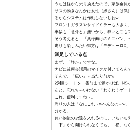
うちは軽から乗り換えたので、家族全員
サスの動きなんかは女性（嫁さん）は気
るからシステムは作動しないしねw
フロントガラスやサイドミラーも大きく
車幅も「意外と」無いから、狭いとこも
そう考えると、「奥様向けのミニバン」
走りも楽しみたい御方は「モデューロX
満足している点
まず、「静か」ですな。
ナビに後席会話用のマイクが付いてるん
そんで、「広い」←当たり前かw
2列目シートを一番前まで動かせば、NS
あと、忘れちゃいけない「わくわくゲー
これ、便利っすね～。
周りの人は「なにこれ～wへんなの～w
分かる。
買い物後の袋達を入れるのに、いちいち
「下」から開けられなくても、「横」な