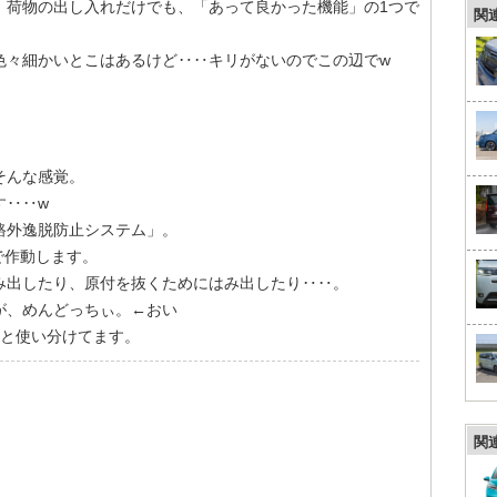
、荷物の出し入れだけでも、「あって良かった機能」の1つで
関
色々細かいとこはあるけど‥‥キリがないのでこの辺でw
そんな感覚。
す‥‥w
路外逸脱防止システム」。
で作動します。
み出したり、原付を抜くためにはみ出したり‥‥。
が、めんどっちぃ。←おい
Nと使い分けてます。
関