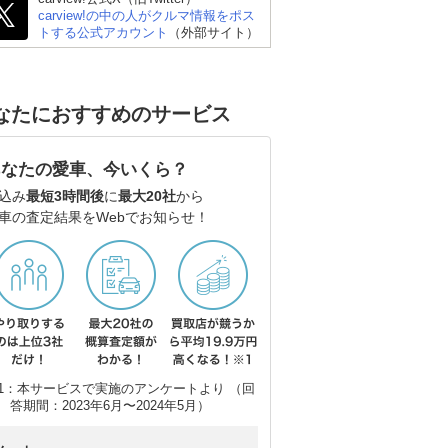
carview!の中の人がクルマ情報をポス
トする公式アカウント
（外部サイト）
なたにおすすめのサービス
あなたの愛車、今いくら？
込み
最短3時間後
に
最大20社
から
車の査定結果をWebでお知らせ！
1：本サービスで実施のアンケートより （回
答期間：2023年6月〜2024年5月）