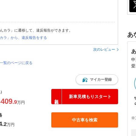
んカラ」に遷移して、違反報告ができます。
あ
カラ」から、違反報告をする
次のレビュー
申
価一覧のページに戻る
愛
マイカー登録
込）
新車見積もりスタート
409
.9
〜
万円
格
※
中古車を検索
4
.2
万円