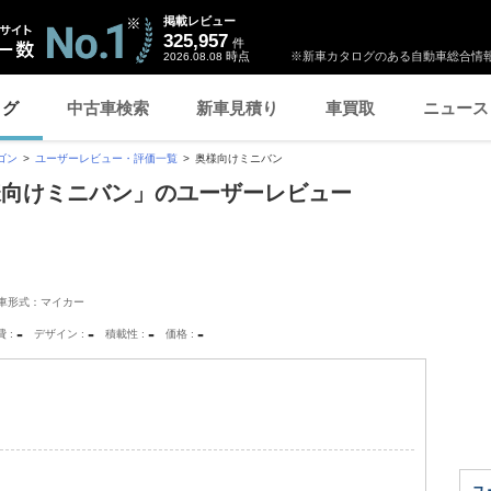
掲載レビュー
325,957
件
時点
※新車カタログのある自動車総合情報
2026.08.08
ログ
中古車検索
新車見積り
車買取
ニュース
ゴン
ユーザーレビュー・評価一覧
奥様向けミニバン
様向けミニバン」のユーザーレビュー
車形式：マイカー
-
-
-
-
費
デザイン
積載性
価格