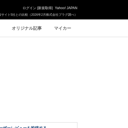
ログイン
[
新規取得
]
Yahoo! JAPAN
サイト5社との比較（2026年2月株式会社プラグ調べ）
オリジナル記事
マイカー