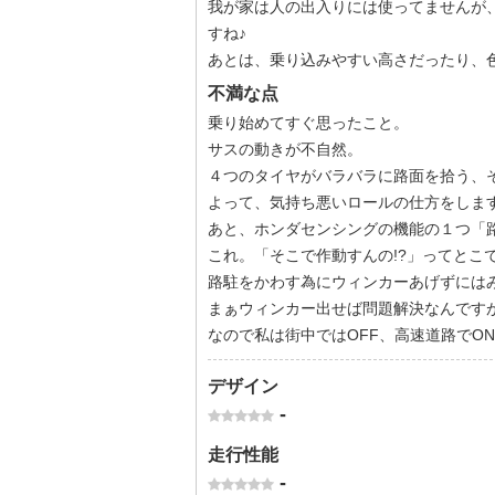
我が家は人の出入りには使ってませんが
すね♪
あとは、乗り込みやすい高さだったり、
不満な点
乗り始めてすぐ思ったこと。
サスの動きが不自然。
４つのタイヤがバラバラに路面を拾う、
よって、気持ち悪いロールの仕方をしま
あと、ホンダセンシングの機能の１つ「
これ。「そこで作動すんの!?」ってとこ
路駐をかわす為にウィンカーあげずには
まぁウィンカー出せば問題解決なんです
なので私は街中ではOFF、高速道路でO
デザイン
-
走行性能
-