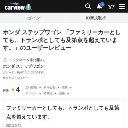
carview!
検索
通知
i
ログイン
ID新規取得
ホンダ ステップワゴン 「ファミリーカーとし
ても、トランポとしても及第点を超えていま
す。」のユーザーレビュー
ニックネーム非公開
さん
ホンダ ステップワゴン
グレード：B(AT_2.0) 2004年式
乗車形式：マイカー
-
-
-
4
走行性能
乗り心地
燃費
評価
-
-
-
デザイン
積載性
価格
ファミリーカーとしても、トランポとしても及第
点を超えています。
2013.5.31