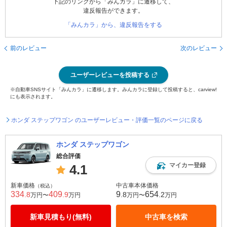
下記のリンクから「みんカラ」に遷移して、
違反報告ができます。
「みんカラ」から、違反報告をする
前のレビュー
次のレビュー
ユーザーレビューを投稿する
※自動車SNSサイト「みんカラ」に遷移します。みんカラに登録して投稿すると、carview!
にも表示されます。
ホンダ ステップワゴン のユーザーレビュー・評価一覧のページに戻る
ホンダ ステップワゴン
総合評価
マイカー登録
4.1
新車価格
中古車本体価格
（税込）
334
409
9
654
.8
.9
.8
.2
万円〜
万円
万円〜
万円
新車見積もり(無料)
中古車を検索