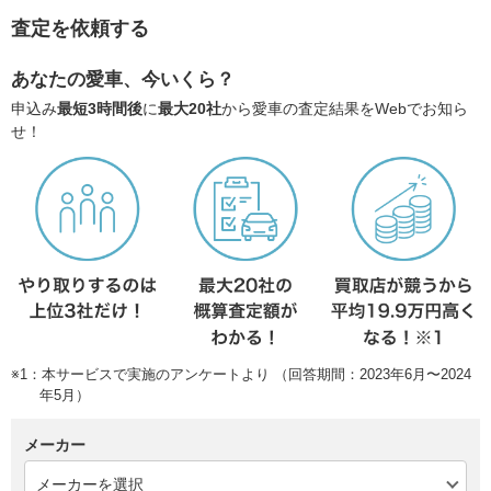
査定を依頼する
あなたの愛車、今いくら？
申込み
最短3時間後
に
最大20社
から愛車の査定結果をWebでお知ら
せ！
※1：本サービスで実施のアンケートより （回答期間：2023年6月〜2024
年5月）
メーカー